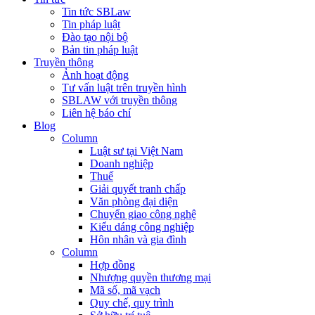
Tin tức SBLaw
Tin pháp luật
Đào tạo nội bộ
Bản tin pháp luật
Truyền thông
Ảnh hoạt động
Tư vấn luật trên truyền hình
SBLAW với truyền thông
Liên hệ báo chí
Blog
Column
Luật sư tại Việt Nam
Doanh nghiệp
Thuế
Giải quyết tranh chấp
Văn phòng đại diện
Chuyển giao công nghệ
Kiểu dáng công nghiệp
Hôn nhân và gia đình
Column
Hợp đồng
Nhượng quyền thương mại
Mã số, mã vạch
Quy chế, quy trình