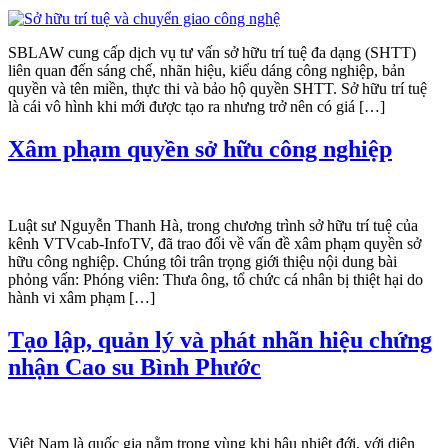
SBLAW cung cấp dịch vụ tư vấn sở hữu trí tuệ đa dạng (SHTT)
liên quan đến sáng chế, nhãn hiệu, kiểu dáng công nghiệp, bản
quyền và tên miền, thực thi và bảo hộ quyền SHTT. Sở hữu trí tuệ
là cái vô hình khi mới được tạo ra nhưng trở nên có giá […]
Xâm phạm quyền sở hữu công nghiệp
Luật sư Nguyễn Thanh Hà, trong chương trình sở hữu trí tuệ của
kênh VTVcab-InfoTV, đã trao đổi về vấn đề xâm phạm quyền sở
hữu công nghiệp. Chúng tôi trân trọng giới thiệu nội dung bài
phỏng vấn: Phóng viên: Thưa ông, tổ chức cá nhân bị thiệt hại do
hành vi xâm phạm […]
Tạo lập, quản lý và phát nhãn hiệu chứng
nhận Cao su Bình Phước
Việt Nam là quốc gia nằm trong vùng khi hậu nhiệt đới, với diện