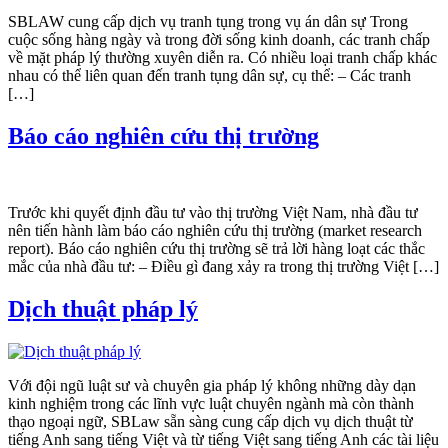
SBLAW cung cấp dịch vụ tranh tụng trong vụ án dân sự Trong
cuộc sống hàng ngày và trong đời sống kinh doanh, các tranh chấp
về mặt pháp lý thường xuyên diễn ra. Có nhiều loại tranh chấp khác
nhau có thể liên quan đến tranh tụng dân sự, cụ thể: – Các tranh
[…]
Báo cáo nghiên cứu thị trường
Trước khi quyết định đầu tư vào thị trường Việt Nam, nhà đầu tư
nên tiến hành làm báo cáo nghiên cứu thị trường (market research
report). Báo cáo nghiên cứu thị trường sẽ trả lời hàng loạt các thắc
mắc của nhà đầu tư: – Điều gì đang xảy ra trong thị trường Việt […]
Dịch thuật pháp lý
Với đội ngũ luật sư và chuyên gia pháp lý không những dày dạn
kinh nghiệm trong các lĩnh vực luật chuyên ngành mà còn thành
thạo ngoại ngữ, SBLaw sẵn sàng cung cấp dịch vụ dịch thuật từ
tiếng Anh sang tiếng Việt và từ tiếng Việt sang tiếng Anh các tài liệu