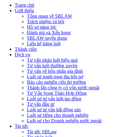
Trang chủ
Giới thiệu
Tổng quan về SBLAW
Trách nhiệm xã hội
Hồ sơ năng lực
Đánh giá và Xếp hạng
SBLAW tuyển dụng
Liên hệ hãng luật
Thành viên
Dịch vụ
Tư vấn pháp luật hiệu quả
Tư vấn luật thường xuyên
Tư vấn về hôn nhân gia đình
Luật sư tranh tụng thu hồi nợ
Báo cáo nghiên cứu thị trường
Thành lập công ty có vốn nước ngoài
Tư Vấn Soạn Thảo Hợp Đồng
Luật sư tư vấn luật lao động
Tư vấn đầu tư
Luật sư tư vấn bất động sản
Luật sư riêng cho doanh nghiệp
Luật sư cho Doanh nghiệp nước ngoài
Tin tức
Tin tức SBLaw