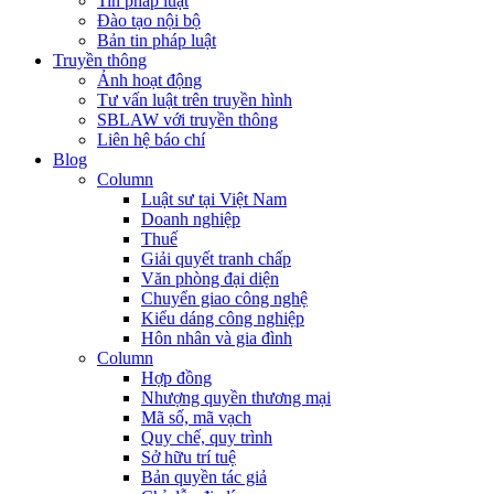
Tin pháp luật
Đào tạo nội bộ
Bản tin pháp luật
Truyền thông
Ảnh hoạt động
Tư vấn luật trên truyền hình
SBLAW với truyền thông
Liên hệ báo chí
Blog
Column
Luật sư tại Việt Nam
Doanh nghiệp
Thuế
Giải quyết tranh chấp
Văn phòng đại diện
Chuyển giao công nghệ
Kiểu dáng công nghiệp
Hôn nhân và gia đình
Column
Hợp đồng
Nhượng quyền thương mại
Mã số, mã vạch
Quy chế, quy trình
Sở hữu trí tuệ
Bản quyền tác giả