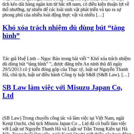
tích kéo dài hàng ngàn km từ bắc tới nam, có điều kiện thuận lợi về
thổ nhưỡng, tự nhiên để các loài sinh vật phát triển và tạo ra sự
phong phú của nhiều loài động thực vật và nhiều […]
Khó xóa trách nhiệm dù dùng bút “tàng
hình”
Tác giả Huệ Linh – Ngọc Bảo trong bài viết “ Khó xóa trách nhiệm
dù dùng bút “tàng hình” ”, được đăng trên An ninh thủ đô ngày
29/5/2013 có ý kiến đóng góp của Thạc sỹ, luật sư Nguyễn Thanh
Hà, chủ tịch, luật sư điều hành Công ty luật S&B (S&B Law). […]
SB Law làm việc với Misuzu Japan Co,
Ltd
(SB Law) Trong chuyến công tác và làm việc tại Việt Nam, ngài
Kenji Ouchi, chủ tịch Misuzu Japan Co ., Ltd đã có buổi làm việc
với Luật sư Nguyễn Thanh Hà và Luật sư Trần Trung Kiên tại Hà