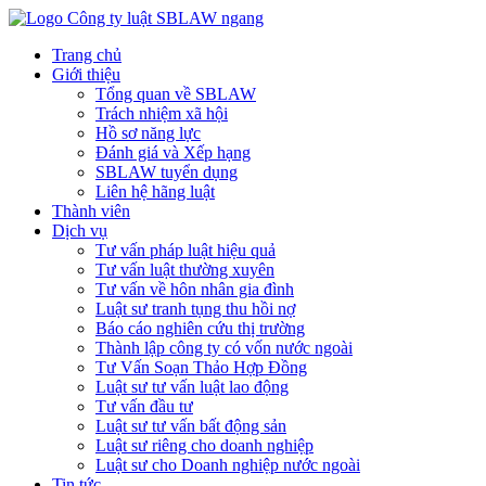
Trang chủ
Giới thiệu
Tổng quan về SBLAW
Trách nhiệm xã hội
Hồ sơ năng lực
Đánh giá và Xếp hạng
SBLAW tuyển dụng
Liên hệ hãng luật
Thành viên
Dịch vụ
Tư vấn pháp luật hiệu quả
Tư vấn luật thường xuyên
Tư vấn về hôn nhân gia đình
Luật sư tranh tụng thu hồi nợ
Báo cáo nghiên cứu thị trường
Thành lập công ty có vốn nước ngoài
Tư Vấn Soạn Thảo Hợp Đồng
Luật sư tư vấn luật lao động
Tư vấn đầu tư
Luật sư tư vấn bất động sản
Luật sư riêng cho doanh nghiệp
Luật sư cho Doanh nghiệp nước ngoài
Tin tức