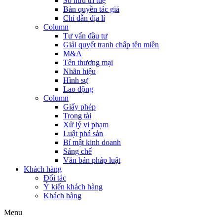
Sở hữu trí tuệ
Bản quyền tác giả
Chỉ dẫn địa lí
Column
Tư vấn đầu tư
Giải quyết tranh chấp tên miền
M&A
Tên thương mại
Nhãn hiệu
Hình sự
Lao động
Column
Giấy phép
Trọng tài
Xử lý vi phạm
Luật phá sản
Bí mật kinh doanh
Sáng chế
Văn bản pháp luật
Khách hàng
Đối tác
Ý kiến khách hàng
Khách hàng
Menu