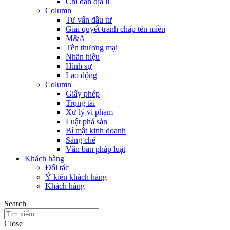
Chỉ dẫn địa lí
Column
Tư vấn đầu tư
Giải quyết tranh chấp tên miền
M&A
Tên thương mại
Nhãn hiệu
Hình sự
Lao động
Column
Giấy phép
Trọng tài
Xử lý vi phạm
Luật phá sản
Bí mật kinh doanh
Sáng chế
Văn bản pháp luật
Khách hàng
Đối tác
Ý kiến khách hàng
Khách hàng
Search
Close