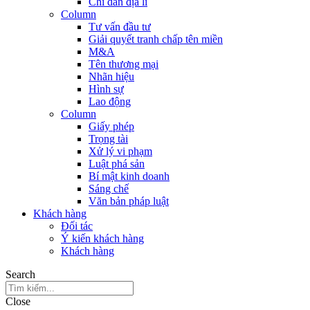
Chỉ dẫn địa lí
Column
Tư vấn đầu tư
Giải quyết tranh chấp tên miền
M&A
Tên thương mại
Nhãn hiệu
Hình sự
Lao động
Column
Giấy phép
Trọng tài
Xử lý vi phạm
Luật phá sản
Bí mật kinh doanh
Sáng chế
Văn bản pháp luật
Khách hàng
Đối tác
Ý kiến khách hàng
Khách hàng
Search
Close