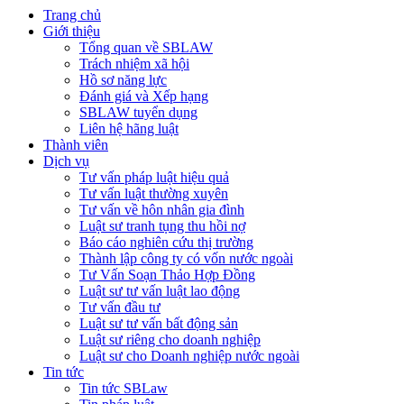
Trang chủ
Giới thiệu
Tổng quan về SBLAW
Trách nhiệm xã hội
Hồ sơ năng lực
Đánh giá và Xếp hạng
SBLAW tuyển dụng
Liên hệ hãng luật
Thành viên
Dịch vụ
Tư vấn pháp luật hiệu quả
Tư vấn luật thường xuyên
Tư vấn về hôn nhân gia đình
Luật sư tranh tụng thu hồi nợ
Báo cáo nghiên cứu thị trường
Thành lập công ty có vốn nước ngoài
Tư Vấn Soạn Thảo Hợp Đồng
Luật sư tư vấn luật lao động
Tư vấn đầu tư
Luật sư tư vấn bất động sản
Luật sư riêng cho doanh nghiệp
Luật sư cho Doanh nghiệp nước ngoài
Tin tức
Tin tức SBLaw