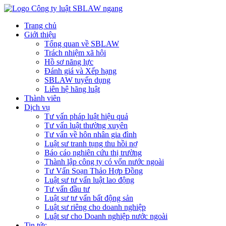
Trang chủ
Giới thiệu
Tổng quan về SBLAW
Trách nhiệm xã hội
Hồ sơ năng lực
Đánh giá và Xếp hạng
SBLAW tuyển dụng
Liên hệ hãng luật
Thành viên
Dịch vụ
Tư vấn pháp luật hiệu quả
Tư vấn luật thường xuyên
Tư vấn về hôn nhân gia đình
Luật sư tranh tụng thu hồi nợ
Báo cáo nghiên cứu thị trường
Thành lập công ty có vốn nước ngoài
Tư Vấn Soạn Thảo Hợp Đồng
Luật sư tư vấn luật lao động
Tư vấn đầu tư
Luật sư tư vấn bất động sản
Luật sư riêng cho doanh nghiệp
Luật sư cho Doanh nghiệp nước ngoài
Tin tức