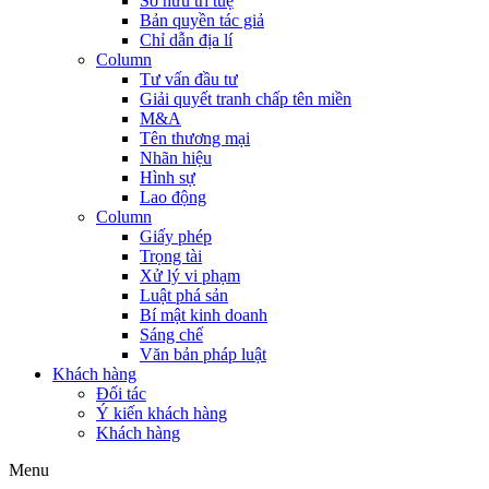
Sở hữu trí tuệ
Bản quyền tác giả
Chỉ dẫn địa lí
Column
Tư vấn đầu tư
Giải quyết tranh chấp tên miền
M&A
Tên thương mại
Nhãn hiệu
Hình sự
Lao động
Column
Giấy phép
Trọng tài
Xử lý vi phạm
Luật phá sản
Bí mật kinh doanh
Sáng chế
Văn bản pháp luật
Khách hàng
Đối tác
Ý kiến khách hàng
Khách hàng
Menu