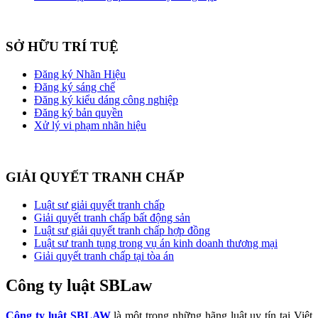
SỞ HỮU TRÍ TUỆ
Đăng ký Nhãn Hiệu
Đăng ký sáng chế
Đăng ký kiểu dáng công nghiệp
Đăng ký bản quyền
Xử lý vi phạm nhãn hiệu
GIẢI QUYẾT TRANH CHẤP
Luật sư giải quyết tranh chấp
Giải quyết tranh chấp bất động sản
Luật sư giải quyết tranh chấp hợp đồng
Luật sư tranh tụng trong vụ án kinh doanh thương mại
Giải quyết tranh chấp tại tòa án
Công ty luật SBLaw
Công ty luật SBLAW
là một trong những hãng luật uy tín tại Việt