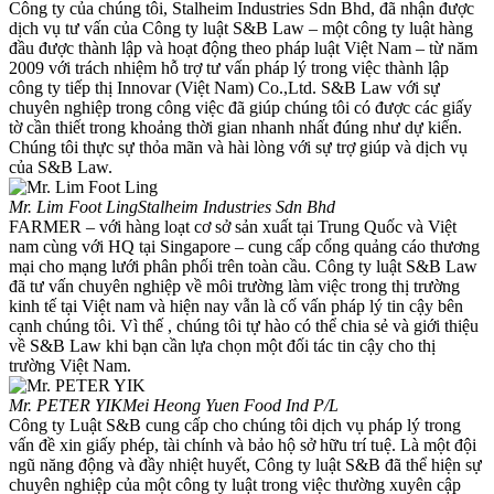
Công ty của chúng tôi, Stalheim Industries Sdn Bhd, đã nhận được
dịch vụ tư vấn của Công ty luật S&B Law – một công ty luật hàng
đầu được thành lập và hoạt động theo pháp luật Việt Nam – từ năm
2009 với trách nhiệm hỗ trợ tư vấn pháp lý trong việc thành lập
công ty tiếp thị Innovar (Việt Nam) Co.,Ltd. S&B Law với sự
chuyên nghiệp trong công việc đã giúp chúng tôi có được các giấy
tờ cần thiết trong khoảng thời gian nhanh nhất đúng như dự kiến.
Chúng tôi thực sự thỏa mãn và hài lòng với sự trợ giúp và dịch vụ
của S&B Law.
Mr. Lim Foot Ling
Stalheim Industries Sdn Bhd
FARMER – với hàng loạt cơ sở sản xuất tại Trung Quốc và Việt
nam cùng với HQ tại Singapore – cung cấp cổng quảng cáo thương
mại cho mạng lưới phân phối trên toàn cầu. Công ty luật S&B Law
đã tư vấn chuyên nghiệp về môi trường làm việc trong thị trường
kinh tế tại Việt nam và hiện nay vẫn là cố vấn pháp lý tin cậy bên
cạnh chúng tôi. Vì thế , chúng tôi tự hào có thể chia sẻ và giới thiệu
về S&B Law khi bạn cần lựa chọn một đối tác tin cậy cho thị
trường Việt Nam.
Mr. PETER YIK
Mei Heong Yuen Food Ind P/L
Công ty Luật S&B cung cấp cho chúng tôi dịch vụ pháp lý trong
vấn đề xin giấy phép, tài chính và bảo hộ sở hữu trí tuệ. Là một đội
ngũ năng động và đầy nhiệt huyết, Công ty luật S&B đã thể hiện sự
chuyên nghiệp của một công ty luật trong việc thường xuyên cập