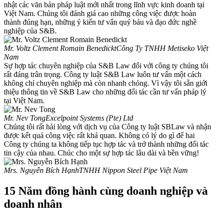
nhật các văn bản pháp luật mới nhất trong lĩnh vực kinh doanh tại
Việt Nam. Chúng tôi đánh giá cao những công việc được hoàn
thành đúng hạn, những ý kiến tư vấn quý báu và đạo đức nghề
nghiệp của S&B.
Mr. Voltz Clement Romain Benedickt
Công Ty TNHH Metiseko Việt
Nam
Sự hợp tác chuyên nghiệp của S&B Law đối với công ty chúng tôi
rất đáng trân trọng. Công ty luật S&B Law luôn tư vấn một cách
không chỉ chuyên nghiệp mà còn nhanh chóng. Vì vậy tôi sẵn giới
thiệu thông tin về S&B Law cho những đối tác cần tư vấn pháp lý
tại Việt Nam.
Mr. Nev Tong
Excelpoint Systems (Pte) Ltd
Chúng tôi rất hài lòng với dịch vụ của Công ty luật SBLaw và nhận
được kết quả công việc rất khả quan. Không có lý do gì để hai
Công ty chúng ta không tiếp tục hợp tác và trở thành những đối tác
tin cậy của nhau. Chúc cho một sự hợp tác lâu dài và bền vững!
Mrs. Nguyễn Bích Hạnh
TNHH Nippon Steel Pipe Việt Nam
15 Năm đồng hành cùng doanh nghiệp và
doanh nhân