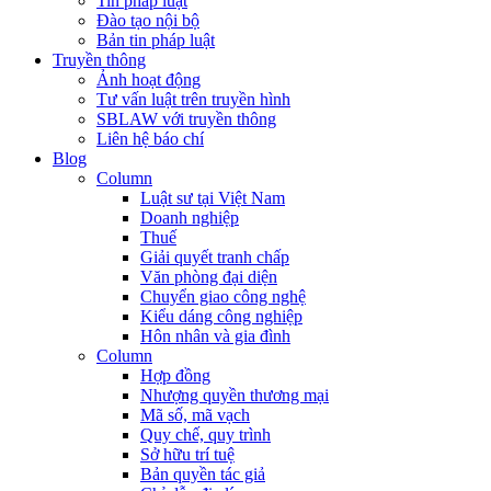
Tin pháp luật
Đào tạo nội bộ
Bản tin pháp luật
Truyền thông
Ảnh hoạt động
Tư vấn luật trên truyền hình
SBLAW với truyền thông
Liên hệ báo chí
Blog
Column
Luật sư tại Việt Nam
Doanh nghiệp
Thuế
Giải quyết tranh chấp
Văn phòng đại diện
Chuyển giao công nghệ
Kiểu dáng công nghiệp
Hôn nhân và gia đình
Column
Hợp đồng
Nhượng quyền thương mại
Mã số, mã vạch
Quy chế, quy trình
Sở hữu trí tuệ
Bản quyền tác giả