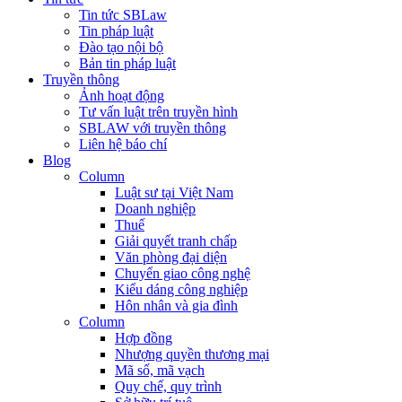
Tin tức SBLaw
Tin pháp luật
Đào tạo nội bộ
Bản tin pháp luật
Truyền thông
Ảnh hoạt động
Tư vấn luật trên truyền hình
SBLAW với truyền thông
Liên hệ báo chí
Blog
Column
Luật sư tại Việt Nam
Doanh nghiệp
Thuế
Giải quyết tranh chấp
Văn phòng đại diện
Chuyển giao công nghệ
Kiểu dáng công nghiệp
Hôn nhân và gia đình
Column
Hợp đồng
Nhượng quyền thương mại
Mã số, mã vạch
Quy chế, quy trình