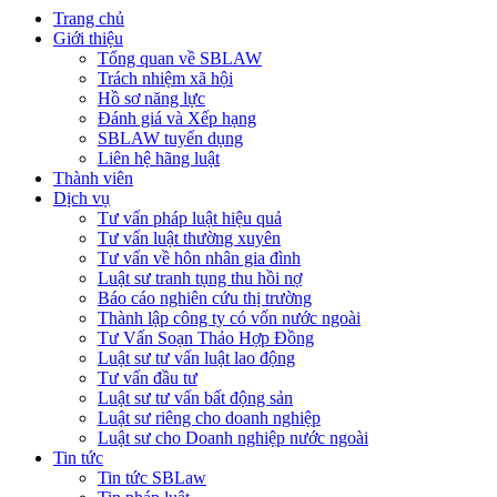
Trang chủ
Giới thiệu
Tổng quan về SBLAW
Trách nhiệm xã hội
Hồ sơ năng lực
Đánh giá và Xếp hạng
SBLAW tuyển dụng
Liên hệ hãng luật
Thành viên
Dịch vụ
Tư vấn pháp luật hiệu quả
Tư vấn luật thường xuyên
Tư vấn về hôn nhân gia đình
Luật sư tranh tụng thu hồi nợ
Báo cáo nghiên cứu thị trường
Thành lập công ty có vốn nước ngoài
Tư Vấn Soạn Thảo Hợp Đồng
Luật sư tư vấn luật lao động
Tư vấn đầu tư
Luật sư tư vấn bất động sản
Luật sư riêng cho doanh nghiệp
Luật sư cho Doanh nghiệp nước ngoài
Tin tức
Tin tức SBLaw