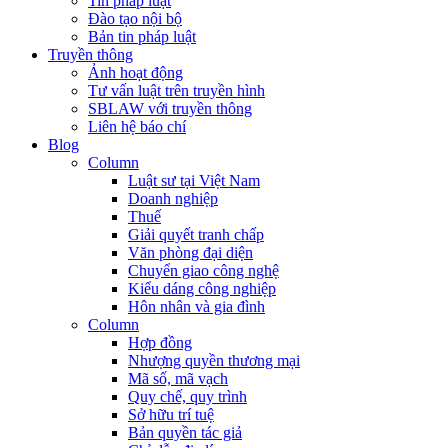
Tin pháp luật
Đào tạo nội bộ
Bản tin pháp luật
Truyền thông
Ảnh hoạt động
Tư vấn luật trên truyền hình
SBLAW với truyền thông
Liên hệ báo chí
Blog
Column
Luật sư tại Việt Nam
Doanh nghiệp
Thuế
Giải quyết tranh chấp
Văn phòng đại diện
Chuyển giao công nghệ
Kiểu dáng công nghiệp
Hôn nhân và gia đình
Column
Hợp đồng
Nhượng quyền thương mại
Mã số, mã vạch
Quy chế, quy trình
Sở hữu trí tuệ
Bản quyền tác giả