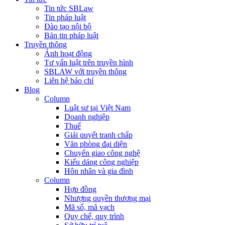
Tin tức SBLaw
Tin pháp luật
Đào tạo nội bộ
Bản tin pháp luật
Truyền thông
Ảnh hoạt động
Tư vấn luật trên truyền hình
SBLAW với truyền thông
Liên hệ báo chí
Blog
Column
Luật sư tại Việt Nam
Doanh nghiệp
Thuế
Giải quyết tranh chấp
Văn phòng đại diện
Chuyển giao công nghệ
Kiểu dáng công nghiệp
Hôn nhân và gia đình
Column
Hợp đồng
Nhượng quyền thương mại
Mã số, mã vạch
Quy chế, quy trình