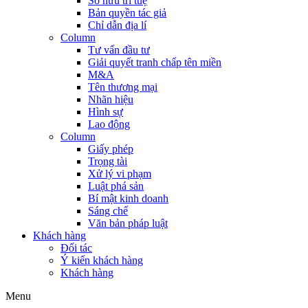
Sở hữu trí tuệ
Bản quyền tác giả
Chỉ dẫn địa lí
Column
Tư vấn đầu tư
Giải quyết tranh chấp tên miền
M&A
Tên thương mại
Nhãn hiệu
Hình sự
Lao động
Column
Giấy phép
Trọng tài
Xử lý vi phạm
Luật phá sản
Bí mật kinh doanh
Sáng chế
Văn bản pháp luật
Khách hàng
Đối tác
Ý kiến khách hàng
Khách hàng
Menu