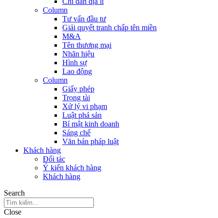
Chỉ dẫn địa lí
Column
Tư vấn đầu tư
Giải quyết tranh chấp tên miền
M&A
Tên thương mại
Nhãn hiệu
Hình sự
Lao động
Column
Giấy phép
Trọng tài
Xử lý vi phạm
Luật phá sản
Bí mật kinh doanh
Sáng chế
Văn bản pháp luật
Khách hàng
Đối tác
Ý kiến khách hàng
Khách hàng
Search
Close