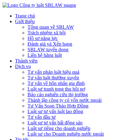
Trang chủ
Giới thiệu
Tổng quan về SBLAW
Trách nhiệm xã hội
Hồ sơ năng lực
Đánh giá và Xếp hạng
SBLAW tuyển dụng
Liên hệ hãng luật
Thành viên
Dịch vụ
Tư vấn pháp luật hiệu quả
Tư vấn luật thường xuyên
Tư vấn về hôn nhân gia đình
Luật sư tranh tụng thu hồi nợ
Báo cáo nghiên cứu thị trường
Thành lập công ty có vốn nước ngoài
Tư Vấn Soạn Thảo Hợp Đồng
Luật sư tư vấn luật lao động
Tư vấn đầu tư
Luật sư tư vấn bất động sản
Luật sư riêng cho doanh nghiệp
Luật sư cho Doanh nghiệp nước ngoài
Tin tức