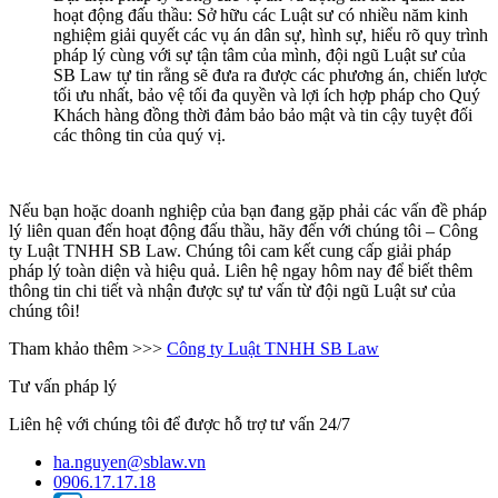
hoạt động đấu thầu: Sở hữu các Luật sư có nhiều năm kinh
nghiệm giải quyết các vụ án dân sự, hình sự, hiểu rõ quy trình
pháp lý cùng với sự tận tâm của mình, đội ngũ Luật sư của
SB Law tự tin rằng sẽ đưa ra được các phương án, chiến lược
tối ưu nhất, bảo vệ tối đa quyền và lợi ích hợp pháp cho Quý
Khách hàng đồng thời đảm bảo bảo mật và tin cậy tuyệt đối
các thông tin của quý vị.
Nếu bạn hoặc doanh nghiệp của bạn đang gặp phải các vấn đề pháp
lý liên quan đến hoạt động đấu thầu, hãy đến với chúng tôi – Công
ty Luật TNHH SB Law. Chúng tôi cam kết cung cấp giải pháp
pháp lý toàn diện và hiệu quả. Liên hệ ngay hôm nay để biết thêm
thông tin chi tiết và nhận được sự tư vấn từ đội ngũ Luật sư của
chúng tôi!
Tham khảo thêm >>>
Công ty Luật TNHH SB Law
Tư vấn pháp lý
Liên hệ với chúng tôi để được hỗ trợ tư vấn 24/7
ha.nguyen@sblaw.vn
0906.17.17.18