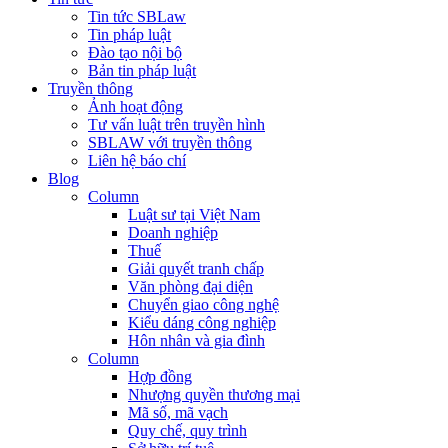
Tin tức SBLaw
Tin pháp luật
Đào tạo nội bộ
Bản tin pháp luật
Truyền thông
Ảnh hoạt động
Tư vấn luật trên truyền hình
SBLAW với truyền thông
Liên hệ báo chí
Blog
Column
Luật sư tại Việt Nam
Doanh nghiệp
Thuế
Giải quyết tranh chấp
Văn phòng đại diện
Chuyển giao công nghệ
Kiểu dáng công nghiệp
Hôn nhân và gia đình
Column
Hợp đồng
Nhượng quyền thương mại
Mã số, mã vạch
Quy chế, quy trình