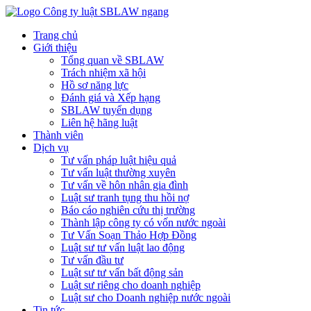
Trang chủ
Giới thiệu
Tổng quan về SBLAW
Trách nhiệm xã hội
Hồ sơ năng lực
Đánh giá và Xếp hạng
SBLAW tuyển dụng
Liên hệ hãng luật
Thành viên
Dịch vụ
Tư vấn pháp luật hiệu quả
Tư vấn luật thường xuyên
Tư vấn về hôn nhân gia đình
Luật sư tranh tụng thu hồi nợ
Báo cáo nghiên cứu thị trường
Thành lập công ty có vốn nước ngoài
Tư Vấn Soạn Thảo Hợp Đồng
Luật sư tư vấn luật lao động
Tư vấn đầu tư
Luật sư tư vấn bất động sản
Luật sư riêng cho doanh nghiệp
Luật sư cho Doanh nghiệp nước ngoài
Tin tức