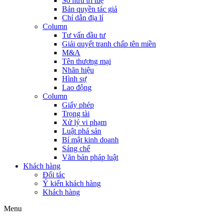
Sở hữu trí tuệ
Bản quyền tác giả
Chỉ dẫn địa lí
Column
Tư vấn đầu tư
Giải quyết tranh chấp tên miền
M&A
Tên thương mại
Nhãn hiệu
Hình sự
Lao động
Column
Giấy phép
Trọng tài
Xử lý vi phạm
Luật phá sản
Bí mật kinh doanh
Sáng chế
Văn bản pháp luật
Khách hàng
Đối tác
Ý kiến khách hàng
Khách hàng
Menu