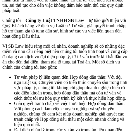
tin, sai thủ tục cho đến việc không đảm bảo tuân thủ các quy định
pháp luật.
Chúng tôi –
Công ty Luật TNHH SB Law
– tự hào giới thiệu với
Quý Khách hàng về dịch vụ Luật sư Tư vấn, giải quyết tranh chấp,
hỗ trợ tham gia tố tụng dân sự, hình sự các vụ việc liên quan đến
hoạt động Đấu thầu.
Vì SB Law hiểu rằng mỗi cá nhân, doanh nghiệp sẽ có những đặc
điểm và nhu cầu riêng biệt nên chúng tôi luôn linh hoạt và cung cấp
đa dạng các dịch vụ đại diện pháp lý, từ tư vấn trước khi bắt đầu vụ
án cho đến đại diện, tham gia tố tụng tại Toà án. Một số dịch vụ
chính của chúng tôi bao gồm:
Tư vấn pháp lý liên quan đến Hợp đồng đấu thầu: Với đội
ngũ Luật sư, Chuyên viên có kiến thức chuyên sâu trong lĩnh
vực pháp lý, chúng tôi không chỉ giúp doanh nghiệp hiểu rõ
các điều khoản trong hợp đồng đấu thầu mà còn tư vấn về
cách thức tối ưu hóa quy trình ký kết và thực hiện hợp đồng.
Giải quyết tranh chấp về việc thực hiện Hợp đồng đấu thầu:
Với phong cách làm việc chuyên nghiệp và sự chuyên
nghiệp, chúng tôi cam kết giúp doanh nghiệp giải quyết các
tranh chấp về Hợp đồng đấu thầu một cách nhanh chóng và
hiệu quả nhất.
Đại diện pháp lý trong các vụ án và trọng án liên quan đến