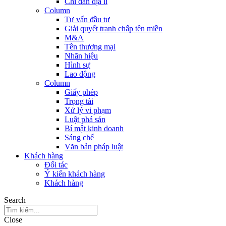
Chỉ dẫn địa lí
Column
Tư vấn đầu tư
Giải quyết tranh chấp tên miền
M&A
Tên thương mại
Nhãn hiệu
Hình sự
Lao động
Column
Giấy phép
Trọng tài
Xử lý vi phạm
Luật phá sản
Bí mật kinh doanh
Sáng chế
Văn bản pháp luật
Khách hàng
Đối tác
Ý kiến khách hàng
Khách hàng
Search
Close