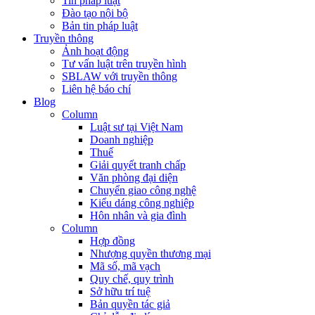
Tin pháp luật
Đào tạo nội bộ
Bản tin pháp luật
Truyền thông
Ảnh hoạt động
Tư vấn luật trên truyền hình
SBLAW với truyền thông
Liên hệ báo chí
Blog
Column
Luật sư tại Việt Nam
Doanh nghiệp
Thuế
Giải quyết tranh chấp
Văn phòng đại diện
Chuyển giao công nghệ
Kiểu dáng công nghiệp
Hôn nhân và gia đình
Column
Hợp đồng
Nhượng quyền thương mại
Mã số, mã vạch
Quy chế, quy trình
Sở hữu trí tuệ
Bản quyền tác giả