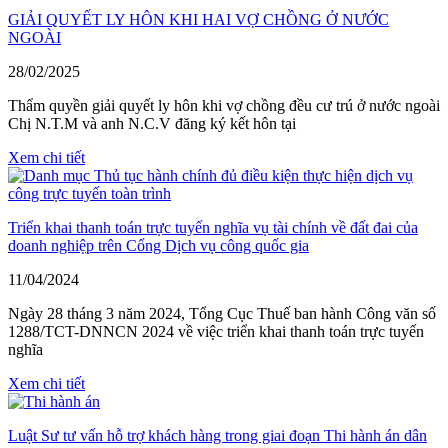
GIẢI QUYẾT LY HÔN KHI HAI VỢ CHỒNG Ở NƯỚC
NGOÀI
28/02/2025
Thẩm quyền giải quyết ly hôn khi vợ chồng đều cư trú ở nước ngoài
Chị N.T.M và anh N.C.V đăng ký kết hôn tại
Xem chi tiết
Triển khai thanh toán trực tuyến nghĩa vụ tài chính về đất đai của
doanh nghiệp trên Cổng Dịch vụ công quốc gia
11/04/2024
Ngày 28 tháng 3 năm 2024, Tổng Cục Thuế ban hành Công văn số
1288/TCT-DNNCN 2024 về việc triển khai thanh toán trực tuyến
nghĩa
Xem chi tiết
Luật Sư tư vấn hỗ trợ khách hàng trong giai đoạn Thi hành án dân