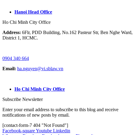
GOOGLE MAP:
Hanoi Head Office
Ho Chi Minh City Office
Address:
6Flr, PDD Building, No.162 Pasteur Str, Ben Nghe Ward,
District 1, HCMC.
HOTLINE / ZALO/ WHATSAPP:
0904 340 664
Email:
ha.nguyen@vi.sblaw.vn
GOOGLE MAP:
Ho Chi Minh City Office
Subscribe Newsletter
Enter your email address to subscribe to this blog and receive
notifications of new posts by email.
[contact-form-7 404 "Not Found"]
Facebook-square
Youtube
Linkedin