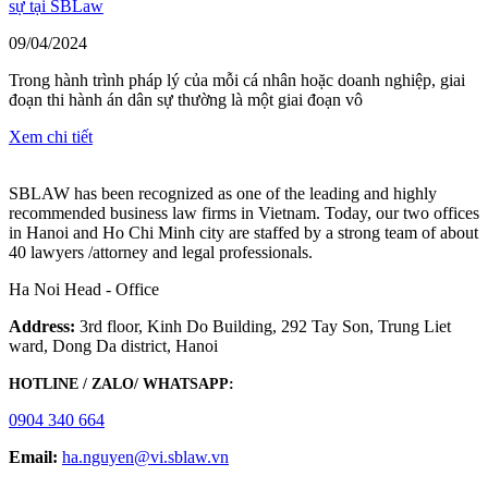
sự tại SBLaw
09/04/2024
Trong hành trình pháp lý của mỗi cá nhân hoặc doanh nghiệp, giai
đoạn thi hành án dân sự thường là một giai đoạn vô
Xem chi tiết
SBLAW has been recognized as one of the leading and highly
recommended business law firms in Vietnam. Today, our two offices
in Hanoi and Ho Chi Minh city are staffed by a strong team of about
40 lawyers /attorney and legal professionals.
Ha Noi Head - Office
Address:
3rd floor, Kinh Do Building, 292 Tay Son, Trung Liet
ward, Dong Da district, Hanoi
HOTLINE / ZALO/ WHATSAPP:
0904 340 664
Email:
ha.nguyen@vi.sblaw.vn