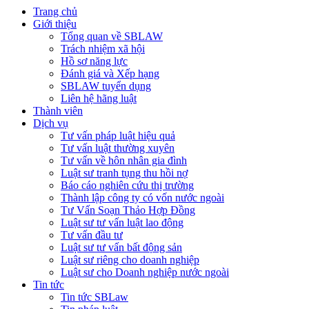
Trang chủ
Giới thiệu
Tổng quan về SBLAW
Trách nhiệm xã hội
Hồ sơ năng lực
Đánh giá và Xếp hạng
SBLAW tuyển dụng
Liên hệ hãng luật
Thành viên
Dịch vụ
Tư vấn pháp luật hiệu quả
Tư vấn luật thường xuyên
Tư vấn về hôn nhân gia đình
Luật sư tranh tụng thu hồi nợ
Báo cáo nghiên cứu thị trường
Thành lập công ty có vốn nước ngoài
Tư Vấn Soạn Thảo Hợp Đồng
Luật sư tư vấn luật lao động
Tư vấn đầu tư
Luật sư tư vấn bất động sản
Luật sư riêng cho doanh nghiệp
Luật sư cho Doanh nghiệp nước ngoài
Tin tức
Tin tức SBLaw