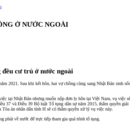
m
HỒNG Ở NƯỚC NGOÀI
 đều cư trú ở nước ngoài
năm 2021. Sau khi kết hôn, hai vợ chồng cùng sang Nhật Bản sinh số
việc tại Nhật Bản nhưng muốn nộp đơn ly hôn tại Việt Nam, vụ việc sẽ 
u 37 và Điều 39 Bộ luật Tố tụng dân sự năm 2015, thẩm quyền giải 
nên Tòa án nhân dân tỉnh H sẽ có thẩm quyền xử lý vụ việc này.
ng phải về nước để trực tiếp tham gia quá trình tố tụng.