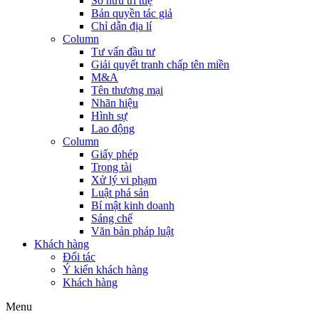
Sở hữu trí tuệ
Bản quyền tác giả
Chỉ dẫn địa lí
Column
Tư vấn đầu tư
Giải quyết tranh chấp tên miền
M&A
Tên thương mại
Nhãn hiệu
Hình sự
Lao động
Column
Giấy phép
Trọng tài
Xử lý vi phạm
Luật phá sản
Bí mật kinh doanh
Sáng chế
Văn bản pháp luật
Khách hàng
Đối tác
Ý kiến khách hàng
Khách hàng
Menu