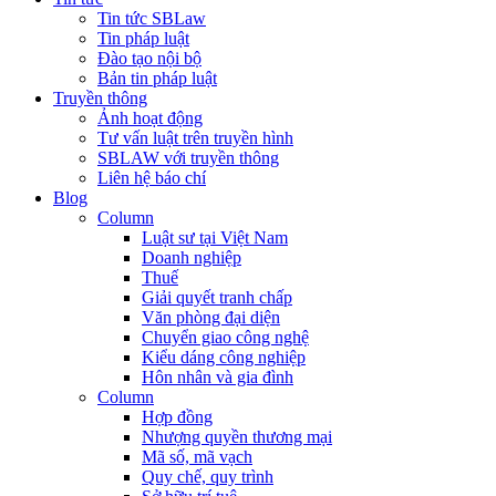
Tin tức SBLaw
Tin pháp luật
Đào tạo nội bộ
Bản tin pháp luật
Truyền thông
Ảnh hoạt động
Tư vấn luật trên truyền hình
SBLAW với truyền thông
Liên hệ báo chí
Blog
Column
Luật sư tại Việt Nam
Doanh nghiệp
Thuế
Giải quyết tranh chấp
Văn phòng đại diện
Chuyển giao công nghệ
Kiểu dáng công nghiệp
Hôn nhân và gia đình
Column
Hợp đồng
Nhượng quyền thương mại
Mã số, mã vạch
Quy chế, quy trình