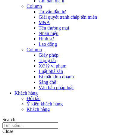
Chỉ dẫn địa lí
Column
Tư vấn đầu tư
Giải quyết tranh chấp tên miền
M&A
Tên thương mại
Nhãn hiệu
Hình sự
Lao động
Column
Giấy phép
Trọng tài
Xử lý vi phạm
Luật phá sản
Bí mật kinh doanh
Sáng chế
Văn bản pháp luật
Khách hàng
Đối tác
Ý kiến khách hàng
Khách hàng
Search
Close