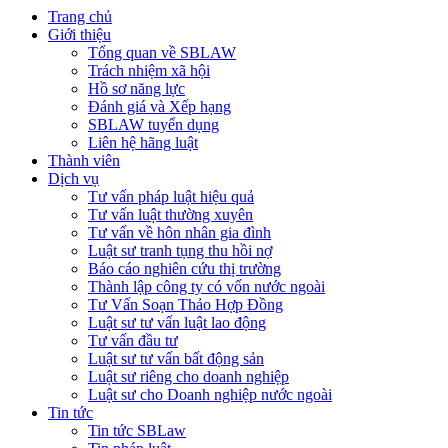
Trang chủ
Giới thiệu
Tổng quan về SBLAW
Trách nhiệm xã hội
Hồ sơ năng lực
Đánh giá và Xếp hạng
SBLAW tuyển dụng
Liên hệ hãng luật
Thành viên
Dịch vụ
Tư vấn pháp luật hiệu quả
Tư vấn luật thường xuyên
Tư vấn về hôn nhân gia đình
Luật sư tranh tụng thu hồi nợ
Báo cáo nghiên cứu thị trường
Thành lập công ty có vốn nước ngoài
Tư Vấn Soạn Thảo Hợp Đồng
Luật sư tư vấn luật lao động
Tư vấn đầu tư
Luật sư tư vấn bất động sản
Luật sư riêng cho doanh nghiệp
Luật sư cho Doanh nghiệp nước ngoài
Tin tức
Tin tức SBLaw