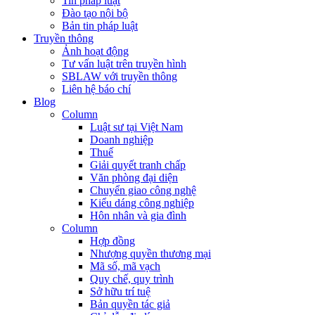
Tin pháp luật
Đào tạo nội bộ
Bản tin pháp luật
Truyền thông
Ảnh hoạt động
Tư vấn luật trên truyền hình
SBLAW với truyền thông
Liên hệ báo chí
Blog
Column
Luật sư tại Việt Nam
Doanh nghiệp
Thuế
Giải quyết tranh chấp
Văn phòng đại diện
Chuyển giao công nghệ
Kiểu dáng công nghiệp
Hôn nhân và gia đình
Column
Hợp đồng
Nhượng quyền thương mại
Mã số, mã vạch
Quy chế, quy trình
Sở hữu trí tuệ
Bản quyền tác giả