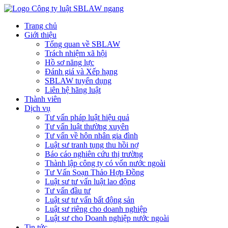
Trang chủ
Giới thiệu
Tổng quan về SBLAW
Trách nhiệm xã hội
Hồ sơ năng lực
Đánh giá và Xếp hạng
SBLAW tuyển dụng
Liên hệ hãng luật
Thành viên
Dịch vụ
Tư vấn pháp luật hiệu quả
Tư vấn luật thường xuyên
Tư vấn về hôn nhân gia đình
Luật sư tranh tụng thu hồi nợ
Báo cáo nghiên cứu thị trường
Thành lập công ty có vốn nước ngoài
Tư Vấn Soạn Thảo Hợp Đồng
Luật sư tư vấn luật lao động
Tư vấn đầu tư
Luật sư tư vấn bất động sản
Luật sư riêng cho doanh nghiệp
Luật sư cho Doanh nghiệp nước ngoài
Tin tức