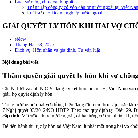
Luật sư riêng cho doanh nghiệp
Thành lập công ty có vốn đầu tư nước ngoài tại Việt Na
Luật sư cho Doanh nghiệp nước ngoài
GIẢI QUYẾT LY HÔN KHI HAI VỢ C
sblaw
Tháng Hai 28, 2025
Dịch vụ
,
Hôn nhân và gia đình
,
Tư vấn luật
Nội dung bài viết
Thẩm quyền giải quyết ly hôn khi vợ chồng
Chị N.T.M và anh N.C.V đăng ký kết hôn tại tỉnh H, Việt Nam vào 
giải, họ quyết định ly hôn.
Trong trường hợp hai vợ chồng hiện đang định cư, học tập hoặc làm 
7 Nghị quyết 03/2012/NQ-HĐTP. Theo các quy định tại Điều 29, Điề
cấp tỉnh
. Vì trước khi ra nước ngoài, cả hai từng cư trú tại tỉnh H, 
Để tiến hành thủ tục ly hôn tại Việt Nam, ít nhất một trong hai vợ chồ