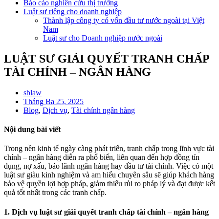
Báo cáo nghiên cứu thị trường
Luật sư riêng cho doanh nghiệp
Thành lập công ty có vốn đầu tư nước ngoài tại Việt
Nam
Luật sư cho Doanh nghiệp nước ngoài
LUẬT SƯ GIẢI QUYẾT TRANH CHẤP
TÀI CHÍNH – NGÂN HÀNG
sblaw
Tháng Ba 25, 2025
Blog
,
Dịch vụ
,
Tài chính ngân hàng
Nội dung bài viết
Trong nền kinh tế ngày càng phát triển, tranh chấp trong lĩnh vực tài
chính – ngân hàng diễn ra phổ biến, liên quan đến hợp đồng tín
dụng, nợ xấu, bảo lãnh ngân hàng hay đầu tư tài chính. Việc có một
luật sư giàu kinh nghiệm và am hiểu chuyên sâu sẽ giúp khách hàng
bảo vệ quyền lợi hợp pháp, giảm thiểu rủi ro pháp lý và đạt được kết
quả tốt nhất trong các tranh chấp.
1. Dịch vụ luật sư giải quyết tranh chấp tài chính – ngân hàng