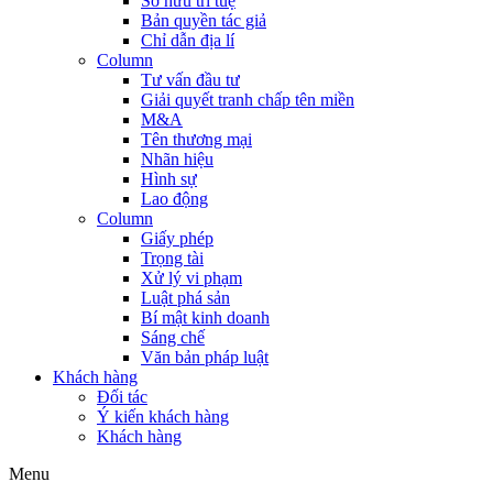
Sở hữu trí tuệ
Bản quyền tác giả
Chỉ dẫn địa lí
Column
Tư vấn đầu tư
Giải quyết tranh chấp tên miền
M&A
Tên thương mại
Nhãn hiệu
Hình sự
Lao động
Column
Giấy phép
Trọng tài
Xử lý vi phạm
Luật phá sản
Bí mật kinh doanh
Sáng chế
Văn bản pháp luật
Khách hàng
Đối tác
Ý kiến khách hàng
Khách hàng
Menu