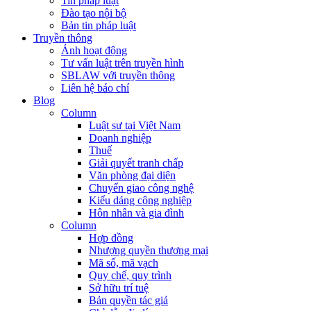
Tin pháp luật
Đào tạo nội bộ
Bản tin pháp luật
Truyền thông
Ảnh hoạt động
Tư vấn luật trên truyền hình
SBLAW với truyền thông
Liên hệ báo chí
Blog
Column
Luật sư tại Việt Nam
Doanh nghiệp
Thuế
Giải quyết tranh chấp
Văn phòng đại diện
Chuyển giao công nghệ
Kiểu dáng công nghiệp
Hôn nhân và gia đình
Column
Hợp đồng
Nhượng quyền thương mại
Mã số, mã vạch
Quy chế, quy trình
Sở hữu trí tuệ
Bản quyền tác giả