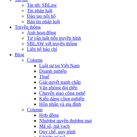
Tin tức SBLaw
Tin pháp luật
Đào tạo nội bộ
Bản tin pháp luật
Truyền thông
Ảnh hoạt động
Tư vấn luật trên truyền hình
SBLAW với truyền thông
Liên hệ báo chí
Blog
Column
Luật sư tại Việt Nam
Doanh nghiệp
Thuế
Giải quyết tranh chấp
Văn phòng đại diện
Chuyển giao công nghệ
Kiểu dáng công nghiệp
Hôn nhân và gia đình
Column
Hợp đồng
Nhượng quyền thương mại
Mã số, mã vạch
Quy chế, quy trình