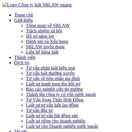
Trang chủ
Giới thiệu
Tổng quan về SBLAW
Trách nhiệm xã hội
Hồ sơ năng lực
Đánh giá và Xếp hạng
SBLAW tuyển dụng
Liên hệ hãng luật
Thành viên
Dịch vụ
Tư vấn pháp luật hiệu quả
Tư vấn luật thường xuyên
Tư vấn về hôn nhân gia đình
Luật sư tranh tụng thu hồi nợ
Báo cáo nghiên cứu thị trường
Thành lập công ty có vốn nước ngoài
Tư Vấn Soạn Thảo Hợp Đồng
Luật sư tư vấn luật lao động
Tư vấn đầu tư
Luật sư tư vấn bất động sản
Luật sư riêng cho doanh nghiệp
Luật sư cho Doanh nghiệp nước ngoài
Tin tức