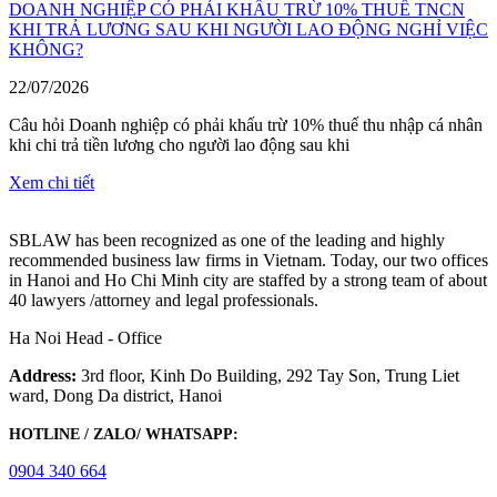
DOANH NGHIỆP CÓ PHẢI KHẤU TRỪ 10% THUẾ TNCN
KHI TRẢ LƯƠNG SAU KHI NGƯỜI LAO ĐỘNG NGHỈ VIỆC
KHÔNG?
22/07/2026
Câu hỏi Doanh nghiệp có phải khấu trừ 10% thuế thu nhập cá nhân
khi chi trả tiền lương cho người lao động sau khi
Xem chi tiết
SBLAW has been recognized as one of the leading and highly
recommended business law firms in Vietnam. Today, our two offices
in Hanoi and Ho Chi Minh city are staffed by a strong team of about
40 lawyers /attorney and legal professionals.
Ha Noi Head - Office
Address:
3rd floor, Kinh Do Building, 292 Tay Son, Trung Liet
ward, Dong Da district, Hanoi
HOTLINE / ZALO/ WHATSAPP:
0904 340 664