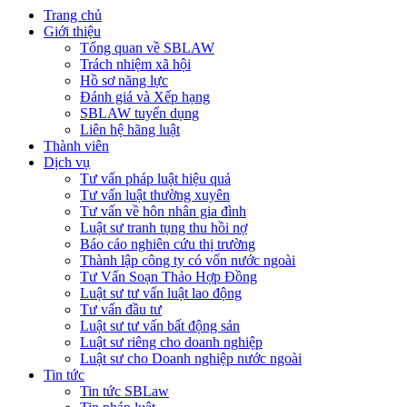
Trang chủ
Giới thiệu
Tổng quan về SBLAW
Trách nhiệm xã hội
Hồ sơ năng lực
Đánh giá và Xếp hạng
SBLAW tuyển dụng
Liên hệ hãng luật
Thành viên
Dịch vụ
Tư vấn pháp luật hiệu quả
Tư vấn luật thường xuyên
Tư vấn về hôn nhân gia đình
Luật sư tranh tụng thu hồi nợ
Báo cáo nghiên cứu thị trường
Thành lập công ty có vốn nước ngoài
Tư Vấn Soạn Thảo Hợp Đồng
Luật sư tư vấn luật lao động
Tư vấn đầu tư
Luật sư tư vấn bất động sản
Luật sư riêng cho doanh nghiệp
Luật sư cho Doanh nghiệp nước ngoài
Tin tức
Tin tức SBLaw