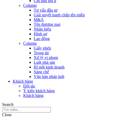
Chỉ dẫn địa lí
Column
Tư vấn đầu tư
Giải quyết tranh chấp tên miền
M&A
Tên thương mại
Nhãn hiệu
Hình sự
Lao động
Column
Giấy phép
Trọng tài
Xử lý vi phạm
Luật phá sản
Bí mật kinh doanh
Sáng chế
Văn bản pháp luật
Khách hàng
Đối tác
Ý kiến khách hàng
Khách hàng
Search
Close