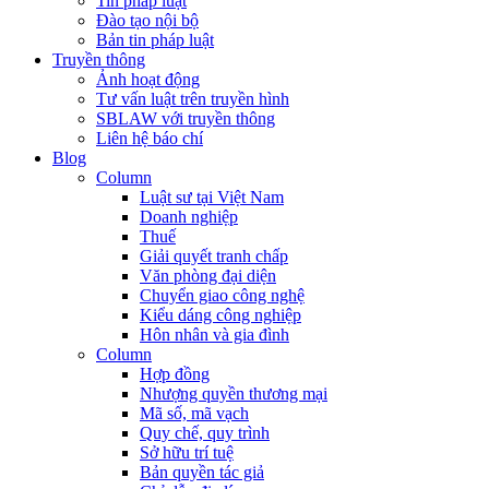
Tin pháp luật
Đào tạo nội bộ
Bản tin pháp luật
Truyền thông
Ảnh hoạt động
Tư vấn luật trên truyền hình
SBLAW với truyền thông
Liên hệ báo chí
Blog
Column
Luật sư tại Việt Nam
Doanh nghiệp
Thuế
Giải quyết tranh chấp
Văn phòng đại diện
Chuyển giao công nghệ
Kiểu dáng công nghiệp
Hôn nhân và gia đình
Column
Hợp đồng
Nhượng quyền thương mại
Mã số, mã vạch
Quy chế, quy trình
Sở hữu trí tuệ
Bản quyền tác giả