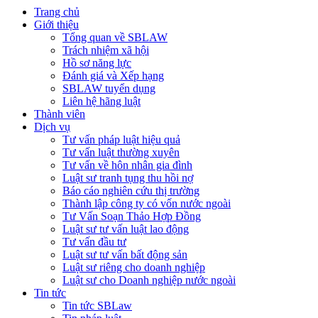
Trang chủ
Giới thiệu
Tổng quan về SBLAW
Trách nhiệm xã hội
Hồ sơ năng lực
Đánh giá và Xếp hạng
SBLAW tuyển dụng
Liên hệ hãng luật
Thành viên
Dịch vụ
Tư vấn pháp luật hiệu quả
Tư vấn luật thường xuyên
Tư vấn về hôn nhân gia đình
Luật sư tranh tụng thu hồi nợ
Báo cáo nghiên cứu thị trường
Thành lập công ty có vốn nước ngoài
Tư Vấn Soạn Thảo Hợp Đồng
Luật sư tư vấn luật lao động
Tư vấn đầu tư
Luật sư tư vấn bất động sản
Luật sư riêng cho doanh nghiệp
Luật sư cho Doanh nghiệp nước ngoài
Tin tức
Tin tức SBLaw