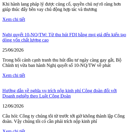
Khi hành lang pháp lý được củng cố, quyền chủ nợ rõ ràng hơn
giúp thúc đẩy bên vay chủ động hợp tác và thương
Xem chi tiết
Nghị quyết 10-NQ/TW: Từ thu hút FDI bằng mọi giá đến kiến tạo
dòng vốn chất lượng cao
25/06/2026
Trong bối cảnh cạnh tranh thu hút đầu tư ngày càng gay gắt, Bộ
Chính trị vừa ban hành Nghị quyết số 10-NQ/TW về phát
Xem chi tiết
Hướng dẫn về nghĩa vụ trích nộp kinh phí Công đoàn đối với
Doanh nghiệp theo Luật Công Đoàn
12/06/2026
Câu hỏi: Công ty chúng tôi từ trước tới giờ không thành lập Công
đoàn. Vậy chúng tôi có cần phải trích nộp kinh phí
Xem chi tiết