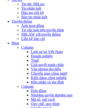
Tin tức SBLaw
Tin pháp luật
Đào tạo nội bộ
Bản tin pháp luật
Truyền thông
Ảnh hoạt động
Tư vấn luật trên truyền hình
SBLAW với truyền thông
Liên hệ báo chí
Blog
Column
Luật sư tại Việt Nam
Doanh nghiệp
Thuế
Giải quyết tranh chấp
Văn phòng đại diện
Chuyển giao công nghệ
Kiểu dáng công nghiệp
Hôn nhân và gia đình
Column
Hợp đồng
Nhượng quyền thương mại
Mã số, mã vạch
Quy chế, quy trình