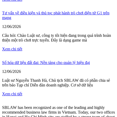
Tư vấn về điều kiện và thủ tục phát hành trò chơi điện tử G1 trên
mạng
12/06/2026
Câu hỏi: Chào Luật sư, công ty tôi hiện đang trong quá trình hoàn
thiện một trò chơi trực tuyến. Đây là dạng game mà
Xem chi tiết
Số hóa dữ liệu đất đai: Nền tảng cho quản lý hiện đại
12/06/2026
Luật sư Nguyễn Thanh Hà, Chủ tịch SBLAW đã có phần chia sẻ
trên báo Tạp chí Diễn đàn doanh nghiệp. Cơ sở dữ liệu
Xem chi tiết
SBLAW has been recognized as one of the leading and highly
recommended business law firms in Vietnam. Today, our two offices
in Hanoi and Ho Chi Minh city are staffed by a strong team of about