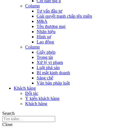
Chỉ dẫn địa lí
Column
Tư vấn đầu tư
Giải quyết tranh chấp tên miền
M&A
Tên thương mại
Nhãn hiệu
Hình sự
Lao động
Column
Giấy phép
Trọng tài
Xử lý vi phạm
Luật phá sản
Bí mật kinh doanh
Sáng chế
Văn bản pháp luật
Khách hàng
Đối tác
Ý kiến khách hàng
Khách hàng
Search
Close