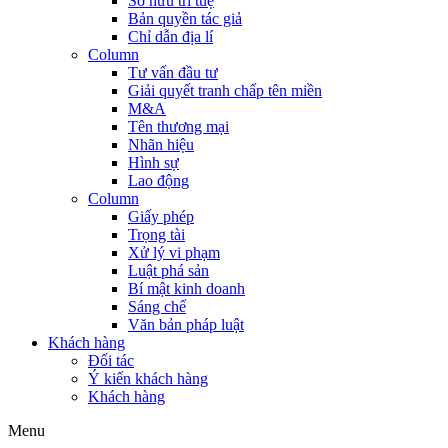
Sở hữu trí tuệ
Bản quyền tác giả
Chỉ dẫn địa lí
Column
Tư vấn đầu tư
Giải quyết tranh chấp tên miền
M&A
Tên thương mại
Nhãn hiệu
Hình sự
Lao động
Column
Giấy phép
Trọng tài
Xử lý vi phạm
Luật phá sản
Bí mật kinh doanh
Sáng chế
Văn bản pháp luật
Khách hàng
Đối tác
Ý kiến khách hàng
Khách hàng
Menu