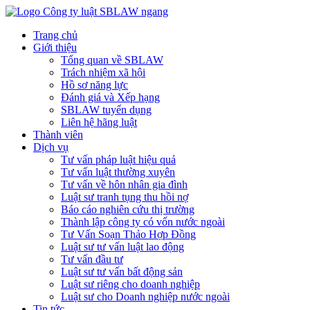
Trang chủ
Giới thiệu
Tổng quan về SBLAW
Trách nhiệm xã hội
Hồ sơ năng lực
Đánh giá và Xếp hạng
SBLAW tuyển dụng
Liên hệ hãng luật
Thành viên
Dịch vụ
Tư vấn pháp luật hiệu quả
Tư vấn luật thường xuyên
Tư vấn về hôn nhân gia đình
Luật sư tranh tụng thu hồi nợ
Báo cáo nghiên cứu thị trường
Thành lập công ty có vốn nước ngoài
Tư Vấn Soạn Thảo Hợp Đồng
Luật sư tư vấn luật lao động
Tư vấn đầu tư
Luật sư tư vấn bất động sản
Luật sư riêng cho doanh nghiệp
Luật sư cho Doanh nghiệp nước ngoài
Tin tức