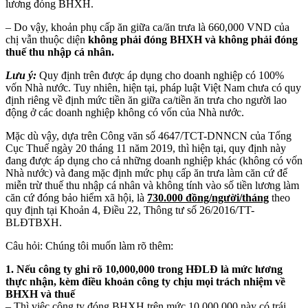
lương đóng BHXH.
– Do vậy, khoản phụ cấp ăn giữa ca/ăn trưa là 660,000 VND của
chị vẫn thuộc diện
không phải đóng BHXH
và không phải đóng
thuế thu nhập cá nhân.
Lưu ý:
Quy định trên được áp dụng cho doanh nghiệp có 100%
vốn Nhà nước. Tuy nhiên, hiện tại, pháp luật Việt Nam chưa có quy
định riêng về định mức tiền ăn giữa ca/tiền ăn trưa cho người lao
động ở các doanh nghiệp không có vốn của Nhà nước.
Mặc dù vậy, dựa trên Công văn số 4647/TCT-DNNCN của Tổng
Cục Thuế ngày 20 tháng 11 năm 2019, thì hiện tại, quy định này
đang được áp dụng cho cả những doanh nghiệp khác (không có vốn
Nhà nước) và đang mặc định mức phụ cấp ăn trưa làm căn cứ để
miễn trừ thuế thu nhập cá nhân và không tính vào số tiền lương làm
căn cứ đóng bảo hiểm xã hội, là
730.000 đồng/người/tháng
theo
quy định tại Khoản 4, Điều 22, Thông tư số 26/2016/TT-
BLĐTBXH.
Câu hỏi: Chúng tôi muốn làm rõ thêm:
1. Nếu công ty ghi rõ 10,000,000 trong HĐLĐ là mức lương
thực nhận, kèm điều khoản công ty chịu mọi trách nhiệm về
BHXH và thuế
– Thì việc công ty đóng BHXH trên mức 10,000,000 này có trái