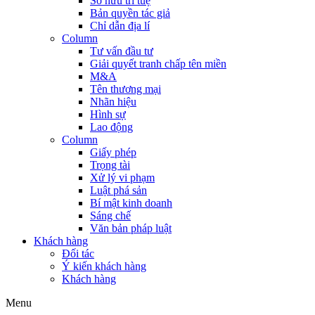
Sở hữu trí tuệ
Bản quyền tác giả
Chỉ dẫn địa lí
Column
Tư vấn đầu tư
Giải quyết tranh chấp tên miền
M&A
Tên thương mại
Nhãn hiệu
Hình sự
Lao động
Column
Giấy phép
Trọng tài
Xử lý vi phạm
Luật phá sản
Bí mật kinh doanh
Sáng chế
Văn bản pháp luật
Khách hàng
Đối tác
Ý kiến khách hàng
Khách hàng
Menu