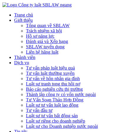
Trang chủ
Giới thiệu
Tổng quan về SBLAW
Trách nhiệm xã hội
Hồ sơ năng lực
Đánh giá và Xếp hạng
SBLAW tuyển dụng
Liên hệ hãng luật
Thành viên
Dịch vụ
Tư vấn pháp luật hiệu quả
Tư vấn luật thường xuyên
Tư vấn về hôn nhân gia đình
Luật sư tranh tụng thu hồi nợ
Báo cáo nghiên cứu thị trường
Thành lập công ty có vốn nước ngoài
Tư Vấn Soạn Thảo Hợp Đồng
Luật sư tư vấn luật lao động
Tư vấn đầu tư
Luật sư tư vấn bất động sản
Luật sư riêng cho doanh nghiệp
Luật sư cho Doanh nghiệp nước ngoài
Tin tức