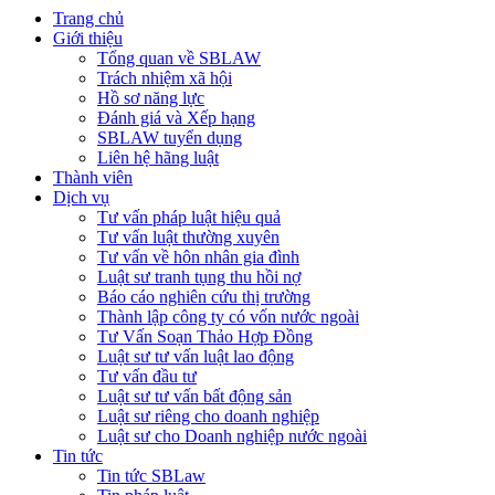
Trang chủ
Giới thiệu
Tổng quan về SBLAW
Trách nhiệm xã hội
Hồ sơ năng lực
Đánh giá và Xếp hạng
SBLAW tuyển dụng
Liên hệ hãng luật
Thành viên
Dịch vụ
Tư vấn pháp luật hiệu quả
Tư vấn luật thường xuyên
Tư vấn về hôn nhân gia đình
Luật sư tranh tụng thu hồi nợ
Báo cáo nghiên cứu thị trường
Thành lập công ty có vốn nước ngoài
Tư Vấn Soạn Thảo Hợp Đồng
Luật sư tư vấn luật lao động
Tư vấn đầu tư
Luật sư tư vấn bất động sản
Luật sư riêng cho doanh nghiệp
Luật sư cho Doanh nghiệp nước ngoài
Tin tức
Tin tức SBLaw