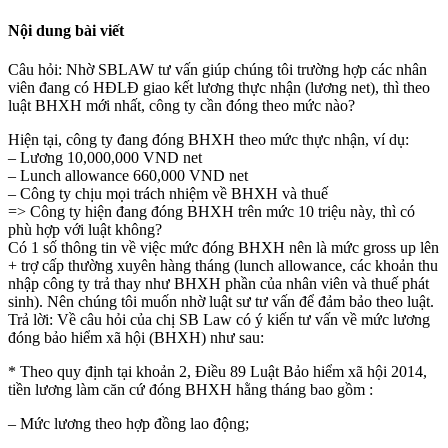
Nội dung bài viết
Câu hỏi: Nhờ SBLAW tư vấn giúp chúng tôi trường hợp các nhân
viên đang có HĐLĐ giao kết lương thực nhận (lương net), thì theo
luật BHXH mới nhất, công ty cần đóng theo mức nào?
Hiện tại, công ty đang đóng BHXH theo mức thực nhận, ví dụ:
– Lương 10,000,000 VND net
– Lunch allowance 660,000 VND net
– Công ty chịu mọi trách nhiệm về BHXH và thuế
=> Công ty hiện đang đóng BHXH trên mức 10 triệu này, thì có
phù hợp với luật không?
Có 1 số thông tin về việc mức đóng BHXH nên là mức gross up lên
+ trợ cấp thường xuyên hàng tháng (lunch allowance, các khoản thu
nhập công ty trả thay như BHXH phần của nhân viên và thuế phát
sinh). Nên chúng tôi muốn nhờ luật sư tư vấn để đảm bảo theo luật.
Trả lời: Về câu hỏi của chị SB Law có ý kiến tư vấn về mức lương
đóng bảo hiểm xã hội (BHXH) như sau:
* Theo quy định tại khoản 2, Điều 89 Luật Bảo hiểm xã hội 2014,
tiền lương làm căn cứ đóng BHXH hằng tháng bao gồm :
– Mức lương theo hợp đồng lao động;