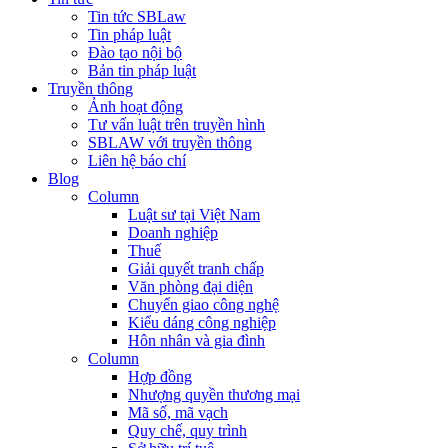
Tin tức SBLaw
Tin pháp luật
Đào tạo nội bộ
Bản tin pháp luật
Truyền thông
Ảnh hoạt động
Tư vấn luật trên truyền hình
SBLAW với truyền thông
Liên hệ báo chí
Blog
Column
Luật sư tại Việt Nam
Doanh nghiệp
Thuế
Giải quyết tranh chấp
Văn phòng đại diện
Chuyển giao công nghệ
Kiểu dáng công nghiệp
Hôn nhân và gia đình
Column
Hợp đồng
Nhượng quyền thương mại
Mã số, mã vạch
Quy chế, quy trình