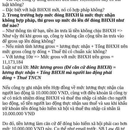
luật không?
– Đặc biệt với luật BHXH mới, nó có hợp pháp không?
2. Trong trường hợp mức đóng BHXH là mức thực nhận
không hợp pháp, thì gross up mức đó lên để đóng BHXH như
thế nào?
– Như thông tin từ bạn, tiền ăn trưa là tiền không chịu BHXH =>
Như vậy thì khi gross up, công ty không cần cộng tiền ăn trưa vào
để gross up lên đúng không?
– Nếu mình tính lương gross = lương thực nhận + Tổng BHXH trên
mức gross công ty đóng + Thuế thì có chuẩn xác không?
– Với lương 10tr => Mức gross với mức BHXH trên gross =
11,173,184
Luật sư trả lời:
Mức lương gross (Để căn cứ đóng BHXH) =
lương thực nhận + Tổng BHXH mà người lao động phải
đóng + Thuế TNCN
Nếu công ty ghi nhận trên Hợp đồng về mức lương thực nhận của
người lao động là 10.000.000 VND, cùng với điều khoản là công ty
sẽ có trách nhiệm đóng BHXH và thuế thu nhập cá nhân cho người
lao động, số tiền người lao động thực nhận sau thuế và sau khi khấu
trừ khoản tiền đóng bảo hiểm xã hội và thuế thu nhập cá nhân là
10.000.000 VNĐ
Do đó, tiền lương làm căn cứ để đóng bảo hiểm xã hội phải cao hơn
mức 10,000,000 VND này. Cụ thể như email trước, SB Law đã tư