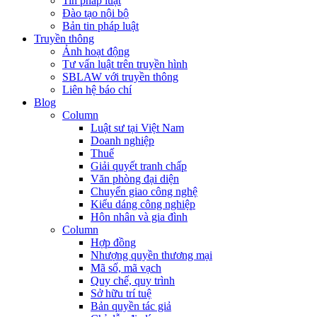
Tin pháp luật
Đào tạo nội bộ
Bản tin pháp luật
Truyền thông
Ảnh hoạt động
Tư vấn luật trên truyền hình
SBLAW với truyền thông
Liên hệ báo chí
Blog
Column
Luật sư tại Việt Nam
Doanh nghiệp
Thuế
Giải quyết tranh chấp
Văn phòng đại diện
Chuyển giao công nghệ
Kiểu dáng công nghiệp
Hôn nhân và gia đình
Column
Hợp đồng
Nhượng quyền thương mại
Mã số, mã vạch
Quy chế, quy trình
Sở hữu trí tuệ
Bản quyền tác giả