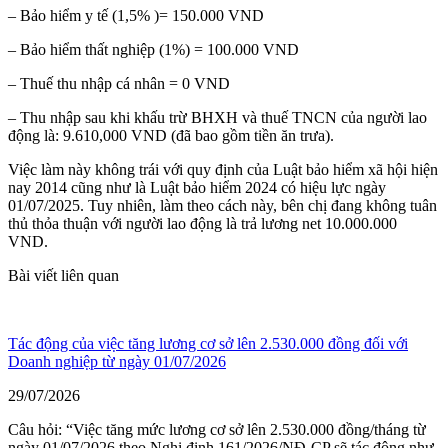
– Bảo hiểm y tế (1,5% )= 150.000 VND
– Bảo hiểm thất nghiệp (1%) = 100.000 VND
– Thuế thu nhập cá nhân = 0 VND
– Thu nhập sau khi khấu trừ BHXH và thuế TNCN của người lao
động là: 9.610,000 VND (đã bao gồm tiền ăn trưa).
Việc làm này không trái với quy định của Luật bảo hiểm xã hội hiện
nay 2014 cũng như là Luật bảo hiểm 2024 có hiệu lực ngày
01/07/2025. Tuy nhiên, làm theo cách này, bên chị đang không tuân
thủ thỏa thuận với người lao động là trả lương net 10.000.000
VND.
Bài viết liên quan
Tác động của việc tăng lương cơ sở lên 2.530.000 đồng đối với
Doanh nghiệp từ ngày 01/07/2026
29/07/2026
Câu hỏi: “Việc tăng mức lương cơ sở lên 2.530.000 đồng/tháng từ
ngày 01/07/2026 theo Nghị định 161/2026/NĐ-CP sẽ tác động như