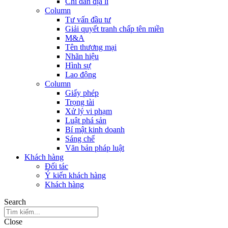
Chỉ dẫn địa lí
Column
Tư vấn đầu tư
Giải quyết tranh chấp tên miền
M&A
Tên thương mại
Nhãn hiệu
Hình sự
Lao động
Column
Giấy phép
Trọng tài
Xử lý vi phạm
Luật phá sản
Bí mật kinh doanh
Sáng chế
Văn bản pháp luật
Khách hàng
Đối tác
Ý kiến khách hàng
Khách hàng
Search
Close