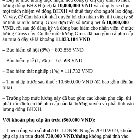
lương đóng BHXH (net) là
10,000,000 VND
và công ty sẽ chịu
mọi trách nhiệm về đóng BHXH và thuế thay cho người lao động.
Vì vậy, để đảm bảo tốt nhất quyền lợi cho nhân viên thì công ty sẽ
tự tính ra mức lương Gross dựa trên số lương net là
10,000,000
VND
, rồi sau đó đăng ký và đóng bảo hiểm cho nhân viên ở mức
lương Gross này. Cụ thể mức lương Gross đã bao gồm cả phụ cấp
ăn trưa ở đây sẽ là khoảng
11.833.184 VND
– Bảo hiểm xã hội (8%) = 893.855 VND
– Bảo hiểm y tế (1,5% )= 167.598 VND
– Bảo hiểm thất nghiệp (1%) = 111.732 VND
– Thu nhập trước sau thuế : 10,660,000 VND (đã bao gồm tiền ăn
trưa)
– Trường hợp mức lương này đã bao gồm các khoản phụ cấp, thì
phải xác định cụ thể phụ cấp nào là thường xuyên và phải tính vào
lương đóng BHXH.
Với khoản phụ cấp ăn trưa (660,000 VND):
– Theo công văn số 4647/TCT-DNNCN ngày 20/11/2019, khoản
phụ cấp ăn trưa
dưới 730,000 VND/tháng
không phải tính vào