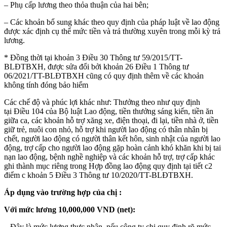
– Phụ cấp lương theo thỏa thuận của hai bên;
– Các khoản bổ sung khác theo quy định của pháp luật về lao động
được xác định cụ thể mức tiền và trả thường xuyên trong mỗi kỳ trả
lương.
* Đồng thời tại khoản 3 Điều 30 Thông tư 59/2015/TT-
BLĐTBXH, được sửa đổi bởi khoản 26 Điều 1 Thông tư
06/2021/TT-BLĐTBXH cũng có quy định thêm về các khoản
không tính đóng bảo hiểm
Các chế độ và phúc lợi khác như: Thưởng theo như quy định
tại Điều 104 của Bộ luật Lao động, tiền thưởng sáng kiến, tiền ăn
giữa ca, các khoản hỗ trợ xăng xe, điện thoại, đi lại, tiền nhà ở, tiền
giữ trẻ, nuôi con nhỏ, hỗ trợ khi người lao động có thân nhân bị
chết, người lao động có người thân kết hôn, sinh nhật của người lao
động, trợ cấp cho người lao động gặp hoàn cảnh khó khăn khi bị tai
nạn lao động, bệnh nghề nghiệp và các khoản hỗ trợ, trợ cấp khác
ghi thành mục riêng trong Hợp đồng lao động quy định tại tiết c2
điểm c khoản 5 Điều 3 Thông tư 10/2020/TT-BLĐTBXH.
Áp dụng vào trường hợp của chị :
Với mức lương 10,000,000 VND (net):
– Đây là mức lương thực nhận, nếu công ty chị quy định rõ mức