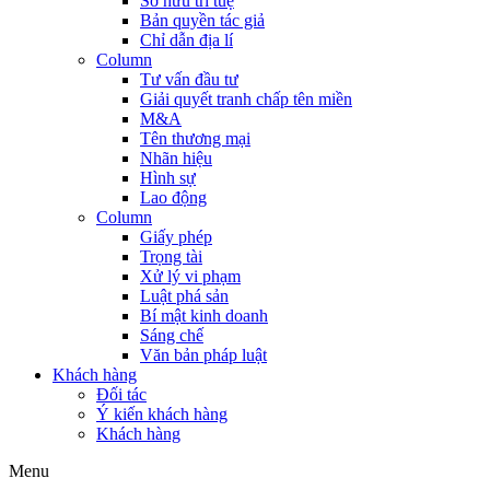
Sở hữu trí tuệ
Bản quyền tác giả
Chỉ dẫn địa lí
Column
Tư vấn đầu tư
Giải quyết tranh chấp tên miền
M&A
Tên thương mại
Nhãn hiệu
Hình sự
Lao động
Column
Giấy phép
Trọng tài
Xử lý vi phạm
Luật phá sản
Bí mật kinh doanh
Sáng chế
Văn bản pháp luật
Khách hàng
Đối tác
Ý kiến khách hàng
Khách hàng
Menu