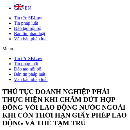
EN
Tin tức SBLaw
Tin pháp luật
Đào tạo nội bộ
Bản tin pháp luật
Văn bản pháp luật
Menu
Tin tức SBLaw
Tin pháp luật
Đào tạo nội bộ
Bản tin pháp luật
Văn bản pháp luật
THỦ TỤC DOANH NGHIỆP PHẢI
THỰC HIỆN KHI CHẤM DỨT HỢP
ĐỒNG VỚI LAO ĐỘNG NƯỚC NGOÀI
KHI CÒN THỜI HẠN GIẤY PHÉP LAO
ĐỘNG VÀ THẺ TẠM TRÚ