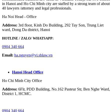
in Hanoi and Ho Chi Minh city are staffed by a strong team of about
40 lawyers /attorney and legal professionals.
Ha Noi Head - Office
Address:
3rd floor, Kinh Do Building, 292 Tay Son, Trung Liet
ward, Dong Da district, Hanoi
HOTLINE / ZALO/ WHATSAPP:
0904 340 664
Email:
ha.nguyen@vi.sblaw.vn
GOOGLE MAP:
Hanoi Head Office
Ho Chi Minh City Office
Address:
6Flr, PDD Building, No.162 Pasteur Str, Ben Nghe Ward,
District 1, HCMC.
HOTLINE / ZALO/ WHATSAPP:
0904 340 664