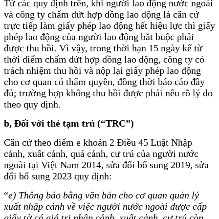
Từ các quy định trên, khi người lao động nước ngoài
và công ty chấm dứt hợp đồng lao động là căn cứ
trực tiếp làm giấy phép lao động hết hiệu lực thì giấy
phép lao động của người lao động bắt buộc phải
được thu hồi. Vì vậy, trong thời hạn 15 ngày kể từ
thời điểm chấm dứt hợp đồng lao động, công ty có
trách nhiệm thu hồi và nộp lại giấy phép lao động
cho cơ quan có thẩm quyền, đồng thời báo cáo đầy
đủ; trường hợp không thu hồi được phải nêu rõ lý do
theo quy định.
b, Đối với thẻ tạm trú (“TRC”)
Căn cứ theo điểm e khoản 2 Điều 45 Luật Nhập
cảnh, xuất cảnh, quá cảnh, cư trú của người nước
ngoài tại Việt Nam 2014, sửa đổi bổ sung 2019, sửa
đổi bổ sung 2023 quy định:
“
e) Thông báo bằng văn bản cho cơ quan quản lý
xuất nhập cảnh về việc người nước ngoài được cấp
giấy tờ có giá trị nhập cảnh, xuất cảnh, cư trú còn