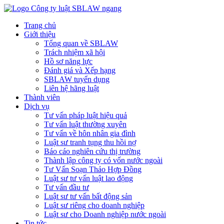
Trang chủ
Giới thiệu
Tổng quan về SBLAW
Trách nhiệm xã hội
Hồ sơ năng lực
Đánh giá và Xếp hạng
SBLAW tuyển dụng
Liên hệ hãng luật
Thành viên
Dịch vụ
Tư vấn pháp luật hiệu quả
Tư vấn luật thường xuyên
Tư vấn về hôn nhân gia đình
Luật sư tranh tụng thu hồi nợ
Báo cáo nghiên cứu thị trường
Thành lập công ty có vốn nước ngoài
Tư Vấn Soạn Thảo Hợp Đồng
Luật sư tư vấn luật lao động
Tư vấn đầu tư
Luật sư tư vấn bất động sản
Luật sư riêng cho doanh nghiệp
Luật sư cho Doanh nghiệp nước ngoài
Tin tức