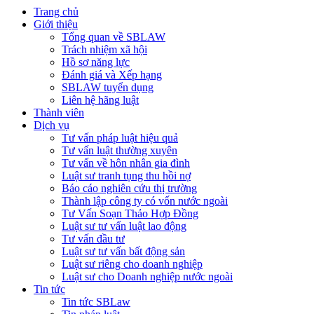
Trang chủ
Giới thiệu
Tổng quan về SBLAW
Trách nhiệm xã hội
Hồ sơ năng lực
Đánh giá và Xếp hạng
SBLAW tuyển dụng
Liên hệ hãng luật
Thành viên
Dịch vụ
Tư vấn pháp luật hiệu quả
Tư vấn luật thường xuyên
Tư vấn về hôn nhân gia đình
Luật sư tranh tụng thu hồi nợ
Báo cáo nghiên cứu thị trường
Thành lập công ty có vốn nước ngoài
Tư Vấn Soạn Thảo Hợp Đồng
Luật sư tư vấn luật lao động
Tư vấn đầu tư
Luật sư tư vấn bất động sản
Luật sư riêng cho doanh nghiệp
Luật sư cho Doanh nghiệp nước ngoài
Tin tức
Tin tức SBLaw