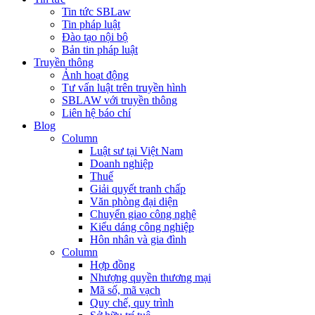
Tin tức SBLaw
Tin pháp luật
Đào tạo nội bộ
Bản tin pháp luật
Truyền thông
Ảnh hoạt động
Tư vấn luật trên truyền hình
SBLAW với truyền thông
Liên hệ báo chí
Blog
Column
Luật sư tại Việt Nam
Doanh nghiệp
Thuế
Giải quyết tranh chấp
Văn phòng đại diện
Chuyển giao công nghệ
Kiểu dáng công nghiệp
Hôn nhân và gia đình
Column
Hợp đồng
Nhượng quyền thương mại
Mã số, mã vạch
Quy chế, quy trình