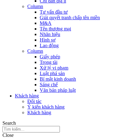
Chỉ dẫn địa lí
Column
Tư vấn đầu tư
Giải quyết tranh chấp tên miền
M&A
Tên thương mại
Nhãn hiệu
Hình sự
Lao động
Column
Giấy phép
Trọng tài
Xử lý vi phạm
Luật phá sản
Bí mật kinh doanh
Sáng chế
Văn bản pháp luật
Khách hàng
Đối tác
Ý kiến khách hàng
Khách hàng
Search
Close