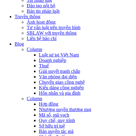
Tin pháp luật
Đào tạo nội bộ
Bản tin pháp luật
Truyền thông
Ảnh hoạt động
Tư vấn luật trên truyền hình
SBLAW với truyền thông
Liên hệ báo chí
Blog
Column
Luật sư tại Việt Nam
Doanh nghiệp
Thuế
Giải quyết tranh chấp
Văn phòng đại diện
Chuyển giao công nghệ
Kiểu dáng công nghiệp
Hôn nhân và gia đình
Column
Hợp đồng
Nhượng quyền thương mại
Mã số, mã vạch
Quy chế, quy trình
Sở hữu trí tuệ
Bản quyền tác giả