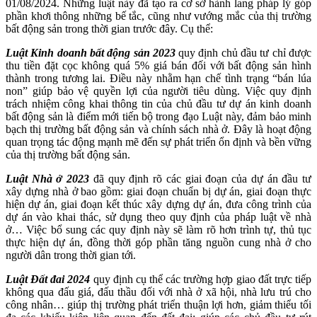
01/08/2024. Những luật này đã tạo ra cơ sở hành lang pháp lý góp
phần khơi thông những bế tắc, cũng như vướng mắc của thị trường
bất động sản trong thời gian trước đây. Cụ thể:
Luật Kinh doanh bất động sản 2023
quy định chủ đầu tư chỉ được
thu tiền đặt cọc không quá 5% giá bán đối với bất động sản hình
thành trong tương lai. Điều này nhằm hạn chế tình trạng “bán lúa
non” giúp bảo vệ quyền lợi của người tiêu dùng. Việc quy định
trách nhiệm công khai thông tin của chủ đầu tư dự án kinh doanh
bất động sản là điểm mới tiến bộ trong đạo Luật này, đảm bảo minh
bạch thị trường bất động sản và chính sách nhà ở. Đây là hoạt động
quan trọng tác động mạnh mẽ đến sự phát triển ổn định và bền vững
của thị trường bất động sản.
Luật Nhà ở 2023
đã quy định rõ các giai đoạn của dự án đầu tư
xây dựng nhà ở bao gồm: giai đoạn chuẩn bị dự án, giai đoạn thực
hiện dự án, giai đoạn kết thúc xây dựng dự án, đưa công trình của
dự án vào khai thác, sử dụng theo quy định của pháp luật về nhà
ở… Việc bổ sung các quy định này sẽ làm rõ hơn trình tự, thủ tục
thực hiện dự án, đồng thời góp phần tăng nguồn cung nhà ở cho
người dân trong thời gian tới.
Luật Đất đai 2024
quy định cụ thể các trường hợp giao đất trực tiếp
không qua đấu giá, đấu thầu đối với nhà ở xã hội, nhà lưu trú cho
công nhân… giúp thị trường phát triển thuận lợi hơn, giảm thiểu tối