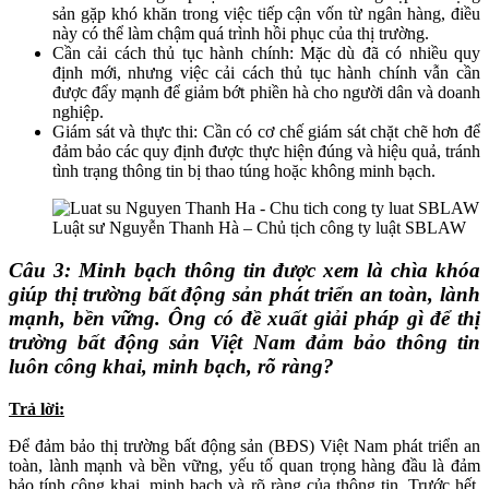
sản gặp khó khăn trong việc tiếp cận vốn từ ngân hàng, điều
này có thể làm chậm quá trình hồi phục của thị trường.
Cần cải cách thủ tục hành chính: Mặc dù đã có nhiều quy
định mới, nhưng việc cải cách thủ tục hành chính vẫn cần
được đẩy mạnh để giảm bớt phiền hà cho người dân và doanh
nghiệp.
Giám sát và thực thi: Cần có cơ chế giám sát chặt chẽ hơn để
đảm bảo các quy định được thực hiện đúng và hiệu quả, tránh
tình trạng thông tin bị thao túng hoặc không minh bạch.
Luật sư Nguyễn Thanh Hà – Chủ tịch công ty luật SBLAW
Câu 3: Minh bạch thông tin được xem là chìa khóa
giúp thị trường bất động sản phát triển an toàn, lành
mạnh, bền vững. Ông có đề xuất giải pháp gì để thị
trường bất động sản Việt Nam đảm bảo thông tin
luôn công khai, minh bạch, rõ ràng?
Trả lời:
Để đảm bảo thị trường bất động sản (BĐS) Việt Nam phát triển an
toàn, lành mạnh và bền vững, yếu tố quan trọng hàng đầu là đảm
bảo tính công khai, minh bạch và rõ ràng của thông tin. Trước hết,