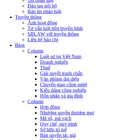
Tin pháp luật
Đào tạo nội bộ
Bản tin pháp luật
Truyền thông
Ảnh hoạt động
Tư vấn luật trên truyền hình
SBLAW với truyền thông
Liên hệ báo chí
Blog
Column
Luật sư tại Việt Nam
Doanh nghiệp
Thuế
Giải quyết tranh chấp
Văn phòng đại diện
Chuyển giao công nghệ
Kiểu dáng công nghiệp
Hôn nhân và gia đình
Column
Hợp đồng
Nhượng quyền thương mại
Mã số, mã vạch
Quy chế, quy trình
Sở hữu trí tuệ
Bản quyền tác giả