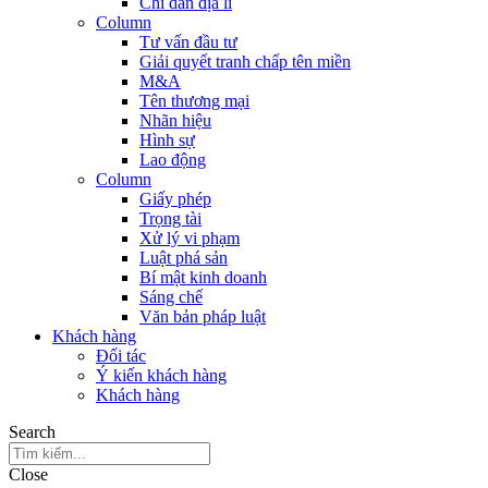
Chỉ dẫn địa lí
Column
Tư vấn đầu tư
Giải quyết tranh chấp tên miền
M&A
Tên thương mại
Nhãn hiệu
Hình sự
Lao động
Column
Giấy phép
Trọng tài
Xử lý vi phạm
Luật phá sản
Bí mật kinh doanh
Sáng chế
Văn bản pháp luật
Khách hàng
Đối tác
Ý kiến khách hàng
Khách hàng
Search
Close