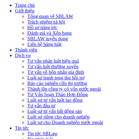
Trang chủ
Giới thiệu
Tổng quan về SBLAW
Trách nhiệm xã hội
Hồ sơ năng lực
Đánh giá và Xếp hạng
SBLAW tuyển dụng
Liên hệ hãng luật
Thành viên
Dịch vụ
Tư vấn pháp luật hiệu quả
Tư vấn luật thường xuyên
Tư vấn về hôn nhân gia đình
Luật sư tranh tụng thu hồi nợ
Báo cáo nghiên cứu thị trường
Thành lập công ty có vốn nước ngoài
Tư Vấn Soạn Thảo Hợp Đồng
Luật sư tư vấn luật lao động
Tư vấn đầu tư
Luật sư tư vấn bất động sản
Luật sư riêng cho doanh nghiệp
Luật sư cho Doanh nghiệp nước ngoài
Tin tức
Tin tức SBLaw