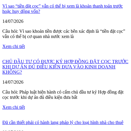
Vì sao “tiền đặt cọc” vẫn có thể bị xem là khoản thanh toán trước
hoặc huy động vốn?
14/07/2026
Câu hỏi: Vì sao khoản tiền được các bên xác định là “tiền đặt cọc”
vẫn có thể bị cơ quan nhà nước xem là
Xem chi tiết
CHỦ ĐẦU TƯ CÓ ĐƯỢC KÝ HỢP ĐỒNG ĐẶT CỌC TRƯỚC
KHI DỰ ÁN ĐỦ ĐIỀU KIỆN ĐƯA VÀO KINH DOANH
KHÔNG?
14/07/2026
Câu hỏi: Pháp luật hiện hành có cấm chủ đầu tư ký Hợp đồng đặt
cọc trước khi dự án đủ điều kiện đưa bất
Xem chi tiết
Đã cần thiết phải có hành lang pháp lý cho loại hình nhà cho thuê