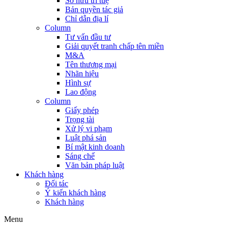
Sở hữu trí tuệ
Bản quyền tác giả
Chỉ dẫn địa lí
Column
Tư vấn đầu tư
Giải quyết tranh chấp tên miền
M&A
Tên thương mại
Nhãn hiệu
Hình sự
Lao động
Column
Giấy phép
Trọng tài
Xử lý vi phạm
Luật phá sản
Bí mật kinh doanh
Sáng chế
Văn bản pháp luật
Khách hàng
Đối tác
Ý kiến khách hàng
Khách hàng
Menu