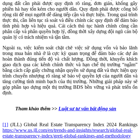
dụng đất cần phải được quy định rõ ràng, đơn giản, không gây
phiền hà hay tốn kém cho người dân. Quy định phải được công bố
rộng rãi để mọi người dễ dàng tiếp cận và thực hiện. Trong quá trình
thực thi, cần liên tục rà soát và điều chỉnh các quy định để đảm bảo
tính phù hợp và hiệu quả. Cải cách thủ tục hành chính cũng cần
phân cấp và phân quyền hợp lý, đồng thời xây dựng đội ngũ cán bộ
quản lý có trách nhiệm và tận tâm.
Ngoài ra, việc kiểm soát chặt chẽ việc sử dụng vốn và bảo lãnh
trong mua bán nhà ở là cực kỳ quan trọng để đảm bảo các dự án
hoàn thành đúng tiến độ và chất lượng. Đồng thời, khuyến khích
giao dịch qua các kênh chính thức và hạn chế thị trường “ngầm”
bằng cách cấp giấy chứng nhận quyền sử dụng đất và thực hiện quy
trình chuyển nhượng rõ ràng sẽ bảo vệ quyền lợi của người dân và
tăng cường tính minh bạch của thị trường. Những giải pháp này sẽ
góp phần tạo dựng một thị trường BĐS bền vững và phát triển ổn
định.
Tham khảo thêm >>
Luật sư tư vấn bất động sản
[1]
(JLL) Global Real Estate Transparency Index 2024 Rankings
https://www.us.jll.com/en/trends-and-insights/research/global-real-
estate-transparency-index/greti-global-rankings-and-methodology