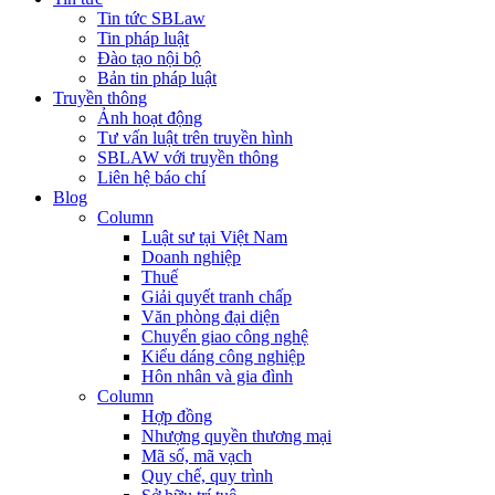
Tin tức SBLaw
Tin pháp luật
Đào tạo nội bộ
Bản tin pháp luật
Truyền thông
Ảnh hoạt động
Tư vấn luật trên truyền hình
SBLAW với truyền thông
Liên hệ báo chí
Blog
Column
Luật sư tại Việt Nam
Doanh nghiệp
Thuế
Giải quyết tranh chấp
Văn phòng đại diện
Chuyển giao công nghệ
Kiểu dáng công nghiệp
Hôn nhân và gia đình
Column
Hợp đồng
Nhượng quyền thương mại
Mã số, mã vạch
Quy chế, quy trình