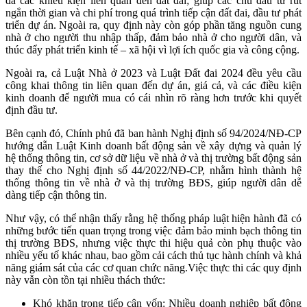
đa các khiếu kiện liên quan đến đất đai; giúp các chủ đầu tư rút
ngắn thời gian và chi phí trong quá trình tiếp cận đất đai, đầu tư phát
triển dự án. Ngoài ra, quy định này còn góp phần tăng nguồn cung
nhà ở cho người thu nhập thấp, đảm bảo nhà ở cho người dân, và
thúc đẩy phát triển kinh tế – xã hội vì lợi ích quốc gia và công cộng.
Ngoài ra, cả Luật Nhà ở 2023 và Luật Đất đai 2024 đều yêu cầu
công khai thông tin liên quan đến dự án, giá cả, và các điều kiện
kinh doanh để người mua có cái nhìn rõ ràng hơn trước khi quyết
định đầu tư.
Bên cạnh đó, Chính phủ đã ban hành Nghị định số 94/2024/NĐ-CP
hướng dẫn Luật Kinh doanh bất động sản về xây dựng và quản lý
hệ thống thông tin, cơ sở dữ liệu về nhà ở và thị trường bất động sản
thay thế cho Nghị định số 44/2022/NĐ-CP, nhằm hình thành hệ
thống thông tin về nhà ở và thị trường BĐS, giúp người dân dễ
dàng tiếp cận thông tin.
Như vậy, có thể nhận thấy rằng hệ thống pháp luật hiện hành đã có
những bước tiến quan trọng trong việc đảm bảo minh bạch thông tin
thị trường BĐS, nhưng việc thực thi hiệu quả còn phụ thuộc vào
nhiều yếu tố khác nhau, bao gồm cải cách thủ tục hành chính và khả
năng giám sát của các cơ quan chức năng.Việc thực thi các quy định
này vẫn còn tồn tại nhiều thách thức:
Khó khăn trong tiếp cận vốn: Nhiều doanh nghiệp bất động