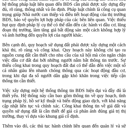
hệ thống pháp luật liên quan đến BĐS cần phải được xây dựng đầy
đủ, rõ ràng, thống nhất và ổn định. Pháp luật chính là công cụ quan
trọng giúp Nhà nước can thiệp và điều tiết hoạt động của thị trường
BĐS, bảo vệ quyền lợi hợp pháp của các bên liên quan. Việc thiếu
hụt quy định pháp lý cụ thể có thể dẫn đến các hành vi đầu cơ, lũng
đoạn thị trường, làm tăng giá bất động sản một cách không hợp lý
và ảnh hưởng đến quyền lợi của người khác.
Bên cạnh đó, quy hoạch sử dụng đất phải được xây dựng một cách
khả thi, rõ ràng và công khai. Quy hoạch này không chỉ tạo ra
nguồn cung đất cần thiết cho nhu cầu của xã hội mà còn ngăn chặn
việc đầu cơ đất đai bởi những người nắm bắt thông tin trước. Sự
thiếu công khai trong quy hoạch đất đai có thể dẫn đến việc một số
cá nhân giàu lên nhanh chóng thông qua các hoạt động đầu cơ,
trong khi đại đa số người dân gặp khó khăn trong việc tiếp cận
thông tin cần thiết.
Việc xây dựng một hệ thống thông tin BĐS hiện đại và đầy đủ là
thiết yếu. Hệ thống này cần bao gồm thông tin về quy hoạch, tình
trạng pháp lý, hồ sơ kỹ thuật và biến động giao dịch, với khả năng
cập nhật liên tục và chính xác. Công khai thông tin về giá đất và
quyền sử dụng đất là cần thiết để giá cả phản ánh đúng giá trị thị
trường, thay vì dựa vào khung giá cố định.
Thêm vào đó, các thủ tục hành chính liên quan đến quản lý và sử