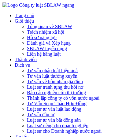
Trang chủ
Giới thiệu
Tổng quan về SBLAW
Trách nhiệm xã hội
Hồ sơ năng lực
Đánh giá và Xếp hạng
SBLAW tuyển dụng
Liên hệ hãng luật
Thành viên
Dịch vụ
Tư vấn pháp luật hiệu quả
Tư vấn luật thường xuyên
Tư vấn về hôn nhân gia đình
Luật sư tranh tụng thu hồi nợ
Báo cáo nghiên cứu thị trường
Thành lập công ty có vốn nước ngoài
Tư Vấn Soạn Thảo Hợp Đồng
Luật sư tư vấn luật lao động
Tư vấn đầu tư
Luật sư tư vấn bất động sản
Luật sư riêng cho doanh nghiệp
Luật sư cho Doanh nghiệp nước ngoài
Tin tức