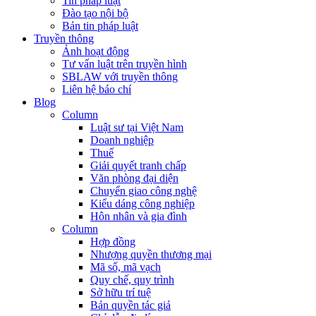
Tin pháp luật
Đào tạo nội bộ
Bản tin pháp luật
Truyền thông
Ảnh hoạt động
Tư vấn luật trên truyền hình
SBLAW với truyền thông
Liên hệ báo chí
Blog
Column
Luật sư tại Việt Nam
Doanh nghiệp
Thuế
Giải quyết tranh chấp
Văn phòng đại diện
Chuyển giao công nghệ
Kiểu dáng công nghiệp
Hôn nhân và gia đình
Column
Hợp đồng
Nhượng quyền thương mại
Mã số, mã vạch
Quy chế, quy trình
Sở hữu trí tuệ
Bản quyền tác giả