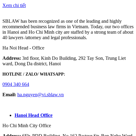
Xem chi tiết
SBLAW has been recognized as one of the leading and highly
recommended business law firms in Vietnam. Today, our two offices
in Hanoi and Ho Chi Minh city are staffed by a strong team of about
40 lawyers /attorney and legal professionals.
Ha Noi Head - Office
Address:
3rd floor, Kinh Do Building, 292 Tay Son, Trung Liet
ward, Dong Da district, Hanoi
HOTLINE / ZALO/ WHATSAPP:
0904 340 664
Email:
ha.nguyen@vi.sblaw.vn
GOOGLE MAP:
Hanoi Head Office
Ho Chi Minh City Office
Address:
6Flr, PDD Building, No.162 Pasteur Str, Ben Nghe Ward,