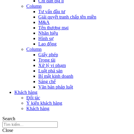
Chỉ dẫn địa lí
Column
Tư vấn đầu tư
Giải quyết tranh chấp tên miền
M&A
Tên thương mại
Nhãn hiệu
Hình sự
Lao động
Column
Giấy phép
Trọng tài
Xử lý vi phạm
Luật phá sản
Bí mật kinh doanh
Sáng chế
Văn bản pháp luật
Khách hàng
Đối tác
Ý kiến khách hàng
Khách hàng
Search
Close