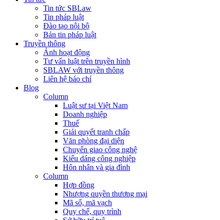
Tin tức SBLaw
Tin pháp luật
Đào tạo nội bộ
Bản tin pháp luật
Truyền thông
Ảnh hoạt động
Tư vấn luật trên truyền hình
SBLAW với truyền thông
Liên hệ báo chí
Blog
Column
Luật sư tại Việt Nam
Doanh nghiệp
Thuế
Giải quyết tranh chấp
Văn phòng đại diện
Chuyển giao công nghệ
Kiểu dáng công nghiệp
Hôn nhân và gia đình
Column
Hợp đồng
Nhượng quyền thương mại
Mã số, mã vạch
Quy chế, quy trình