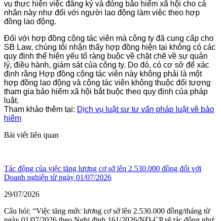
vụ thực hiện việc đăng ký và đóng bảo hiểm xã hội cho cá
nhân này như đối với người lao động làm việc theo hợp
đồng lao động.
Đối với hợp đồng cộng tác viên mà công ty đã cung cấp cho
SB Law, chúng tôi nhận thấy hợp đồng hiện tại không có các
quy định thể hiện yếu tố ràng buộc về chặt chẽ về sự quản
lý, điều hành, giám sát của công ty. Do đó, có cơ sở để xác
định rằng Hợp đồng cộng tác viên này không phải là một
hợp đồng lao động và cộng tác viên không thuộc đối tượng
tham gia bảo hiểm xã hội bắt buộc theo quy định của pháp
luật.
Tham khảo thêm tại:
Dịch vụ luật sư tư vấn pháp luật về bảo
hiểm
Bài viết liên quan
Tác động của việc tăng lương cơ sở lên 2.530.000 đồng đối với
Doanh nghiệp từ ngày 01/07/2026
29/07/2026
Câu hỏi: “Việc tăng mức lương cơ sở lên 2.530.000 đồng/tháng từ
ngày 01/07/2026 theo Nghị định 161/2026/NĐ-CP sẽ tác động như