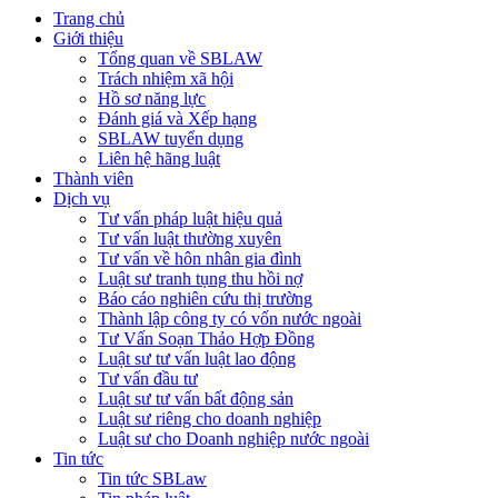
Trang chủ
Giới thiệu
Tổng quan về SBLAW
Trách nhiệm xã hội
Hồ sơ năng lực
Đánh giá và Xếp hạng
SBLAW tuyển dụng
Liên hệ hãng luật
Thành viên
Dịch vụ
Tư vấn pháp luật hiệu quả
Tư vấn luật thường xuyên
Tư vấn về hôn nhân gia đình
Luật sư tranh tụng thu hồi nợ
Báo cáo nghiên cứu thị trường
Thành lập công ty có vốn nước ngoài
Tư Vấn Soạn Thảo Hợp Đồng
Luật sư tư vấn luật lao động
Tư vấn đầu tư
Luật sư tư vấn bất động sản
Luật sư riêng cho doanh nghiệp
Luật sư cho Doanh nghiệp nước ngoài
Tin tức
Tin tức SBLaw