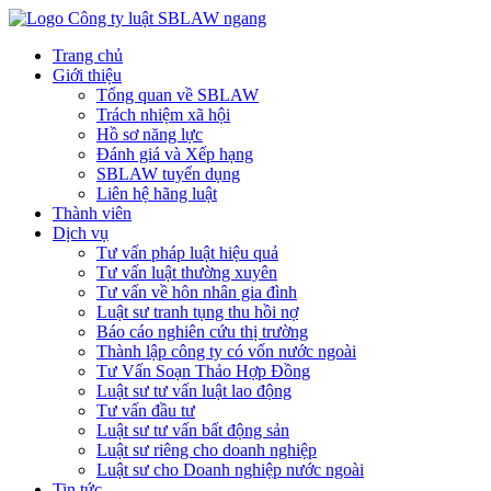
Trang chủ
Giới thiệu
Tổng quan về SBLAW
Trách nhiệm xã hội
Hồ sơ năng lực
Đánh giá và Xếp hạng
SBLAW tuyển dụng
Liên hệ hãng luật
Thành viên
Dịch vụ
Tư vấn pháp luật hiệu quả
Tư vấn luật thường xuyên
Tư vấn về hôn nhân gia đình
Luật sư tranh tụng thu hồi nợ
Báo cáo nghiên cứu thị trường
Thành lập công ty có vốn nước ngoài
Tư Vấn Soạn Thảo Hợp Đồng
Luật sư tư vấn luật lao động
Tư vấn đầu tư
Luật sư tư vấn bất động sản
Luật sư riêng cho doanh nghiệp
Luật sư cho Doanh nghiệp nước ngoài
Tin tức