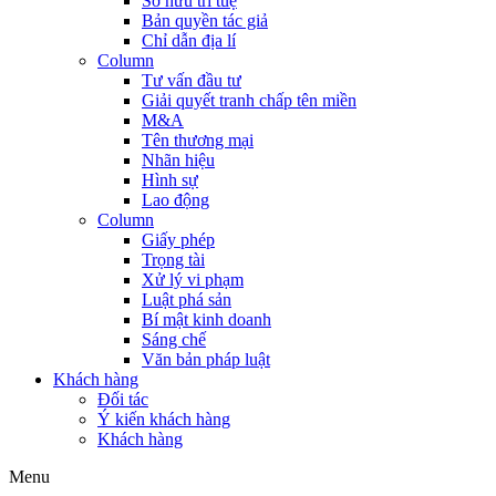
Sở hữu trí tuệ
Bản quyền tác giả
Chỉ dẫn địa lí
Column
Tư vấn đầu tư
Giải quyết tranh chấp tên miền
M&A
Tên thương mại
Nhãn hiệu
Hình sự
Lao động
Column
Giấy phép
Trọng tài
Xử lý vi phạm
Luật phá sản
Bí mật kinh doanh
Sáng chế
Văn bản pháp luật
Khách hàng
Đối tác
Ý kiến khách hàng
Khách hàng
Menu