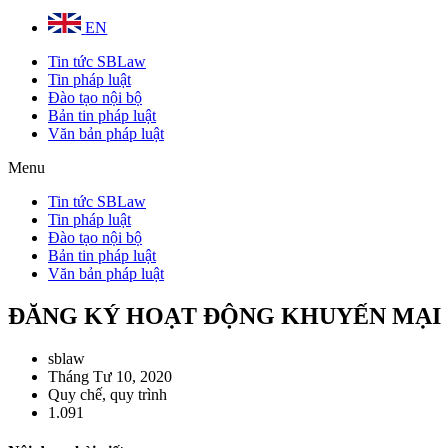
EN
Tin tức SBLaw
Tin pháp luật
Đào tạo nội bộ
Bản tin pháp luật
Văn bản pháp luật
Menu
Tin tức SBLaw
Tin pháp luật
Đào tạo nội bộ
Bản tin pháp luật
Văn bản pháp luật
ĐĂNG KÝ HOẠT ĐỘNG KHUYẾN MẠI
sblaw
Tháng Tư 10, 2020
Quy chế, quy trình
1.091