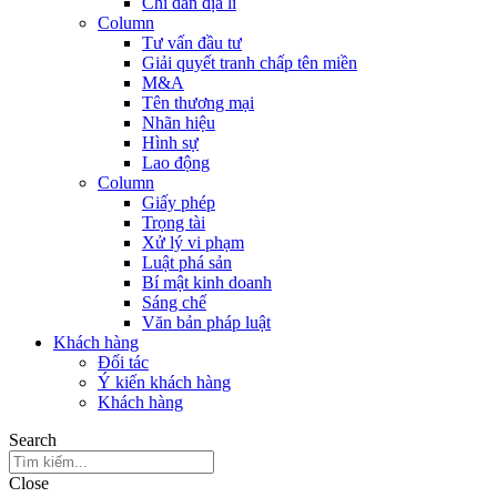
Chỉ dẫn địa lí
Column
Tư vấn đầu tư
Giải quyết tranh chấp tên miền
M&A
Tên thương mại
Nhãn hiệu
Hình sự
Lao động
Column
Giấy phép
Trọng tài
Xử lý vi phạm
Luật phá sản
Bí mật kinh doanh
Sáng chế
Văn bản pháp luật
Khách hàng
Đối tác
Ý kiến khách hàng
Khách hàng
Search
Close