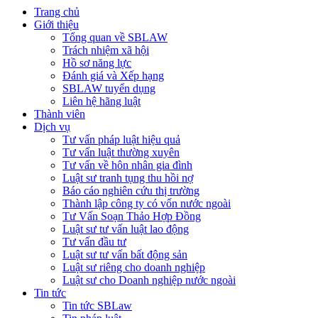
Trang chủ
Giới thiệu
Tổng quan về SBLAW
Trách nhiệm xã hội
Hồ sơ năng lực
Đánh giá và Xếp hạng
SBLAW tuyển dụng
Liên hệ hãng luật
Thành viên
Dịch vụ
Tư vấn pháp luật hiệu quả
Tư vấn luật thường xuyên
Tư vấn về hôn nhân gia đình
Luật sư tranh tụng thu hồi nợ
Báo cáo nghiên cứu thị trường
Thành lập công ty có vốn nước ngoài
Tư Vấn Soạn Thảo Hợp Đồng
Luật sư tư vấn luật lao động
Tư vấn đầu tư
Luật sư tư vấn bất động sản
Luật sư riêng cho doanh nghiệp
Luật sư cho Doanh nghiệp nước ngoài
Tin tức
Tin tức SBLaw