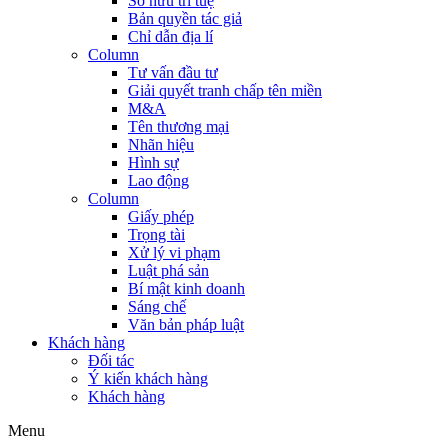
Sở hữu trí tuệ
Bản quyền tác giả
Chỉ dẫn địa lí
Column
Tư vấn đầu tư
Giải quyết tranh chấp tên miền
M&A
Tên thương mại
Nhãn hiệu
Hình sự
Lao động
Column
Giấy phép
Trọng tài
Xử lý vi phạm
Luật phá sản
Bí mật kinh doanh
Sáng chế
Văn bản pháp luật
Khách hàng
Đối tác
Ý kiến khách hàng
Khách hàng
Menu