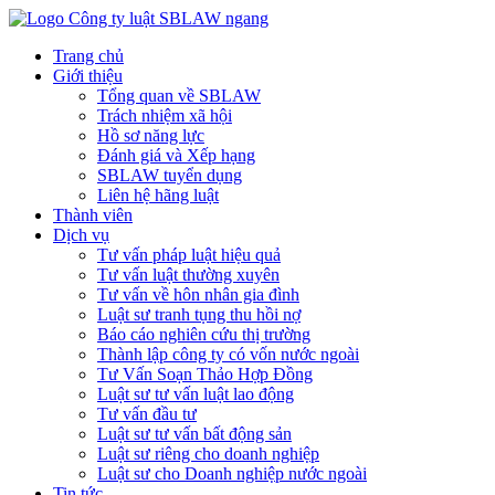
Trang chủ
Giới thiệu
Tổng quan về SBLAW
Trách nhiệm xã hội
Hồ sơ năng lực
Đánh giá và Xếp hạng
SBLAW tuyển dụng
Liên hệ hãng luật
Thành viên
Dịch vụ
Tư vấn pháp luật hiệu quả
Tư vấn luật thường xuyên
Tư vấn về hôn nhân gia đình
Luật sư tranh tụng thu hồi nợ
Báo cáo nghiên cứu thị trường
Thành lập công ty có vốn nước ngoài
Tư Vấn Soạn Thảo Hợp Đồng
Luật sư tư vấn luật lao động
Tư vấn đầu tư
Luật sư tư vấn bất động sản
Luật sư riêng cho doanh nghiệp
Luật sư cho Doanh nghiệp nước ngoài
Tin tức