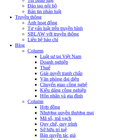
Tin pháp luật
Đào tạo nội bộ
Bản tin pháp luật
Truyền thông
Ảnh hoạt động
Tư vấn luật trên truyền hình
SBLAW với truyền thông
Liên hệ báo chí
Blog
Column
Luật sư tại Việt Nam
Doanh nghiệp
Thuế
Giải quyết tranh chấp
Văn phòng đại diện
Chuyển giao công nghệ
Kiểu dáng công nghiệp
Hôn nhân và gia đình
Column
Hợp đồng
Nhượng quyền thương mại
Mã số, mã vạch
Quy chế, quy trình
Sở hữu trí tuệ
Bản quyền tác giả