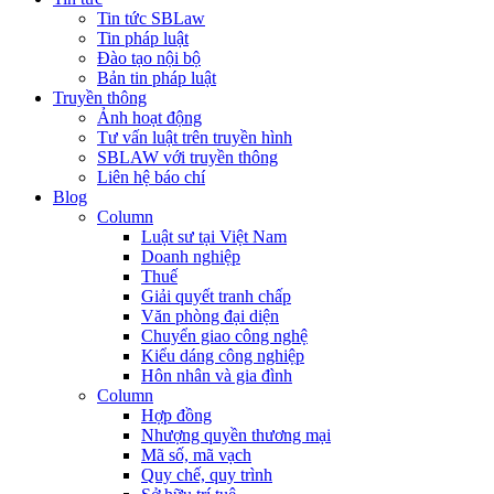
Tin tức SBLaw
Tin pháp luật
Đào tạo nội bộ
Bản tin pháp luật
Truyền thông
Ảnh hoạt động
Tư vấn luật trên truyền hình
SBLAW với truyền thông
Liên hệ báo chí
Blog
Column
Luật sư tại Việt Nam
Doanh nghiệp
Thuế
Giải quyết tranh chấp
Văn phòng đại diện
Chuyển giao công nghệ
Kiểu dáng công nghiệp
Hôn nhân và gia đình
Column
Hợp đồng
Nhượng quyền thương mại
Mã số, mã vạch
Quy chế, quy trình