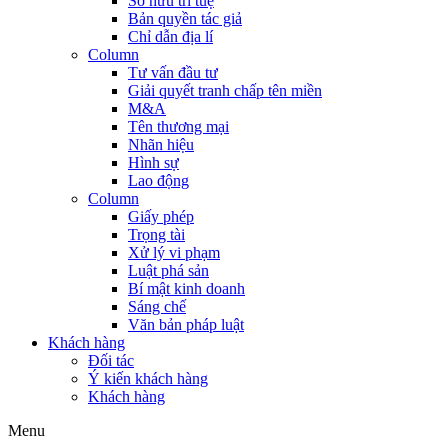
Sở hữu trí tuệ
Bản quyền tác giả
Chỉ dẫn địa lí
Column
Tư vấn đầu tư
Giải quyết tranh chấp tên miền
M&A
Tên thương mại
Nhãn hiệu
Hình sự
Lao động
Column
Giấy phép
Trọng tài
Xử lý vi phạm
Luật phá sản
Bí mật kinh doanh
Sáng chế
Văn bản pháp luật
Khách hàng
Đối tác
Ý kiến khách hàng
Khách hàng
Menu