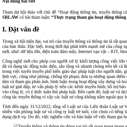
Nội dung bài viết
Tham dự hội thảo với chủ đề “Hoạt động thông tin, truyền thông củ
SBLAW
có bài tham luận:
“Thực trạng tham gia hoạt động thông 
I. Đặt vấn đề
Trong xã hội hiện đại, vai trò của truyền thông và thông tin là rất 
của bản thân. Đặc biệt, trong thời đại phát triển mạnh mẽ của công 
mới, như: dữ liệu lớn, điện toán đám mây, Internet vạn vật – IOT, bl
Công nghệ mới cho phép con người xử lý khối lượng công việc lớn v
đã và đang tác động toàn diện, sâu rộng và nhanh chóng trên tất cả lĩ
trong việc tuyên truyền phổ biến giáo dục pháp luật cho người dân, 
lĩnh vực, cũng như phòng, chống tội phạm; đưa ra những quan điểm 
tâm và tham gia phản ánh, bình luận trong hoạt động xây dựng và hoàn
luật sư giải đáp, tư vấn pháp lý trên các kênh truyền hình; hỗ trợ bá
vào công lý, có ý thức tuân thủ pháp luật. Bên cạnh đó, luật sư và 
công tác truyền thông vì vậy các luật sư cũng không nằm ngoài quy lu
Tính đến ngày 31/12/2022, tổng số Luật sư của Liên đoàn Luật sư V
nhiều văn phòng luật sư và công ty luật trẻ tuổi, còn chưa có tiến
dụng dịch vụ. Do đó, việc nghiên cứu và bàn luận về việc tham gia hoạ