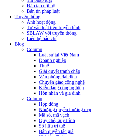
Tin pháp luật
Đào tạo nội bộ
Bản tin pháp luật
Truyền thông
Ảnh hoạt động
Tư vấn luật trên truyền hình
SBLAW với truyền thông
Liên hệ báo chí
Blog
Column
Luật sư tại Việt Nam
Doanh nghiệp
Thuế
Giải quyết tranh chấp
Văn phòng đại diện
Chuyển giao công nghệ
Kiểu dáng công nghiệp
Hôn nhân và gia đình
Column
Hợp đồng
Nhượng quyền thương mại
Mã số, mã vạch
Quy chế, quy trình
Sở hữu trí tuệ
Bản quyền tác giả