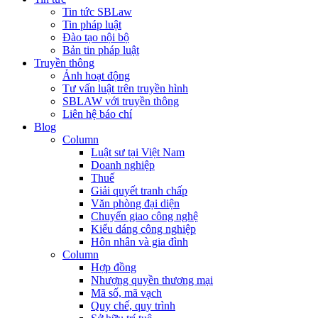
Tin tức SBLaw
Tin pháp luật
Đào tạo nội bộ
Bản tin pháp luật
Truyền thông
Ảnh hoạt động
Tư vấn luật trên truyền hình
SBLAW với truyền thông
Liên hệ báo chí
Blog
Column
Luật sư tại Việt Nam
Doanh nghiệp
Thuế
Giải quyết tranh chấp
Văn phòng đại diện
Chuyển giao công nghệ
Kiểu dáng công nghiệp
Hôn nhân và gia đình
Column
Hợp đồng
Nhượng quyền thương mại
Mã số, mã vạch
Quy chế, quy trình