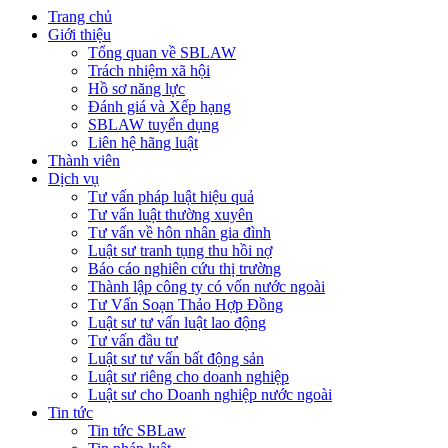
Trang chủ
Giới thiệu
Tổng quan về SBLAW
Trách nhiệm xã hội
Hồ sơ năng lực
Đánh giá và Xếp hạng
SBLAW tuyển dụng
Liên hệ hãng luật
Thành viên
Dịch vụ
Tư vấn pháp luật hiệu quả
Tư vấn luật thường xuyên
Tư vấn về hôn nhân gia đình
Luật sư tranh tụng thu hồi nợ
Báo cáo nghiên cứu thị trường
Thành lập công ty có vốn nước ngoài
Tư Vấn Soạn Thảo Hợp Đồng
Luật sư tư vấn luật lao động
Tư vấn đầu tư
Luật sư tư vấn bất động sản
Luật sư riêng cho doanh nghiệp
Luật sư cho Doanh nghiệp nước ngoài
Tin tức
Tin tức SBLaw