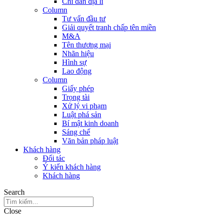
Chỉ dẫn địa lí
Column
Tư vấn đầu tư
Giải quyết tranh chấp tên miền
M&A
Tên thương mại
Nhãn hiệu
Hình sự
Lao động
Column
Giấy phép
Trọng tài
Xử lý vi phạm
Luật phá sản
Bí mật kinh doanh
Sáng chế
Văn bản pháp luật
Khách hàng
Đối tác
Ý kiến khách hàng
Khách hàng
Search
Close