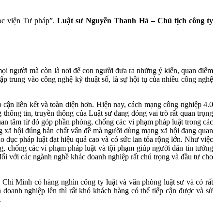
Học viện Tư pháp”.
Luật sư Nguyễn Thanh Hà – Chủ tịch công ty
o mọi người mà còn là nơi để con người đưa ra những ý kiến, quan điểm
ập trung vào công nghệ kỹ thuật số, là sự hội tụ của nhiều công nghệ
cận liên kết và toàn diện hơn. Hiện nay, cách mạng công nghiệp 4.0
g thông tin, truyền thông của Luật sư đang đóng vai trò rất quan trọng
quan tâm từ đó góp phần phòng, chống các vi phạm pháp luật trong các
ng xã hội đúng bản chất vấn đề mà người dùng mạng xã hội đang quan
o dục pháp luật đạt hiệu quả cao và có sức lan tỏa rộng lớn. Như việc
hòng, chống các vi phạm pháp luật và tội phạm giúp người dân tin tưởng
đối với các ngành nghề khác doanh nghiệp rất chú trọng và đầu tư cho
Chí Minh có hàng nghìn công ty luật và văn phòng luật sư và có rất
 doanh nghiệp lên thì rất khó khách hàng có thể tiếp cận được và sử
.