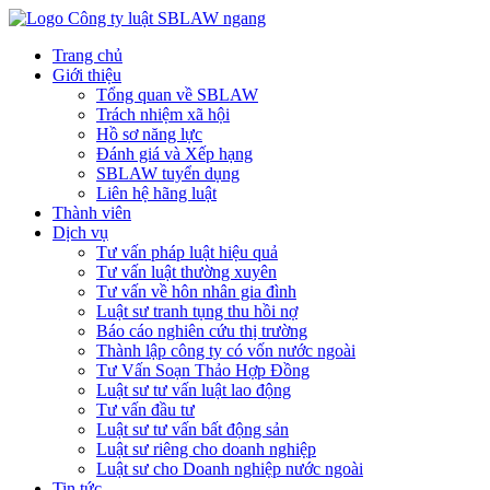
Trang chủ
Giới thiệu
Tổng quan về SBLAW
Trách nhiệm xã hội
Hồ sơ năng lực
Đánh giá và Xếp hạng
SBLAW tuyển dụng
Liên hệ hãng luật
Thành viên
Dịch vụ
Tư vấn pháp luật hiệu quả
Tư vấn luật thường xuyên
Tư vấn về hôn nhân gia đình
Luật sư tranh tụng thu hồi nợ
Báo cáo nghiên cứu thị trường
Thành lập công ty có vốn nước ngoài
Tư Vấn Soạn Thảo Hợp Đồng
Luật sư tư vấn luật lao động
Tư vấn đầu tư
Luật sư tư vấn bất động sản
Luật sư riêng cho doanh nghiệp
Luật sư cho Doanh nghiệp nước ngoài
Tin tức