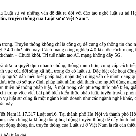
a Luật sư và những vấn đề đặt ra đối với đào tạo nghề luật sư tại 
tin, truyền thông của Luật sư ở Việt Nam”
.
quan trọng. Truyền thông không chỉ là công cụ để cung cấp thông tin ch
nghệ 4.0 như hiện nay. Cách mạng công nghiệp 4.0 là cuộc cách mạng t
ockchain – Chuỗi khối, Trí tuệ nhân tạo AI, mạng không dây 5G.
à đưa ra quyết định nhanh chóng, thông minh hơn; cung cấp cách tiếp 
nh vực của đời sống xã hội, trong đó có luật sư. Đặc biệt các hoạt độn
giúp người dân hiểu biết pháp luật, nhận diện đúng vấn đề mình đang 
dựa trên cơ sở quy định pháp luật nhằm giải thích cho người dùng mạ
 thiện hệ thống pháp luật, là một trong các phương thức phố biên, giá
o chí trong việc viết bài phổ biến kiến thức pháp luật, tuyên truyền p
dịch vụ luật sư cũng là một ngành kinh doanh như các ngành nghề khác, 
ật này.
iệt Nam là 17.317 Luật sư16. Tại thành phố Hà Nội và thành phố Hồ 
g tăm, nếu chúng ta không dùng hoạt động truyền thông để đẩy hình ảnh
t động thông tin, truyền thông của Luật sư ở Việt Nam là rất cần thiết