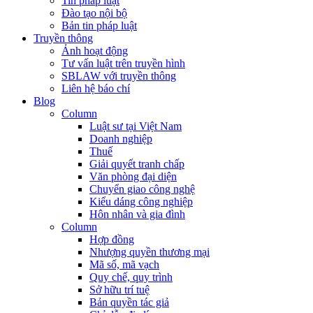
Tin pháp luật
Đào tạo nội bộ
Bản tin pháp luật
Truyền thông
Ảnh hoạt động
Tư vấn luật trên truyền hình
SBLAW với truyền thông
Liên hệ báo chí
Blog
Column
Luật sư tại Việt Nam
Doanh nghiệp
Thuế
Giải quyết tranh chấp
Văn phòng đại diện
Chuyển giao công nghệ
Kiểu dáng công nghiệp
Hôn nhân và gia đình
Column
Hợp đồng
Nhượng quyền thương mại
Mã số, mã vạch
Quy chế, quy trình
Sở hữu trí tuệ
Bản quyền tác giả