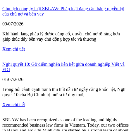
Chủ tịch công ty luật SBLAW: Pháp luật đang cân bằng quyền lợi
của chủ nợ và bên vay
09/07/2026
Khi hành lang pháp lý được củng cố, quyền chủ nợ rõ ràng hơn
giúp thúc đẩy bên vay chủ động hợp tác và thương
Xem chi tiết
Nghị quyết 10: Gỡ điểm nghẽn liên kết giữa doanh nghiệp Việt và
FDI
01/07/2026
Trong bối cảnh cạnh tranh thu hút đầu tư ngày càng khốc liệt, Nghị
quyết 10 của Bộ Chính trị mở ra tư duy mới,
Xem chi tiết
SBLAW has been recognized as one of the leading and highly
recommended business law firms in Vietnam. Today, our two offices
in Hanoi and Ho Chi Minh city are staffed by a strong team of about