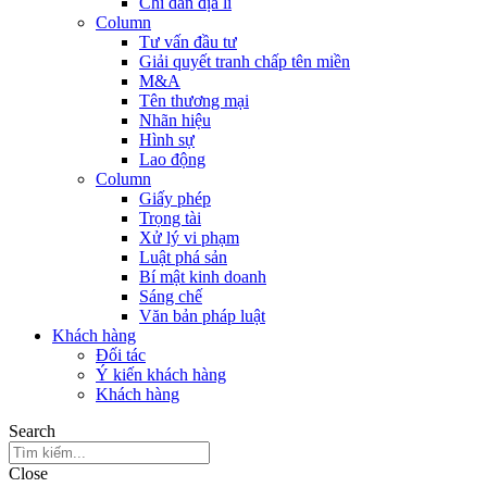
Chỉ dẫn địa lí
Column
Tư vấn đầu tư
Giải quyết tranh chấp tên miền
M&A
Tên thương mại
Nhãn hiệu
Hình sự
Lao động
Column
Giấy phép
Trọng tài
Xử lý vi phạm
Luật phá sản
Bí mật kinh doanh
Sáng chế
Văn bản pháp luật
Khách hàng
Đối tác
Ý kiến khách hàng
Khách hàng
Search
Close