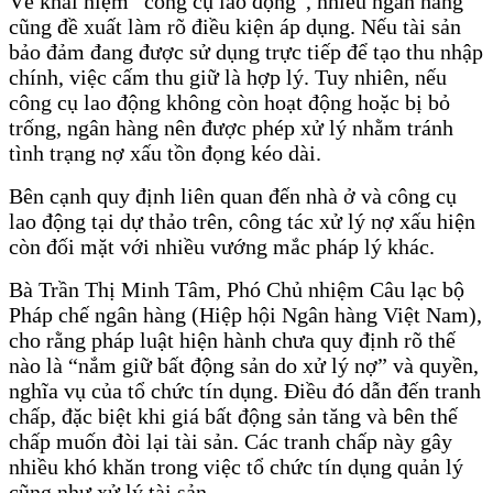
Về khái niệm “công cụ lao động”, nhiều ngân hàng
cũng đề xuất làm rõ điều kiện áp dụng. Nếu tài sản
bảo đảm đang được sử dụng trực tiếp để tạo thu nhập
chính, việc cấm thu giữ là hợp lý. Tuy nhiên, nếu
công cụ lao động không còn hoạt động hoặc bị bỏ
trống, ngân hàng nên được phép xử lý nhằm tránh
tình trạng nợ xấu tồn đọng kéo dài.
Bên cạnh quy định liên quan đến nhà ở và công cụ
lao động tại dự thảo trên, công tác xử lý nợ xấu hiện
còn đối mặt với nhiều vướng mắc pháp lý khác.
Bà Trần Thị Minh Tâm, Phó Chủ nhiệm Câu lạc bộ
Pháp chế ngân hàng (Hiệp hội Ngân hàng Việt Nam),
cho rằng pháp luật hiện hành chưa quy định rõ thế
nào là “nắm giữ bất động sản do xử lý nợ” và quyền,
nghĩa vụ của tổ chức tín dụng. Điều đó dẫn đến tranh
chấp, đặc biệt khi giá bất động sản tăng và bên thế
chấp muốn đòi lại tài sản. Các tranh chấp này gây
nhiều khó khăn trong việc tổ chức tín dụng quản lý
cũng như xử lý tài sản.