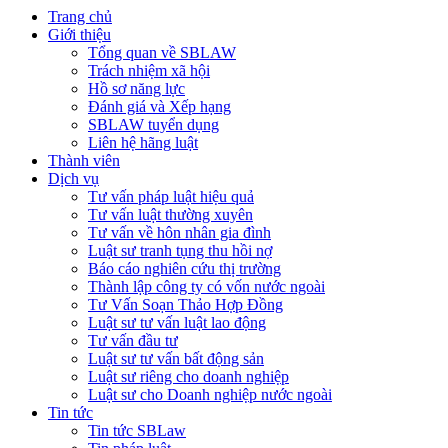
Trang chủ
Giới thiệu
Tổng quan về SBLAW
Trách nhiệm xã hội
Hồ sơ năng lực
Đánh giá và Xếp hạng
SBLAW tuyển dụng
Liên hệ hãng luật
Thành viên
Dịch vụ
Tư vấn pháp luật hiệu quả
Tư vấn luật thường xuyên
Tư vấn về hôn nhân gia đình
Luật sư tranh tụng thu hồi nợ
Báo cáo nghiên cứu thị trường
Thành lập công ty có vốn nước ngoài
Tư Vấn Soạn Thảo Hợp Đồng
Luật sư tư vấn luật lao động
Tư vấn đầu tư
Luật sư tư vấn bất động sản
Luật sư riêng cho doanh nghiệp
Luật sư cho Doanh nghiệp nước ngoài
Tin tức
Tin tức SBLaw