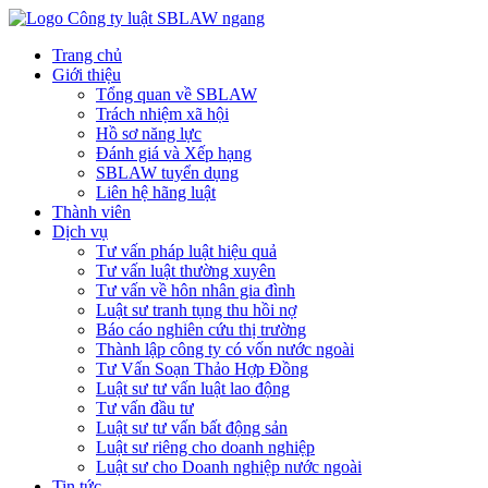
Trang chủ
Giới thiệu
Tổng quan về SBLAW
Trách nhiệm xã hội
Hồ sơ năng lực
Đánh giá và Xếp hạng
SBLAW tuyển dụng
Liên hệ hãng luật
Thành viên
Dịch vụ
Tư vấn pháp luật hiệu quả
Tư vấn luật thường xuyên
Tư vấn về hôn nhân gia đình
Luật sư tranh tụng thu hồi nợ
Báo cáo nghiên cứu thị trường
Thành lập công ty có vốn nước ngoài
Tư Vấn Soạn Thảo Hợp Đồng
Luật sư tư vấn luật lao động
Tư vấn đầu tư
Luật sư tư vấn bất động sản
Luật sư riêng cho doanh nghiệp
Luật sư cho Doanh nghiệp nước ngoài
Tin tức