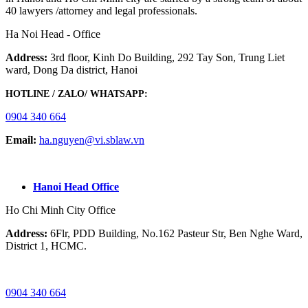
40 lawyers /attorney and legal professionals.
Ha Noi Head - Office
Address:
3rd floor, Kinh Do Building, 292 Tay Son, Trung Liet
ward, Dong Da district, Hanoi
HOTLINE / ZALO/ WHATSAPP:
0904 340 664
Email:
ha.nguyen@vi.sblaw.vn
GOOGLE MAP:
Hanoi Head Office
Ho Chi Minh City Office
Address:
6Flr, PDD Building, No.162 Pasteur Str, Ben Nghe Ward,
District 1, HCMC.
HOTLINE / ZALO/ WHATSAPP:
0904 340 664