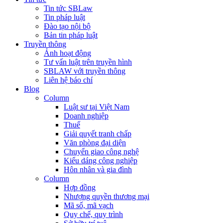
Tin tức SBLaw
Tin pháp luật
Đào tạo nội bộ
Bản tin pháp luật
Truyền thông
Ảnh hoạt động
Tư vấn luật trên truyền hình
SBLAW với truyền thông
Liên hệ báo chí
Blog
Column
Luật sư tại Việt Nam
Doanh nghiệp
Thuế
Giải quyết tranh chấp
Văn phòng đại diện
Chuyển giao công nghệ
Kiểu dáng công nghiệp
Hôn nhân và gia đình
Column
Hợp đồng
Nhượng quyền thương mại
Mã số, mã vạch
Quy chế, quy trình