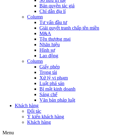
Sở hữu trí tuệ
Bản quyền tác giả
Chỉ dẫn địa lí
Column
Tư vấn đầu tư
Giải quyết tranh chấp tên miền
M&A
Tên thương mại
Nhãn hiệu
Hình sự
Lao động
Column
Giấy phép
Trọng tài
Xử lý vi phạm
Luật phá sản
Bí mật kinh doanh
Sáng chế
Văn bản pháp luật
Khách hàng
Đối tác
Ý kiến khách hàng
Khách hàng
Menu