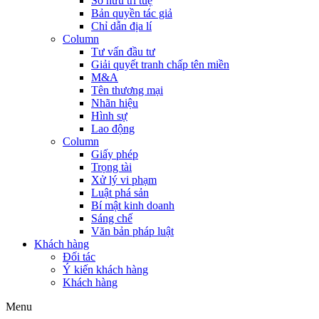
Sở hữu trí tuệ
Bản quyền tác giả
Chỉ dẫn địa lí
Column
Tư vấn đầu tư
Giải quyết tranh chấp tên miền
M&A
Tên thương mại
Nhãn hiệu
Hình sự
Lao động
Column
Giấy phép
Trọng tài
Xử lý vi phạm
Luật phá sản
Bí mật kinh doanh
Sáng chế
Văn bản pháp luật
Khách hàng
Đối tác
Ý kiến khách hàng
Khách hàng
Menu