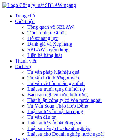
Trang chủ
Giới thiệu
Tổng quan về SBLAW
Trách nhiệm xã hội
Hồ sơ năng lực
Đánh giá và Xếp hạng
SBLAW tuyển dụng
Liên hệ hãng luật
Thành viên
Dịch vụ
Tư vấn pháp luật hiệu quả
Tư vấn luật thường xuyên
Tư vấn về hôn nhân gia đình
Luật sư tranh tụng thu hồi nợ
Báo cáo nghiên cứu thị trường
Thành lập công ty có vốn nước ngoài
Tư Vấn Soạn Thảo Hợp Đồng
Luật sư tư vấn luật lao động
Tư vấn đầu tư
Luật sư tư vấn bất động sản
Luật sư riêng cho doanh nghiệp
Luật sư cho Doanh nghiệp nước ngoài
Tin tức