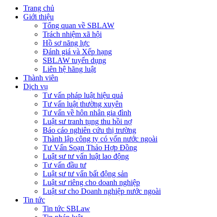
Trang chủ
Giới thiệu
Tổng quan về SBLAW
Trách nhiệm xã hội
Hồ sơ năng lực
Đánh giá và Xếp hạng
SBLAW tuyển dụng
Liên hệ hãng luật
Thành viên
Dịch vụ
Tư vấn pháp luật hiệu quả
Tư vấn luật thường xuyên
Tư vấn về hôn nhân gia đình
Luật sư tranh tụng thu hồi nợ
Báo cáo nghiên cứu thị trường
Thành lập công ty có vốn nước ngoài
Tư Vấn Soạn Thảo Hợp Đồng
Luật sư tư vấn luật lao động
Tư vấn đầu tư
Luật sư tư vấn bất động sản
Luật sư riêng cho doanh nghiệp
Luật sư cho Doanh nghiệp nước ngoài
Tin tức
Tin tức SBLaw