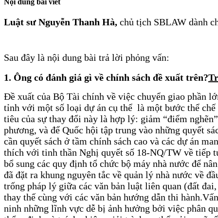
Nội dung bài viết
Luật sư Nguyễn Thanh Hà,
chủ tịch SBLAW dành cho t
Sau đây là nội dung bài trả lời phỏng vấn:
1. Ông có đánh giá gì về chính sách đề xuất trên?
Tr
Đề xuất của Bộ Tài chính về việc chuyển giao phần l
tỉnh với một số loại dự án cụ thể là một bước thể ch
tiêu của sự thay đổi này là hợp lý: giảm “điểm nghẽn” 
phương, và để Quốc hội tập trung vào những quyết sác
cần quyết sách ở tầm chính sách cao và các dự án man
thích với tinh thần Nghị quyết số 18-NQ/TW về tiếp t
bổ sung các quy định tổ chức bộ máy nhà nước để nân
đã đặt ra khung nguyên tắc về quản lý nhà nước về đ
trống pháp lý giữa các văn bản luật liên quan (đất đa
thay thế cùng với các văn bản hướng dẫn thi hành.
Vấn
ninh những lĩnh vực dễ bị ảnh hưởng bởi việc phân qu