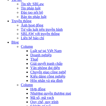
Tin tức SBLaw
Tin pháp luật
Đào tạo nội bộ
Bản tin pháp luật
Truyền thông
Ảnh hoạt động
Tư vấn luật trên truyền hình
SBLAW với truyền thông
Liên hệ báo chí
Blog
Column
Luật sư tại Việt Nam
Doanh nghiệp
Thuế
Giải quyết tranh chấp
Văn phòng đại diện
Chuyển giao công nghệ
Kiểu dáng công nghiệp
Hôn nhân và gia đình
Column
Hợp đồng
Nhượng quyền thương mại
Mã số, mã vạch
Quy chế, quy trình