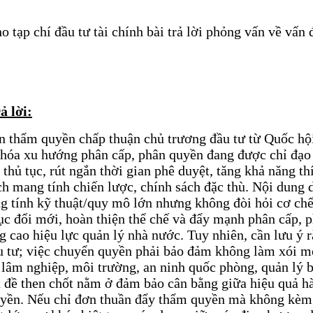
ạp chí đầu tư tài chính bài trả lời phỏng vấn về vấn đ
ả lời:
ớn thẩm quyền chấp thuận chủ trương đầu tư từ Quốc h
ế hóa xu hướng phân cấp, phân quyền đang được chỉ đạo
thủ tục, rút ngắn thời gian phê duyệt, tăng khả năng th
h mang tính chiến lược, chính sách đặc thù. Nội dung d
g tính kỹ thuật/quy mô lớn nhưng không đòi hỏi cơ chế
ục đổi mới, hoàn thiện thể chế và đẩy mạnh phân cấp, p
g cao hiệu lực quản lý nhà nước. Tuy nhiên, cần lưu ý
ầu tư; việc chuyển quyền phải bảo đảm không làm xói m
i, lâm nghiệp, môi trường, an ninh quốc phòng, quản lý 
 đề then chốt nằm ở đảm bảo cân bằng giữa hiệu quả hà
yền. Nếu chỉ đơn thuần đẩy thẩm quyền mà không kèm t