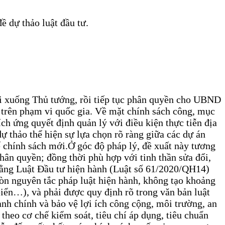
ề dự thảo luật đầu tư.
ội xuống Thủ tướng, rồi tiếp tục phân quyền cho UBND
 trên phạm vi quốc gia. Về mặt chính sách công, mục
ích ứng quyết định quản lý với điều kiện thực tiễn địa
ự thảo thể hiện sự lựa chọn rõ ràng giữa các dự án
 chính sách mới.
Ở góc độ pháp lý, đề xuất này tương
hân quyền; đồng thời phù hợp với tinh thần sửa đổi,
 rằng Luật Đầu tư hiện hành (Luật số 61/2020/QH14)
òn nguyên tắc pháp luật hiện hành, không tạo khoảng
biển…), và phải được quy định rõ trong văn bản luật
nh chính và bảo vệ lợi ích công cộng, môi trường, an
heo cơ chế kiểm soát, tiêu chí áp dụng, tiêu chuẩn