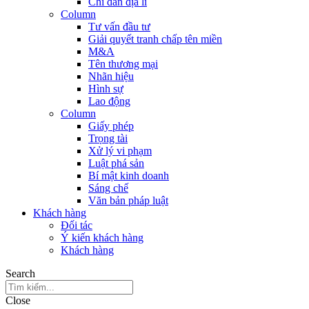
Chỉ dẫn địa lí
Column
Tư vấn đầu tư
Giải quyết tranh chấp tên miền
M&A
Tên thương mại
Nhãn hiệu
Hình sự
Lao động
Column
Giấy phép
Trọng tài
Xử lý vi phạm
Luật phá sản
Bí mật kinh doanh
Sáng chế
Văn bản pháp luật
Khách hàng
Đối tác
Ý kiến khách hàng
Khách hàng
Search
Close