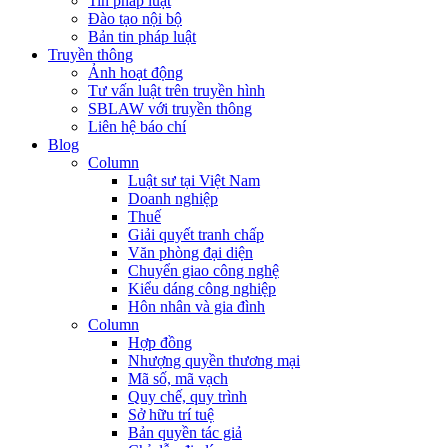
Tin pháp luật
Đào tạo nội bộ
Bản tin pháp luật
Truyền thông
Ảnh hoạt động
Tư vấn luật trên truyền hình
SBLAW với truyền thông
Liên hệ báo chí
Blog
Column
Luật sư tại Việt Nam
Doanh nghiệp
Thuế
Giải quyết tranh chấp
Văn phòng đại diện
Chuyển giao công nghệ
Kiểu dáng công nghiệp
Hôn nhân và gia đình
Column
Hợp đồng
Nhượng quyền thương mại
Mã số, mã vạch
Quy chế, quy trình
Sở hữu trí tuệ
Bản quyền tác giả