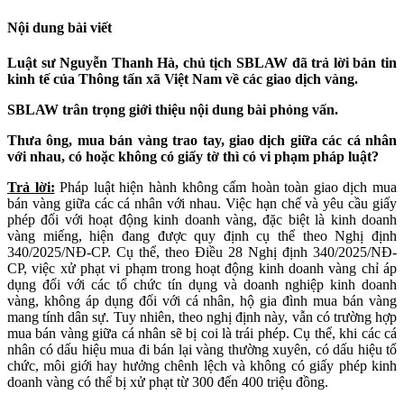
Nội dung bài viết
Luật sư Nguyễn Thanh Hà, chủ tịch SBLAW đã trả lời bản tin
kinh tế của Thông tấn xã Việt Nam về các giao dịch vàng.
SBLAW trân trọng giới thiệu nội dung bài phỏng vấn.
Thưa ông, mua bán vàng trao tay, giao dịch giữa các cá nhân
với nhau, có hoặc không có giấy tờ thì có vi phạm pháp luật?
Trả lời:
Pháp luật hiện hành không cấm hoàn toàn giao dịch mua
bán vàng giữa các cá nhân với nhau. Việc hạn chế và yêu cầu giấy
phép đối với hoạt động kinh doanh vàng, đặc biệt là kinh doanh
vàng miếng, hiện đang được quy định cụ thể theo Nghị định
340/2025/NĐ-CP. Cụ thể, theo Điều 28 Nghị định 340/2025/NĐ-
CP, việc xử phạt vi phạm trong hoạt động kinh doanh vàng chỉ áp
dụng đối với các tổ chức tín dụng và doanh nghiệp kinh doanh
vàng, không áp dụng đối với cá nhân, hộ gia đình mua bán vàng
mang tính dân sự. Tuy nhiên, theo nghị định này, vẫn có trường hợp
mua bán vàng giữa cá nhân sẽ bị coi là trái phép. Cụ thể, khi các cá
nhân có dấu hiệu mua đi bán lại vàng thường xuyên, có dấu hiệu tổ
chức, môi giới hay hưởng chênh lệch và không có giấy phép kinh
doanh vàng có thể bị xử phạt từ 300 đến 400 triệu đồng.