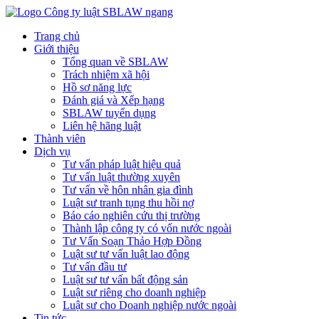
Trang chủ
Giới thiệu
Tổng quan về SBLAW
Trách nhiệm xã hội
Hồ sơ năng lực
Đánh giá và Xếp hạng
SBLAW tuyển dụng
Liên hệ hãng luật
Thành viên
Dịch vụ
Tư vấn pháp luật hiệu quả
Tư vấn luật thường xuyên
Tư vấn về hôn nhân gia đình
Luật sư tranh tụng thu hồi nợ
Báo cáo nghiên cứu thị trường
Thành lập công ty có vốn nước ngoài
Tư Vấn Soạn Thảo Hợp Đồng
Luật sư tư vấn luật lao động
Tư vấn đầu tư
Luật sư tư vấn bất động sản
Luật sư riêng cho doanh nghiệp
Luật sư cho Doanh nghiệp nước ngoài
Tin tức