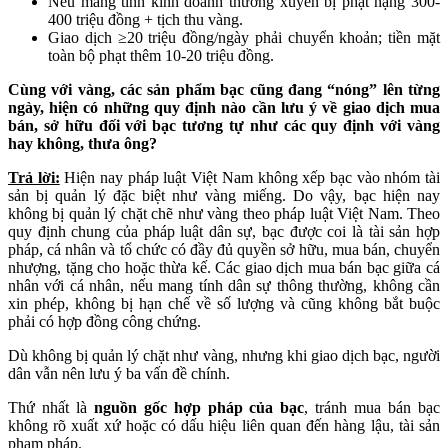
Nếu mang tính kinh doanh thường xuyên bị phạt nặng 300-
400 triệu đồng + tịch thu vàng.
Giao dịch ≥20 triệu đồng/ngày phải chuyển khoản; tiền mặt
toàn bộ phạt thêm 10-20 triệu đồng.
Cùng với vàng, các sản phẩm bạc cũng đang “nóng” lên từng
ngày, hiện có những quy định nào cần lưu ý về giao dịch mua
bán, sở hữu đối với bạc tương tự như các quy định với vàng
hay không, thưa ông?
Trả lời:
Hiện nay pháp luật Việt Nam không xếp bạc vào nhóm tài
sản bị quản lý đặc biệt như vàng miếng. Do vậy, bạc hiện nay
không bị quản lý chặt chẽ như vàng theo pháp luật Việt Nam. Theo
quy định chung của pháp luật dân sự, bạc được coi là tài sản hợp
pháp, cá nhân và tổ chức có đầy đủ quyền sở hữu, mua bán, chuyển
nhượng, tặng cho hoặc thừa kế. Các giao dịch mua bán bạc giữa cá
nhân với cá nhân, nếu mang tính dân sự thông thường, không cần
xin phép, không bị hạn chế về số lượng và cũng không bắt buộc
phải có hợp đồng công chứng.
Dù không bị quản lý chặt như vàng, nhưng khi giao dịch bạc, người
dân vẫn nên lưu ý ba vấn đề chính.
Thứ nhất là
nguồn gốc hợp pháp của bạc
, tránh mua bán bạc
không rõ xuất xứ hoặc có dấu hiệu liên quan đến hàng lậu, tài sản
phạm pháp.