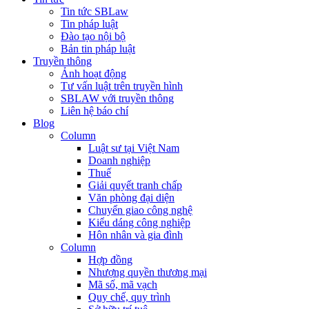
Tin tức SBLaw
Tin pháp luật
Đào tạo nội bộ
Bản tin pháp luật
Truyền thông
Ảnh hoạt động
Tư vấn luật trên truyền hình
SBLAW với truyền thông
Liên hệ báo chí
Blog
Column
Luật sư tại Việt Nam
Doanh nghiệp
Thuế
Giải quyết tranh chấp
Văn phòng đại diện
Chuyển giao công nghệ
Kiểu dáng công nghiệp
Hôn nhân và gia đình
Column
Hợp đồng
Nhượng quyền thương mại
Mã số, mã vạch
Quy chế, quy trình