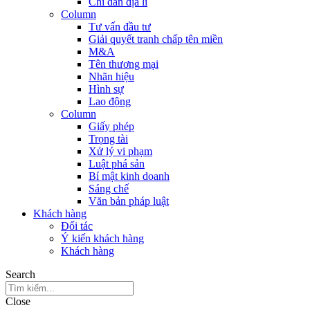
Chỉ dẫn địa lí
Column
Tư vấn đầu tư
Giải quyết tranh chấp tên miền
M&A
Tên thương mại
Nhãn hiệu
Hình sự
Lao động
Column
Giấy phép
Trọng tài
Xử lý vi phạm
Luật phá sản
Bí mật kinh doanh
Sáng chế
Văn bản pháp luật
Khách hàng
Đối tác
Ý kiến khách hàng
Khách hàng
Search
Close