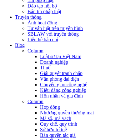
Tin pháp luật
Đào tạo nội bộ
Bản tin pháp luật
Truyền thông
Ảnh hoạt động
Tư vấn luật trên truyền hình
SBLAW với truyền thông
Liên hệ báo chí
Blog
Column
Luật sư tại Việt Nam
Doanh nghiệp
Thuế
Giải quyết tranh chấp
Văn phòng đại diện
Chuyển giao công nghệ
Kiểu dáng công nghiệp
Hôn nhân và gia đình
Column
Hợp đồng
Nhượng quyền thương mại
Mã số, mã vạch
Quy chế, quy trình
Sở hữu trí tuệ
Bản quyền tác giả