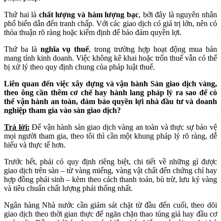
Thứ hai là
chất lượng và hàm lượng bạc
, bởi đây là nguyên nhân
phổ biến dẫn đến tranh chấp. Với các giao dịch có giá trị lớn, nên có
thỏa thuận rõ ràng hoặc kiểm định để bảo đảm quyền lợi.
Thứ ba là
nghĩa vụ thuế
, trong trường hợp hoạt động mua bán
mang tính kinh doanh. Việc không kê khai hoặc trốn thuế vẫn có thể
bị xử lý theo quy định chung của pháp luật thuế.
Liên quan đến việc xây dựng và vận hành Sàn giao dịch vàng,
theo ông cần thêm cơ chế hay hành lang pháp lý ra sao để có
thể vận hành an toàn, đảm bảo quyền lợi nhà đầu tư và doanh
nghiệp tham gia vào sàn giao dịch?
Trả lời:
Để vận hành sàn giao dịch vàng an toàn và thực sự bảo vệ
mọi người tham gia, theo tôi thì cần một khung pháp lý rõ ràng, dễ
hiểu và thực tế hơn.
Trước hết, phải có quy định riêng biệt, chi tiết về những gì được
giao dịch trên sàn – từ vàng miếng, vàng vật chất đến chứng chỉ hay
hợp đồng phái sinh – kèm theo cách thanh toán, bù trừ, lưu ký vàng
và tiêu chuẩn chất lượng phải thống nhất.
Ngân hàng Nhà nước cần giám sát chặt từ đầu đến cuối, theo dõi
giao dịch theo thời gian thực để ngăn chặn thao túng giá hay đầu cơ