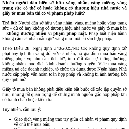
Nhiều người dân hiện sở hữu vàng nhẫn, vàng miếng, vàng
trang sức có thể có hoặc không có thương hiệu nhà nước và
giấy tờ mua bán thì có vi phạm pháp luật?
Trả lời:
Người dân sở hữu vàng nhẫn, vàng miếng hoặc vàng trang
sức – dù có hay không có thương hiệu nhà nước và giấy tờ mua bán
–
không đương nhiên vi phạm pháp luật
. Pháp luật hiện hành
không cấm cá nhân nắm giữ vàng như một tài sản hợp pháp.
Theo Điều 28, Nghị định 340/2025/NĐ-CP, không quy định xử
phạt hay tịch thu vàng đối với cá nhân, hộ gia đình mua bán vàng
miếng phục vụ nhu cầu tích trữ, trao đổi dân sự thông thường,
không nhằm mục đích kinh doanh thường xuyên. Việc mua vàng
miếng tại các doanh nghiệp, tổ chức tín dụng được Ngân hàng Nhà
nước cấp phép vẫn hoàn toàn hợp pháp và không bị ảnh hưởng bởi
quy định mới.
Giấy tờ mua bán không phải điều kiện bắt buộc để xác lập quyền sở
hữu, nhưng rất quan trọng để chứng minh nguồn gốc hợp pháp khi
có tranh chấp hoặc kiểm tra.
Tuy nhiên, cần lưu ý:
Giao dịch vàng miếng trao tay giữa cá nhân vi phạm quy định
về chủ thể mua bán;