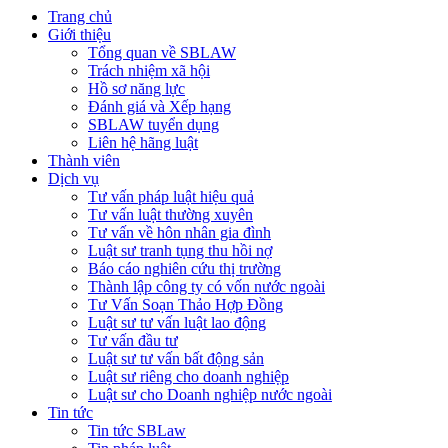
Trang chủ
Giới thiệu
Tổng quan về SBLAW
Trách nhiệm xã hội
Hồ sơ năng lực
Đánh giá và Xếp hạng
SBLAW tuyển dụng
Liên hệ hãng luật
Thành viên
Dịch vụ
Tư vấn pháp luật hiệu quả
Tư vấn luật thường xuyên
Tư vấn về hôn nhân gia đình
Luật sư tranh tụng thu hồi nợ
Báo cáo nghiên cứu thị trường
Thành lập công ty có vốn nước ngoài
Tư Vấn Soạn Thảo Hợp Đồng
Luật sư tư vấn luật lao động
Tư vấn đầu tư
Luật sư tư vấn bất động sản
Luật sư riêng cho doanh nghiệp
Luật sư cho Doanh nghiệp nước ngoài
Tin tức
Tin tức SBLaw