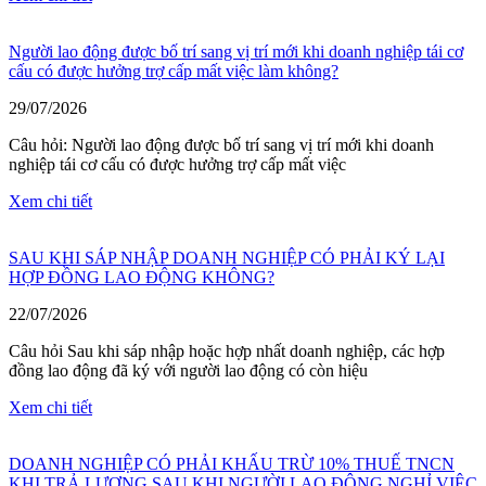
Người lao động được bố trí sang vị trí mới khi doanh nghiệp tái cơ
cấu có được hưởng trợ cấp mất việc làm không?
29/07/2026
Câu hỏi: Người lao động được bố trí sang vị trí mới khi doanh
nghiệp tái cơ cấu có được hưởng trợ cấp mất việc
Xem chi tiết
SAU KHI SÁP NHẬP DOANH NGHIỆP CÓ PHẢI KÝ LẠI
HỢP ĐỒNG LAO ĐỘNG KHÔNG?
22/07/2026
Câu hỏi Sau khi sáp nhập hoặc hợp nhất doanh nghiệp, các hợp
đồng lao động đã ký với người lao động có còn hiệu
Xem chi tiết
DOANH NGHIỆP CÓ PHẢI KHẤU TRỪ 10% THUẾ TNCN
KHI TRẢ LƯƠNG SAU KHI NGƯỜI LAO ĐỘNG NGHỈ VIỆC