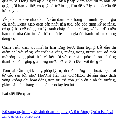
quá mức. Đồng thời áp dụng các biện pháp kiểm soát rủi ro như ký
quỹ, giới hạn vị thế, có quỹ bù trừ trung tâm để xử lý khi có vấn đề
lớn xảy ra.
Về phần bảo vệ nhà đầu tư, cần đảm bảo thông tin minh bạch – giá
cả, khối lượng giao dịch cập nhật liên tục, báo cáo định kỳ rõ ràng,
có quỹ bảo vệ riêng, xử lý tranh chấp nhanh chóng, và ban đầu nên
hạn chế nhà đầu tư cá nhân nhỏ lẻ tham gia để tránh rủi ro không
đáng có.
Cách triển khai tốt nhất là làm từng bước thận trọng: bắt đầu thí
điểm chỉ với vàng vật chất và vàng miếng trong nước, sau đó mới
mở rộng sang phái sinh và kết nối với các sàn quốc tế lớn để tăng
thanh khoản, giúp giá trong nước bớt chênh lệch với thế giới.
Tóm lại, cần một khung pháp lý mạnh mẽ nhưng linh hoạt, học hỏi
từ các sàn lớn như Thượng Hải hay COMEX, để sàn giao dịch
vàng không chỉ hoạt động trơn tru mà còn giúp ổn định thị trường,
giảm hẳn tình trạng mua bán trao tay lén lút.
Bài viết liên quan
Bổ sung ngành nghề kinh doanh dịch vụ Vũ trường (Quán Bar) và
xin cấp Giấy phép con