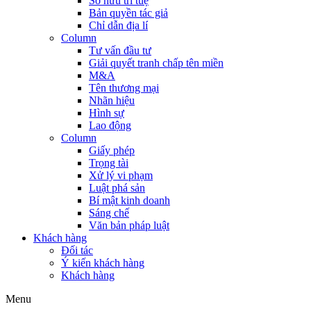
Sở hữu trí tuệ
Bản quyền tác giả
Chỉ dẫn địa lí
Column
Tư vấn đầu tư
Giải quyết tranh chấp tên miền
M&A
Tên thương mại
Nhãn hiệu
Hình sự
Lao động
Column
Giấy phép
Trọng tài
Xử lý vi phạm
Luật phá sản
Bí mật kinh doanh
Sáng chế
Văn bản pháp luật
Khách hàng
Đối tác
Ý kiến khách hàng
Khách hàng
Menu