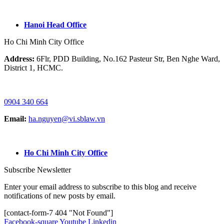
GOOGLE MAP:
Hanoi Head Office
Ho Chi Minh City Office
Address:
6Flr, PDD Building, No.162 Pasteur Str, Ben Nghe Ward,
District 1, HCMC.
HOTLINE / ZALO/ WHATSAPP:
0904 340 664
Email:
ha.nguyen@vi.sblaw.vn
GOOGLE MAP:
Ho Chi Minh City Office
Subscribe Newsletter
Enter your email address to subscribe to this blog and receive
notifications of new posts by email.
[contact-form-7 404 "Not Found"]
Facebook-square
Youtube
Linkedin