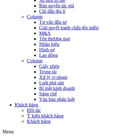
Sở hữu trí tuệ
Bản quyền tác giả
Chỉ dẫn địa lí
Column
Tư vấn đầu tư
Giải quyết tranh chấp tên miền
M&A
Tên thương mại
Nhãn hiệu
Hình sự
Lao động
Column
Giấy phép
Trọng tài
Xử lý vi phạm
Luật phá sản
Bí mật kinh doanh
Sáng chế
Văn bản pháp luật
Khách hàng
Đối tác
Ý kiến khách hàng
Khách hàng
Menu