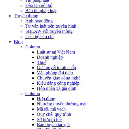
Tin pháp luật
Đào tạo nội bộ
Bản tin pháp luật
Truyền thông
Ảnh hoạt động
Tư vấn luật trên truyền hình
SBLAW với truyền thông
Liên hệ báo chí
Blog
Column
Luật sư tại Việt Nam
Doanh nghiệp
Thuế
Giải quyết tranh chấp
Văn phòng đại diện
Chuyển giao công nghệ
Kiểu dáng công nghiệp
Hôn nhân và gia đình
Column
Hợp đồng
Nhượng quyền thương mại
Mã số, mã vạch
Quy chế, quy trình
Sở hữu trí tuệ
Bản quyền tác giả