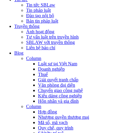
Tin tức SBLaw
Tin pháp luật
Đào tạo nội bộ
Bản tin pháp luật
Truyền thông
Ảnh hoạt động
Tư vấn luật trên truyền hình
SBLAW với truyền thông
Liên hệ báo chí
Blog
Column
Luật sư tại Việt Nam
Doanh nghiệp
Thuế
Giải quyết tranh chấp
Văn phòng đại diện
Chuyển giao công nghệ
Kiểu dáng công nghiệp
Hôn nhân và gia đình
Column
Hợp đồng
Nhượng quyền thương mại
Mã số, mã vạch
Quy chế, quy trình