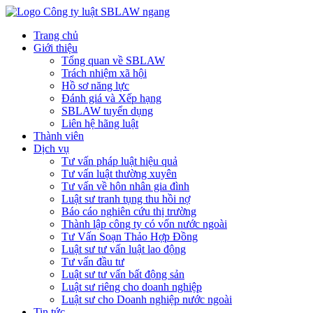
Trang chủ
Giới thiệu
Tổng quan về SBLAW
Trách nhiệm xã hội
Hồ sơ năng lực
Đánh giá và Xếp hạng
SBLAW tuyển dụng
Liên hệ hãng luật
Thành viên
Dịch vụ
Tư vấn pháp luật hiệu quả
Tư vấn luật thường xuyên
Tư vấn về hôn nhân gia đình
Luật sư tranh tụng thu hồi nợ
Báo cáo nghiên cứu thị trường
Thành lập công ty có vốn nước ngoài
Tư Vấn Soạn Thảo Hợp Đồng
Luật sư tư vấn luật lao động
Tư vấn đầu tư
Luật sư tư vấn bất động sản
Luật sư riêng cho doanh nghiệp
Luật sư cho Doanh nghiệp nước ngoài
Tin tức