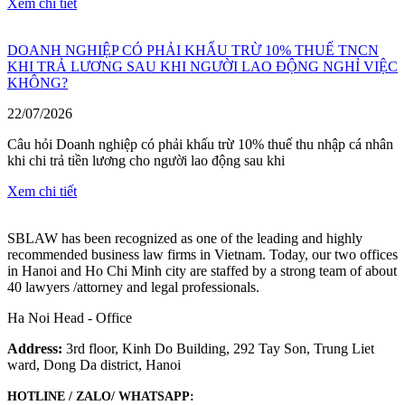
Xem chi tiết
DOANH NGHIỆP CÓ PHẢI KHẤU TRỪ 10% THUẾ TNCN
KHI TRẢ LƯƠNG SAU KHI NGƯỜI LAO ĐỘNG NGHỈ VIỆC
KHÔNG?
22/07/2026
Câu hỏi Doanh nghiệp có phải khấu trừ 10% thuế thu nhập cá nhân
khi chi trả tiền lương cho người lao động sau khi
Xem chi tiết
SBLAW has been recognized as one of the leading and highly
recommended business law firms in Vietnam. Today, our two offices
in Hanoi and Ho Chi Minh city are staffed by a strong team of about
40 lawyers /attorney and legal professionals.
Ha Noi Head - Office
Address:
3rd floor, Kinh Do Building, 292 Tay Son, Trung Liet
ward, Dong Da district, Hanoi
HOTLINE / ZALO/ WHATSAPP: