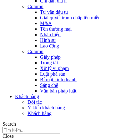
Chỉ dẫn địa lí
Column
Tư vấn đầu tư
Giải quyết tranh chấp tên miền
M&A
Tên thương mại
Nhãn hiệu
Hình sự
Lao động
Column
Giấy phép
Trọng tài
Xử lý vi phạm
Luật phá sản
Bí mật kinh doanh
Sáng chế
Văn bản pháp luật
Khách hàng
Đối tác
Ý kiến khách hàng
Khách hàng
Search
Close