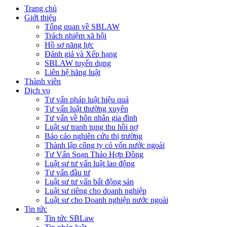
Trang chủ
Giới thiệu
Tổng quan về SBLAW
Trách nhiệm xã hội
Hồ sơ năng lực
Đánh giá và Xếp hạng
SBLAW tuyển dụng
Liên hệ hãng luật
Thành viên
Dịch vụ
Tư vấn pháp luật hiệu quả
Tư vấn luật thường xuyên
Tư vấn về hôn nhân gia đình
Luật sư tranh tụng thu hồi nợ
Báo cáo nghiên cứu thị trường
Thành lập công ty có vốn nước ngoài
Tư Vấn Soạn Thảo Hợp Đồng
Luật sư tư vấn luật lao động
Tư vấn đầu tư
Luật sư tư vấn bất động sản
Luật sư riêng cho doanh nghiệp
Luật sư cho Doanh nghiệp nước ngoài
Tin tức
Tin tức SBLaw