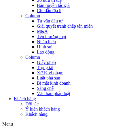
Sở hữu trí tuệ
Bản quyền tác giả
Chỉ dẫn địa lí
Column
Tư vấn đầu tư
Giải quyết tranh chấp tên miền
M&A
Tên thương mại
Nhãn hiệu
Hình sự
Lao động
Column
Giấy phép
Trọng tài
Xử lý vi phạm
Luật phá sản
Bí mật kinh doanh
Sáng chế
Văn bản pháp luật
Khách hàng
Đối tác
Ý kiến khách hàng
Khách hàng
Menu