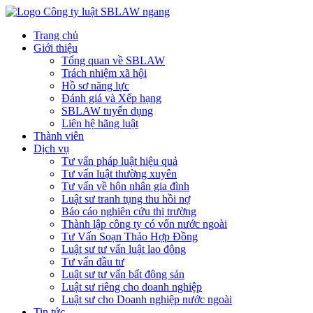
Trang chủ
Giới thiệu
Tổng quan về SBLAW
Trách nhiệm xã hội
Hồ sơ năng lực
Đánh giá và Xếp hạng
SBLAW tuyển dụng
Liên hệ hãng luật
Thành viên
Dịch vụ
Tư vấn pháp luật hiệu quả
Tư vấn luật thường xuyên
Tư vấn về hôn nhân gia đình
Luật sư tranh tụng thu hồi nợ
Báo cáo nghiên cứu thị trường
Thành lập công ty có vốn nước ngoài
Tư Vấn Soạn Thảo Hợp Đồng
Luật sư tư vấn luật lao động
Tư vấn đầu tư
Luật sư tư vấn bất động sản
Luật sư riêng cho doanh nghiệp
Luật sư cho Doanh nghiệp nước ngoài
Tin tức