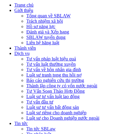
Trang chủ
Giới thiệu
Tổng quan về SBLAW
Trách nhiệm xã hội
Hồ sơ năng lực
Đánh giá và Xếp hạng
SBLAW tuyển dụng
Liên hệ hãng luật
Thành viên
Dịch vụ
Tư vấn pháp luật hiệu quả
Tư vấn luật thường xuyên
Tư vấn về hôn nhân gia đình
Luật sư tranh tụng thu hồi nợ
Báo cáo nghiên cứu thị trường
Thành lập công ty có vốn nước ngoài
Tư Vấn Soạn Thảo Hợp Đồng
Luật sư tư vấn luật lao động
Tư vấn đầu tư
Luật sư tư vấn bất động sản
Luật sư riêng cho doanh nghiệp
Luật sư cho Doanh nghiệp nước ngoài
Tin tức
Tin tức SBLaw