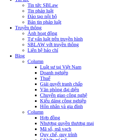
Tin tức SBLaw
Tin pháp luật
Đào tạo nội bộ
Bản tin pháp luật
Truyền thông
Ảnh hoạt động
Tư vấn luật trên truyền hình
SBLAW với truyền thông
Liên hệ báo chí
Blog
Column
Luật sư tại Việt Nam
Doanh nghiệp
Thuế
Giải quyết tranh chấp
Văn phòng đại diện
Chuyển giao công nghệ
Kiểu dáng công nghiệp
Hôn nhân và gia đình
Column
Hợp đồng
Nhượng quyền thương mại
Mã số, mã vạch
Quy chế, quy trình