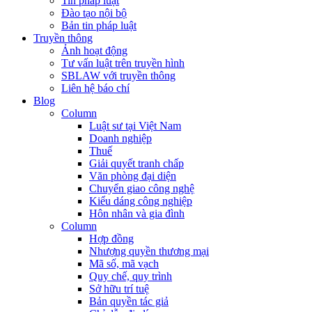
Tin pháp luật
Đào tạo nội bộ
Bản tin pháp luật
Truyền thông
Ảnh hoạt động
Tư vấn luật trên truyền hình
SBLAW với truyền thông
Liên hệ báo chí
Blog
Column
Luật sư tại Việt Nam
Doanh nghiệp
Thuế
Giải quyết tranh chấp
Văn phòng đại diện
Chuyển giao công nghệ
Kiểu dáng công nghiệp
Hôn nhân và gia đình
Column
Hợp đồng
Nhượng quyền thương mại
Mã số, mã vạch
Quy chế, quy trình
Sở hữu trí tuệ
Bản quyền tác giả