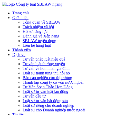
Trang chủ
Giới thiệu
Tổng quan về SBLAW
Trách nhiệm xã hội
Hồ sơ năng lực
Đánh giá và Xếp hạng
SBLAW tuyển dụng
Liên hệ hãng luật
Thành viên
Dịch vụ
Tư vấn pháp luật hiệu quả
Tư vấn luật thường xuyên
Tư vấn về hôn nhân gia đình
Luật sư tranh tụng thu hồi nợ
Báo cáo nghiên cứu thị trường
Thành lập công ty có vốn nước ngoài
Tư Vấn Soạn Thảo Hợp Đồng
Luật sư tư vấn luật lao động
Tư vấn đầu tư
Luật sư tư vấn bất động sản
Luật sư riêng cho doanh nghiệp
Luật sư cho Doanh nghiệp nước ngoài
Tin tức