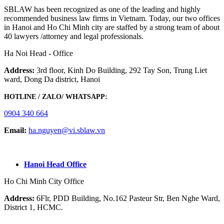
SBLAW has been recognized as one of the leading and highly
recommended business law firms in Vietnam. Today, our two offices
in Hanoi and Ho Chi Minh city are staffed by a strong team of about
40 lawyers /attorney and legal professionals.
Ha Noi Head - Office
Address:
3rd floor, Kinh Do Building, 292 Tay Son, Trung Liet
ward, Dong Da district, Hanoi
HOTLINE / ZALO/ WHATSAPP:
0904 340 664
Email:
ha.nguyen@vi.sblaw.vn
GOOGLE MAP:
Hanoi Head Office
Ho Chi Minh City Office
Address:
6Flr, PDD Building, No.162 Pasteur Str, Ben Nghe Ward,
District 1, HCMC.