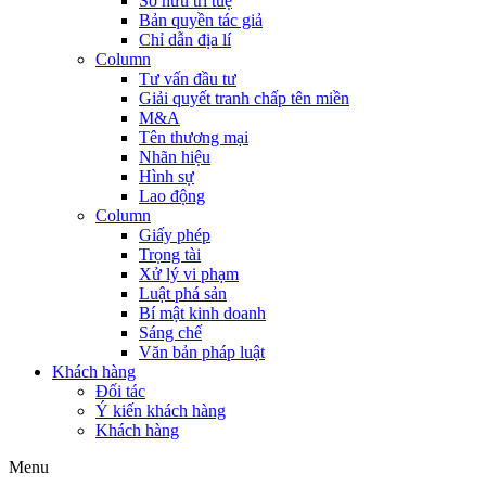
Sở hữu trí tuệ
Bản quyền tác giả
Chỉ dẫn địa lí
Column
Tư vấn đầu tư
Giải quyết tranh chấp tên miền
M&A
Tên thương mại
Nhãn hiệu
Hình sự
Lao động
Column
Giấy phép
Trọng tài
Xử lý vi phạm
Luật phá sản
Bí mật kinh doanh
Sáng chế
Văn bản pháp luật
Khách hàng
Đối tác
Ý kiến khách hàng
Khách hàng
Menu