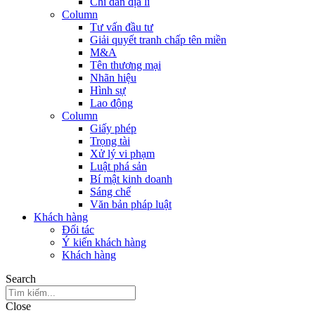
Chỉ dẫn địa lí
Column
Tư vấn đầu tư
Giải quyết tranh chấp tên miền
M&A
Tên thương mại
Nhãn hiệu
Hình sự
Lao động
Column
Giấy phép
Trọng tài
Xử lý vi phạm
Luật phá sản
Bí mật kinh doanh
Sáng chế
Văn bản pháp luật
Khách hàng
Đối tác
Ý kiến khách hàng
Khách hàng
Search
Close