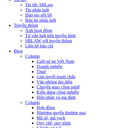
Tin tức SBLaw
Tin pháp luật
Đào tạo nội bộ
Bản tin pháp luật
Truyền thông
Ảnh hoạt động
Tư vấn luật trên truyền hình
SBLAW với truyền thông
Liên hệ báo chí
Blog
Column
Luật sư tại Việt Nam
Doanh nghiệp
Thuế
Giải quyết tranh chấp
Văn phòng đại diện
Chuyển giao công nghệ
Kiểu dáng công nghiệp
Hôn nhân và gia đình
Column
Hợp đồng
Nhượng quyền thương mại
Mã số, mã vạch
Quy chế, quy trình