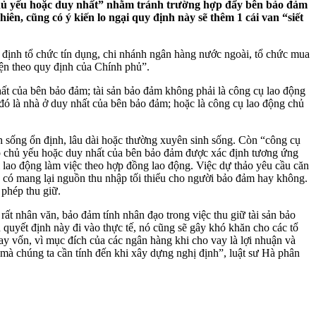
 chủ yếu hoặc duy nhất” nhằm tránh trường hợp đẩy bên bảo đảm
n, cũng có ý kiến lo ngại quy định này sẽ thêm 1 cái van “siết
 định tổ chức tín dụng, chi nhánh ngân hàng nước ngoài, tổ chức mua
iện theo quy định của Chính phủ”.
hất của bên bảo đảm; tài sản bảo đảm không phải là công cụ lao động
đó là nhà ở duy nhất của bên bảo đảm; hoặc là công cụ lao động chủ
h sống ổn định, lâu dài hoặc thường xuyên sinh sống. Còn “công cụ
ập chủ yếu hoặc duy nhất của bên bảo đảm được xác định tương ứng
i lao động làm việc theo hợp đồng lao động. Việc dự thảo yêu cầu căn
g có mang lại nguồn thu nhập tối thiểu cho người bảo đảm hay không.
 phép thu giữ.
ất nhân văn, bảo đảm tính nhân đạo trong việc thu giữ tài sản bảo
quyết định này đi vào thực tế, nó cũng sẽ gây khó khăn cho các tổ
vay vốn, vì mục đích của các ngân hàng khi cho vay là lợi nhuận và
 mà chúng ta cần tính đến khi xây dựng nghị định”, luật sư Hà phân