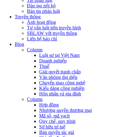
Tin pháp luật
Đào tạo nội bộ
Bản tin pháp luật
Truyền thông
Ảnh hoạt động
Tư vấn luật trên truyền hình
SBLAW với truyền thông
Liên hệ báo chí
Blog
Column
Luật sư tại Việt Nam
Doanh nghiệp
Thuế
Giải quyết tranh chấp
Văn phòng đại diện
Chuyển giao công nghệ
Kiểu dáng công nghiệp
Hôn nhân và gia đình
Column
Hợp đồng
Nhượng quyền thương mại
Mã số, mã vạch
Quy chế, quy trình
Sở hữu trí tuệ
Bản quyền tác giả