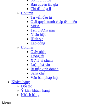
Sở hữu trí tuệ
Bản quyền tác giả
Chỉ dẫn địa lí
Column
Tư vấn đầu tư
Giải quyết tranh chấp tên miền
M&A
Tên thương mại
Nhãn hiệu
Hình sự
Lao động
Column
Giấy phép
Trọng tài
Xử lý vi phạm
Luật phá sản
Bí mật kinh doanh
Sáng chế
Văn bản pháp luật
Khách hàng
Đối tác
Ý kiến khách hàng
Khách hàng
Menu