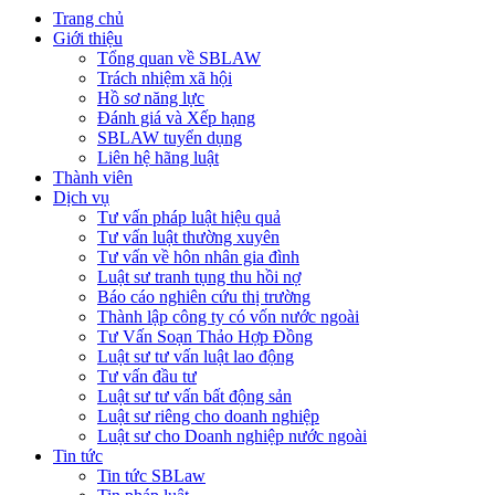
Trang chủ
Giới thiệu
Tổng quan về SBLAW
Trách nhiệm xã hội
Hồ sơ năng lực
Đánh giá và Xếp hạng
SBLAW tuyển dụng
Liên hệ hãng luật
Thành viên
Dịch vụ
Tư vấn pháp luật hiệu quả
Tư vấn luật thường xuyên
Tư vấn về hôn nhân gia đình
Luật sư tranh tụng thu hồi nợ
Báo cáo nghiên cứu thị trường
Thành lập công ty có vốn nước ngoài
Tư Vấn Soạn Thảo Hợp Đồng
Luật sư tư vấn luật lao động
Tư vấn đầu tư
Luật sư tư vấn bất động sản
Luật sư riêng cho doanh nghiệp
Luật sư cho Doanh nghiệp nước ngoài
Tin tức
Tin tức SBLaw