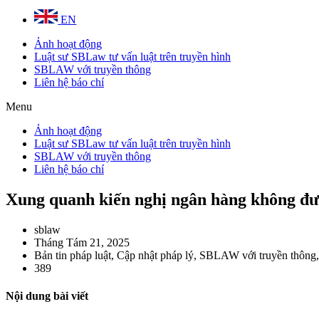
EN
Ảnh hoạt động
Luật sư SBLaw tư vấn luật trên truyền hình
SBLAW với truyền thông
Liên hệ báo chí
Menu
Ảnh hoạt động
Luật sư SBLaw tư vấn luật trên truyền hình
SBLAW với truyền thông
Liên hệ báo chí
Xung quanh kiến nghị ngân hàng không đượ
sblaw
Tháng Tám 21, 2025
Bản tin pháp luật
,
Cập nhật pháp lý
,
SBLAW với truyền thông
389
Nội dung bài viết