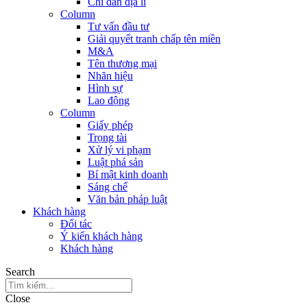
Chỉ dẫn địa lí
Column
Tư vấn đầu tư
Giải quyết tranh chấp tên miền
M&A
Tên thương mại
Nhãn hiệu
Hình sự
Lao động
Column
Giấy phép
Trọng tài
Xử lý vi phạm
Luật phá sản
Bí mật kinh doanh
Sáng chế
Văn bản pháp luật
Khách hàng
Đối tác
Ý kiến khách hàng
Khách hàng
Search
Close