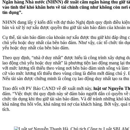
Ngân hàng Nhà nước (NHNN) đề xuất cấm ngân hàng thu giữ tài 
vào tình thế khó khăn hơn về tài chính cũng như không còn nơi ở
tín dụng”.
NHNN đang lấy ý kiến đối với dự thảo Nghị định quy định điều kiện 
bán và xử lý nợ xấu được quyền thu giữ tài sản bảo đảm của khoản nợ
Cụ thể, tài sản bảo đảm của khoản nợ xấu được thu giữ khi đáp ứng c
chủ yếu hoặc duy nhất của bên bảo đảm. Như vậy, các tổ chức tín dụ
yếu hoặc duy nhất của bên bảo đảm.
Theo quy định, “nhà ở duy nhất” được hiểu là công trình xây dựng d
lao động chủ yếu hoặc duy nhất” là phương tiện lao động mang lại 
với mức lương tối thiểu theo vùng nơi bên bảo đảm sinh sống và làm 
cứ vào mức lương tối thiểu theo vùng cũng là điểm mới đáng chú ý. 
Nếu tài sản được chứng minh là công cụ lao động duy nhất tạo ra thu 
Trao đổi với PV Báo CAND về đề xuất mới này,
luật sư Nguyễn T
đảm. “Việc thực thi quy định này sẽ đảm bảo người dân có quyền về 
chức tín dụng khi thu giữ tài sản bảo đảm. Và để tránh những khó khă
khả năng thu hồi vốn, khả năng trả nợ của khách hàng. Bởi vậy, quá 
tích.