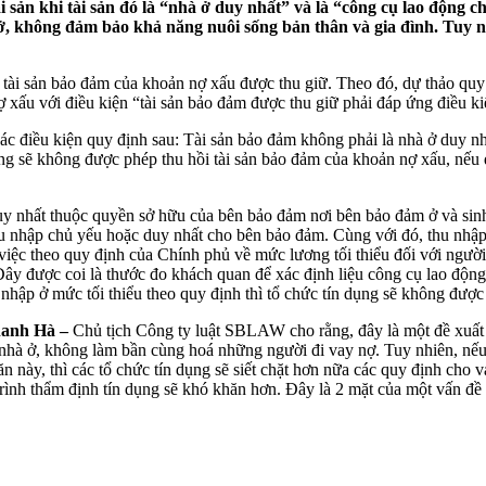
sản khi tài sản đó là “nhà ở duy nhất” và là “công cụ lao động
, không đảm bảo khả năng nuôi sống bản thân và gia đình. Tuy nhiê
tài sản bảo đảm của khoản nợ xấu được thu giữ. Theo đó, dự thảo quy
 xấu với điều kiện “tài sản bảo đảm được thu giữ phải đáp ứng điều k
ác điều kiện quy định sau: Tài sản bảo đảm không phải là nhà ở duy n
ng sẽ không được phép thu hồi tài sản bảo đảm của khoản nợ xấu, nếu 
uy nhất thuộc quyền sở hữu của bên bảo đảm nơi bên bảo đảm ở và sin
thu nhập chủ yếu hoặc duy nhất cho bên bảo đảm. Cùng với đó, thu nh
việc theo quy định của Chính phủ về mức lương tối thiểu đối với ngườ
Đây được coi là thước đo khách quan để xác định liệu công cụ lao độn
nhập ở mức tối thiểu theo quy định thì tổ chức tín dụng sẽ không được
hanh Hà –
Chủ tịch Công ty luật SBLAW cho rằng, đây là một đề xuất r
nhà ở, không làm bần cùng hoá những người đi vay nợ. Tuy nhiên, nếu 
n này, thì các tổ chức tín dụng sẽ siết chặt hơn nữa các quy định cho 
trình thẩm định tín dụng sẽ khó khăn hơn. Đây là 2 mặt của một vấn đề