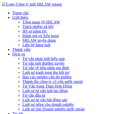
Trang chủ
Giới thiệu
Tổng quan về SBLAW
Trách nhiệm xã hội
Hồ sơ năng lực
Đánh giá và Xếp hạng
SBLAW tuyển dụng
Liên hệ hãng luật
Thành viên
Dịch vụ
Tư vấn pháp luật hiệu quả
Tư vấn luật thường xuyên
Tư vấn về hôn nhân gia đình
Luật sư tranh tụng thu hồi nợ
Báo cáo nghiên cứu thị trường
Thành lập công ty có vốn nước ngoài
Tư Vấn Soạn Thảo Hợp Đồng
Luật sư tư vấn luật lao động
Tư vấn đầu tư
Luật sư tư vấn bất động sản
Luật sư riêng cho doanh nghiệp
Luật sư cho Doanh nghiệp nước ngoài
Tin tức