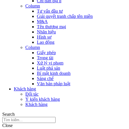
Chỉ dẫn địa lí
Column
Tư vấn đầu tư
Giải quyết tranh chấp tên miền
M&A
Tên thương mại
Nhãn hiệu
Hình sự
Lao động
Column
Giấy phép
Trọng tài
Xử lý vi phạm
Luật phá sản
Bí mật kinh doanh
Sáng chế
Văn bản pháp luật
Khách hàng
Đối tác
Ý kiến khách hàng
Khách hàng
Search
Close