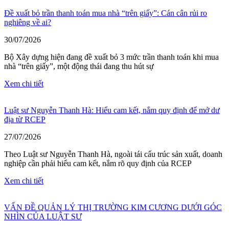
Đề xuất bỏ trần thanh toán mua nhà “trên giấy”: Cán cân rủi ro
nghiêng về ai?
30/07/2026
Bộ Xây dựng hiện đang đề xuất bỏ 3 mức trần thanh toán khi mua
nhà “trên giấy”, một động thái đang thu hút sự
Xem chi tiết
Luật sư Nguyễn Thanh Hà: Hiểu cam kết, nắm quy định để mở dư
địa từ RCEP
27/07/2026
Theo Luật sư Nguyễn Thanh Hà, ngoài tái cấu trúc sản xuất, doanh
nghiệp cần phải hiểu cam kết, nắm rõ quy định của RCEP
Xem chi tiết
VẤN ĐỀ QUẢN LÝ THỊ TRƯỜNG KIM CƯƠNG DƯỚI GÓC
NHÌN CỦA LUẬT SƯ