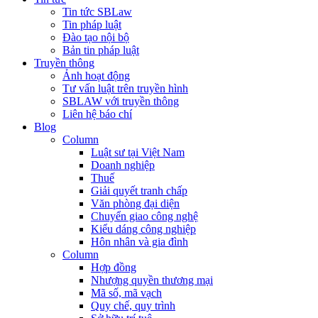
Tin tức SBLaw
Tin pháp luật
Đào tạo nội bộ
Bản tin pháp luật
Truyền thông
Ảnh hoạt động
Tư vấn luật trên truyền hình
SBLAW với truyền thông
Liên hệ báo chí
Blog
Column
Luật sư tại Việt Nam
Doanh nghiệp
Thuế
Giải quyết tranh chấp
Văn phòng đại diện
Chuyển giao công nghệ
Kiểu dáng công nghiệp
Hôn nhân và gia đình
Column
Hợp đồng
Nhượng quyền thương mại
Mã số, mã vạch
Quy chế, quy trình