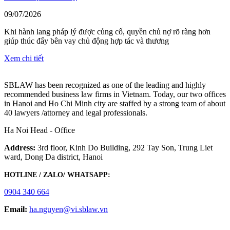
09/07/2026
Khi hành lang pháp lý được củng cố, quyền chủ nợ rõ ràng hơn
giúp thúc đẩy bên vay chủ động hợp tác và thương
Xem chi tiết
SBLAW has been recognized as one of the leading and highly
recommended business law firms in Vietnam. Today, our two offices
in Hanoi and Ho Chi Minh city are staffed by a strong team of about
40 lawyers /attorney and legal professionals.
Ha Noi Head - Office
Address:
3rd floor, Kinh Do Building, 292 Tay Son, Trung Liet
ward, Dong Da district, Hanoi
HOTLINE / ZALO/ WHATSAPP:
0904 340 664
Email:
ha.nguyen@vi.sblaw.vn
GOOGLE MAP: