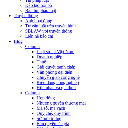
Tin pháp luật
Đào tạo nội bộ
Bản tin pháp luật
Truyền thông
Ảnh hoạt động
Tư vấn luật trên truyền hình
SBLAW với truyền thông
Liên hệ báo chí
Blog
Column
Luật sư tại Việt Nam
Doanh nghiệp
Thuế
Giải quyết tranh chấp
Văn phòng đại diện
Chuyển giao công nghệ
Kiểu dáng công nghiệp
Hôn nhân và gia đình
Column
Hợp đồng
Nhượng quyền thương mại
Mã số, mã vạch
Quy chế, quy trình
Sở hữu trí tuệ
Bản quyền tác giả