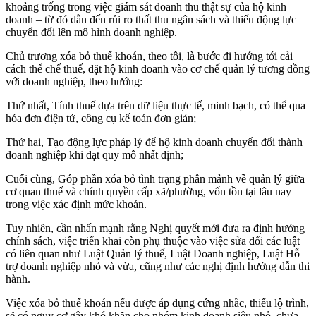
khoảng trống trong việc giám sát doanh thu thật sự của hộ kinh
doanh – từ đó dẫn đến rủi ro thất thu ngân sách và thiếu động lực
chuyển đổi lên mô hình doanh nghiệp.
Chủ trương xóa bỏ thuế khoán, theo tôi, là bước đi hướng tới cải
cách thể chế thuế, đặt hộ kinh doanh vào cơ chế quản lý tương đồng
với doanh nghiệp, theo hướng:
Thứ nhất, Tính thuế dựa trên dữ liệu thực tế, minh bạch, có thể qua
hóa đơn điện tử, công cụ kế toán đơn giản;
Thứ hai, Tạo động lực pháp lý để hộ kinh doanh chuyển đổi thành
doanh nghiệp khi đạt quy mô nhất định;
Cuối cùng, Góp phần xóa bỏ tình trạng phân mảnh về quản lý giữa
cơ quan thuế và chính quyền cấp xã/phường, vốn tồn tại lâu nay
trong việc xác định mức khoán.
Tuy nhiên, cần nhấn mạnh rằng Nghị quyết mới đưa ra định hướng
chính sách, việc triển khai còn phụ thuộc vào việc sửa đổi các luật
có liên quan như Luật Quản lý thuế, Luật Doanh nghiệp, Luật Hỗ
trợ doanh nghiệp nhỏ và vừa, cũng như các nghị định hướng dẫn thi
hành.
Việc xóa bỏ thuế khoán nếu được áp dụng cứng nhắc, thiếu lộ trình,
sẽ có nguy cơ gây khó khăn cho nhóm kinh doanh siêu nhỏ, chưa