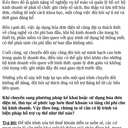
Kéo theo đó là gánh nặng về nghiệp vụ kế toán và quản lý hồ sơ: hộ
kinh doanh sẽ phải tổ chức ghi chép sổ sách, thu thập và lưu trữ hóa
đơn, chứng từ một cách khoa học, một công việc đòi hỏi sự tỉ mỉ và
thời gian đáng kể.
Bên cạnh đó, việc áp dụng hóa đơn điện tử cũng đặt ra thách thức
về công nghệ và chi phí ban đầu, khi hộ kinh doanh cần trang bị
thiết bị, phần mềm và làm quen với quy trình sử dụng hệ thống mới,
có thể phát sinh chi phí đầu tư ban đầu không nhỏ.
Cuối cùng, sự chuyển đổi này cũng đòi hỏi sự minh bạch cao hơn
trong quản lý doanh thu, điều này có thể gây khó khăn cho những
hộ kinh doanh vốn quen với hình thức quản lý đơn giản và không
chú trọng việc ghi nhận đầy đủ mọi giao dịch trước đây.
Những yếu tố này kết hợp lại tạo nên một quá trình chuyển đổi
không dễ dàng, đòi hỏi sự thích ứng và hỗ trợ đáng kể từ các bên
liên quan.
Khi chuyển sang phương pháp kê khai hoặc sử dụng hóa đơn
điện tử, thủ tục sẽ phức tạp hơn thuế khoán và tăng chi phí cho
hộ kinh doanh. Vậy theo ông, chúng ta sẽ cần có lộ trình và
biện pháp hỗ trợ cụ thể như thế nào?
Trả lời
:
Để tiến trình xóa bỏ thuế khoán diễn ra suôn sẻ, các cơ
quan quản lý cần triển khai một hệ thống giải pháp đồng bộ, trong