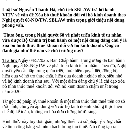
Luật sư Nguyễn Thanh Hà, chủ tịch SBLAW trả lời kênh
VITV về vấn đề Xóa bỏ t
huế khoán
đối với hộ kinh doanh
theo
Nghị quyết 68-NQ/TW
, SBLAW trân trọng giới thiệu nội dung
phỏng vấn.
Thưa ông, trong Nghị quyết 68 về phát triển kinh tế tư nhân
vừa được Bộ Chính trị ban hành có một nội dung đáng chú ý là
xóa bỏ hình thức thuế khoán đối với hộ kinh doanh. Ông có
đánh giá như thế nào về chủ trương này?
Trả lời:
Ngày 04/5/2025, Ban Chấp hành Trung ương đã ban hành
Nghị quyết 68-NQ/TW về phát triển kinh tế tư nhân. Theo đó, Nghị
quyết yêu cầu tập trung quán triệt, thực hiện quyết liệt, đồng bộ,
hiệu quả về hỗ trợ thực chất, hiệu quả doanh nghiệp nhỏ, siêu nhỏ
và hộ kinh doanh như sau. Với một điểm đáng chú ý là chỉ đạo xóa
bỏ hình thức thuế khoán đối với hộ kinh doanh chậm nhất trong
năm 2026.
Từ góc độ pháp lý, thuế khoán là một hình thức tính thuế trên cơ sở
ước tính, chủ yếu áp dụng với các hộ kinh doanh không thực hiện
chế độ kế toán, không có hóa đơn chứng từ rõ ràng.
Hình thức này tuy đơn giản, nhưng thiếu cơ sở pháp lý vững chắc
về tính công bằng và minh bạch trong thu thuế. Nó cũng tạo ra