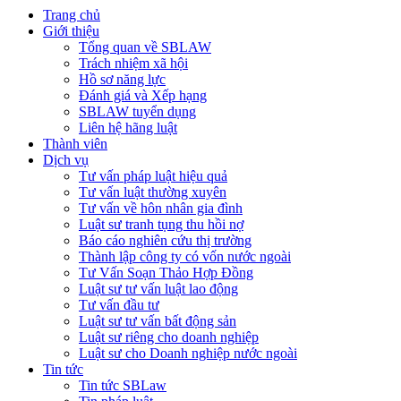
Trang chủ
Giới thiệu
Tổng quan về SBLAW
Trách nhiệm xã hội
Hồ sơ năng lực
Đánh giá và Xếp hạng
SBLAW tuyển dụng
Liên hệ hãng luật
Thành viên
Dịch vụ
Tư vấn pháp luật hiệu quả
Tư vấn luật thường xuyên
Tư vấn về hôn nhân gia đình
Luật sư tranh tụng thu hồi nợ
Báo cáo nghiên cứu thị trường
Thành lập công ty có vốn nước ngoài
Tư Vấn Soạn Thảo Hợp Đồng
Luật sư tư vấn luật lao động
Tư vấn đầu tư
Luật sư tư vấn bất động sản
Luật sư riêng cho doanh nghiệp
Luật sư cho Doanh nghiệp nước ngoài
Tin tức
Tin tức SBLaw