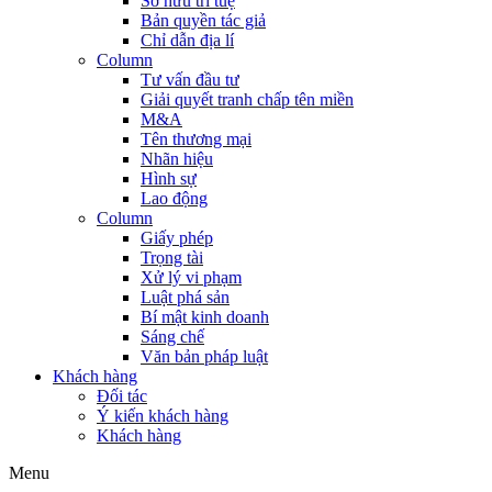
Sở hữu trí tuệ
Bản quyền tác giả
Chỉ dẫn địa lí
Column
Tư vấn đầu tư
Giải quyết tranh chấp tên miền
M&A
Tên thương mại
Nhãn hiệu
Hình sự
Lao động
Column
Giấy phép
Trọng tài
Xử lý vi phạm
Luật phá sản
Bí mật kinh doanh
Sáng chế
Văn bản pháp luật
Khách hàng
Đối tác
Ý kiến khách hàng
Khách hàng
Menu