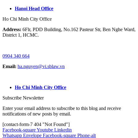
Hanoi Head Office
Ho Chi Minh City Office
Address:
6Flr, PDD Building, No.162 Pasteur Str, Ben Nghe Ward,
District 1, HCMC.
HOTLINE / ZALO/ WHATSAPP:
0904 340 664
Email:
ha.nguyen@vi.sblaw.vn
GOOGLE MAP:
Ho Chi Minh City Office
Subscribe Newsletter
Enter your email address to subscribe to this blog and receive
notifications of new posts by email.
[contact-form-7 404 "Not Found"]
Facebook-square
Youtube
Linkedin
Whatsapp
Envelope
Facebook-square
Phone-alt