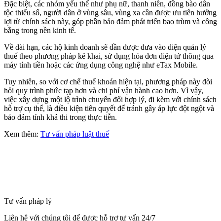
Đặc biệt, các nhóm yếu thế như phụ nữ, thanh niên, đồng bào dân
tộc thiểu số, người dân ở vùng sâu, vùng xa cần được ưu tiên hưởng
lợi từ chính sách này, góp phần bảo đảm phát triển bao trùm và công
bằng trong nền kinh tế.
Về dài hạn, các hộ kinh doanh sẽ dần được đưa vào diện quản lý
thuế theo phương pháp kê khai, sử dụng hóa đơn điện tử thông qua
máy tính tiền hoặc các ứng dụng công nghệ như eTax Mobile.
Tuy nhiên, so với cơ chế thuế khoán hiện tại, phương pháp này đòi
hỏi quy trình phức tạp hơn và chi phí vận hành cao hơn. Vì vậy,
việc xây dựng một lộ trình chuyển đổi hợp lý, đi kèm với chính sách
hỗ trợ cụ thể, là điều kiện tiên quyết để tránh gây áp lực đột ngột và
bảo đảm tính khả thi trong thực tiễn.
Xem thêm:
Tư vấn pháp luật thuế
Tư vấn pháp lý
Liên hệ với chúng tôi để được hỗ trợ tư vấn 24/7