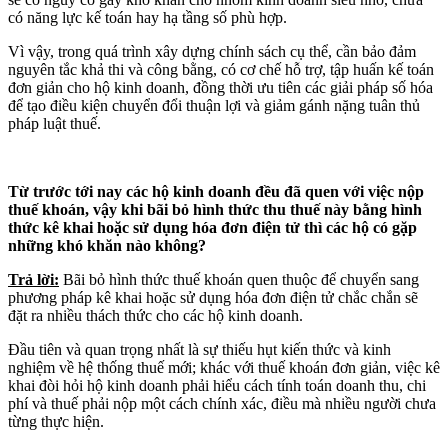
có năng lực kế toán hay hạ tầng số phù hợp.
Vì vậy, trong quá trình xây dựng chính sách cụ thể, cần bảo đảm
nguyên tắc khả thi và công bằng, có cơ chế hỗ trợ, tập huấn kế toán
đơn giản cho hộ kinh doanh, đồng thời ưu tiên các giải pháp số hóa
để tạo điều kiện chuyển đổi thuận lợi và giảm gánh nặng tuân thủ
pháp luật thuế.
Từ trước tới nay các hộ kinh doanh đều đã quen với việc nộp
thuế khoán, vậy khi bãi bỏ hình thức thu thuế này bằng hình
thức kê khai hoặc sử dụng hóa đơn điện tử thì các hộ có gặp
những khó khăn nào không?
Trả lời:
Bãi bỏ hình thức thuế khoán quen thuộc để chuyển sang
phương pháp kê khai hoặc sử dụng hóa đơn điện tử chắc chắn sẽ
đặt ra nhiều thách thức cho các hộ kinh doanh.
Đầu tiên và quan trọng nhất là sự thiếu hụt kiến thức và kinh
nghiệm về hệ thống thuế mới; khác với thuế khoán đơn giản, việc kê
khai đòi hỏi hộ kinh doanh phải hiểu cách tính toán doanh thu, chi
phí và thuế phải nộp một cách chính xác, điều mà nhiều người chưa
từng thực hiện.