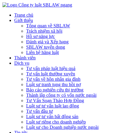
Trang chủ
Giới thiệu
Tổng quan về SBLAW
Trách nhiệm xã hội
Hồ sơ năng lực
Đánh giá và Xếp hạng
SBLAW tuyển dụng
Liên hệ hãng luật
Thành viên
Dịch vụ
Tư vấn pháp luật hiệu quả
Tư vấn luật thường xuyên
Tư vấn về hôn nhân gia đình
Luật sư tranh tụng thu hồi nợ
Báo cáo nghiên cứu thị trường
Thành lập công ty có vốn nước ngoài
Tư Vấn Soạn Thảo Hợp Đồng
Luật sư tư vấn luật lao động
Tư vấn đầu tư
Luật sư tư vấn bất động sản
Luật sư riêng cho doanh nghiệp
Luật sư cho Doanh nghiệp nước ngoài
Tin tức