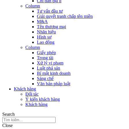
Chỉ dẫn địa lí
Column
Tư vấn đầu tư
Giải quyết tranh chấp tên miền
M&A
Tên thương mại
Nhãn hiệu
Hình sự
Lao động
Column
Giấy phép
Trọng tài
Xử lý vi phạm
Luật phá sản
Bí mật kinh doanh
Sáng chế
Văn bản pháp luật
Khách hàng
Đối tác
Ý kiến khách hàng
Khách hàng
Search
Close