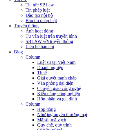
Tin tức SBLaw
Tin pháp luật
Đào tạo nội bộ
Bản tin pháp luật
Truyền thông
Ảnh hoạt động
Tư vấn luật trên truyền hình
SBLAW với truyền thông
Liên hệ báo chí
Blog
Column
Luật sư tại Việt Nam
Doanh nghiệp
Thuế
Giải quyết tranh chấp
Văn phòng đại diện
Chuyển giao công nghệ
Kiểu dáng công nghiệp
Hôn nhân và gia đình
Column
Hợp đồng
Nhượng quyền thương mại
Mã số, mã vạch
Quy chế, quy trình