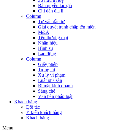
Sở hữu trí tuệ
Bản quyền tác giả
Chỉ dẫn địa lí
Column
Tư vấn đầu tư
Giải quyết tranh chấp tên miền
M&A
Tên thương mại
Nhãn hiệu
Hình sự
Lao động
Column
Giấy phép
Trọng tài
Xử lý vi phạm
Luật phá sản
Bí mật kinh doanh
Sáng chế
Văn bản pháp luật
Khách hàng
Đối tác
Ý kiến khách hàng
Khách hàng
Menu