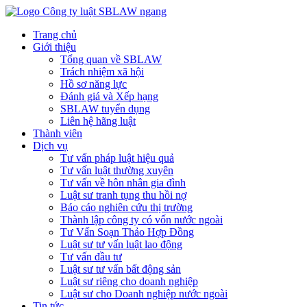
Trang chủ
Giới thiệu
Tổng quan về SBLAW
Trách nhiệm xã hội
Hồ sơ năng lực
Đánh giá và Xếp hạng
SBLAW tuyển dụng
Liên hệ hãng luật
Thành viên
Dịch vụ
Tư vấn pháp luật hiệu quả
Tư vấn luật thường xuyên
Tư vấn về hôn nhân gia đình
Luật sư tranh tụng thu hồi nợ
Báo cáo nghiên cứu thị trường
Thành lập công ty có vốn nước ngoài
Tư Vấn Soạn Thảo Hợp Đồng
Luật sư tư vấn luật lao động
Tư vấn đầu tư
Luật sư tư vấn bất động sản
Luật sư riêng cho doanh nghiệp
Luật sư cho Doanh nghiệp nước ngoài
Tin tức