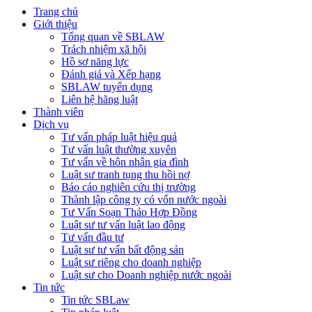
Trang chủ
Giới thiệu
Tổng quan về SBLAW
Trách nhiệm xã hội
Hồ sơ năng lực
Đánh giá và Xếp hạng
SBLAW tuyển dụng
Liên hệ hãng luật
Thành viên
Dịch vụ
Tư vấn pháp luật hiệu quả
Tư vấn luật thường xuyên
Tư vấn về hôn nhân gia đình
Luật sư tranh tụng thu hồi nợ
Báo cáo nghiên cứu thị trường
Thành lập công ty có vốn nước ngoài
Tư Vấn Soạn Thảo Hợp Đồng
Luật sư tư vấn luật lao động
Tư vấn đầu tư
Luật sư tư vấn bất động sản
Luật sư riêng cho doanh nghiệp
Luật sư cho Doanh nghiệp nước ngoài
Tin tức
Tin tức SBLaw