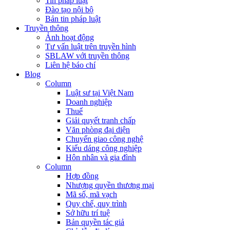
Tin pháp luật
Đào tạo nội bộ
Bản tin pháp luật
Truyền thông
Ảnh hoạt động
Tư vấn luật trên truyền hình
SBLAW với truyền thông
Liên hệ báo chí
Blog
Column
Luật sư tại Việt Nam
Doanh nghiệp
Thuế
Giải quyết tranh chấp
Văn phòng đại diện
Chuyển giao công nghệ
Kiểu dáng công nghiệp
Hôn nhân và gia đình
Column
Hợp đồng
Nhượng quyền thương mại
Mã số, mã vạch
Quy chế, quy trình
Sở hữu trí tuệ
Bản quyền tác giả