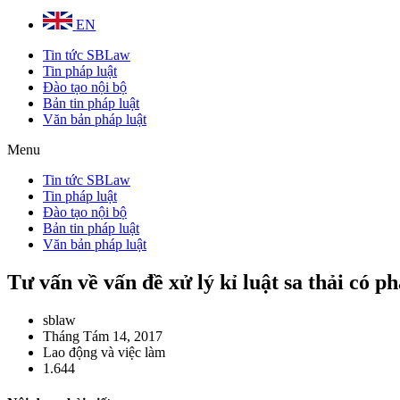
EN
Tin tức SBLaw
Tin pháp luật
Đào tạo nội bộ
Bản tin pháp luật
Văn bản pháp luật
Menu
Tin tức SBLaw
Tin pháp luật
Đào tạo nội bộ
Bản tin pháp luật
Văn bản pháp luật
Tư vấn về vấn đề xử lý kỉ luật sa thải có p
sblaw
Tháng Tám 14, 2017
Lao động và việc làm
1.644