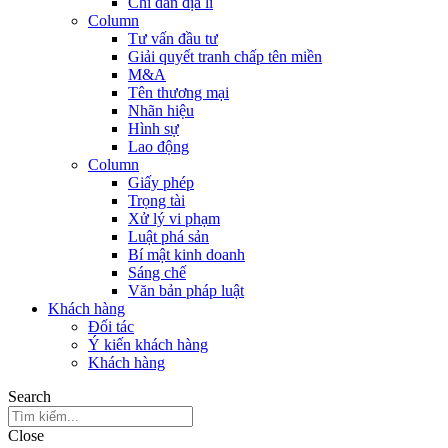
Chỉ dẫn địa lí
Column
Tư vấn đầu tư
Giải quyết tranh chấp tên miền
M&A
Tên thương mại
Nhãn hiệu
Hình sự
Lao động
Column
Giấy phép
Trọng tài
Xử lý vi phạm
Luật phá sản
Bí mật kinh doanh
Sáng chế
Văn bản pháp luật
Khách hàng
Đối tác
Ý kiến khách hàng
Khách hàng
Search
Close