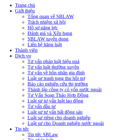
Trang chủ
Giới thiệu
Tổng quan về SBLAW
Trách nhiệm xã hội
Hồ sơ năng lực
Đánh giá và Xếp hạng
SBLAW tuyển dụng
Liên hệ hãng luật
Thành viên
Dịch vụ
Tư vấn pháp luật hiệu quả
Tư vấn luật thường xuyên
Tư vấn về hôn nhân gia đình
Luật sư tranh tụng thu hồi nợ
Báo cáo nghiên cứu thị trường
Thành lập công ty có vốn nước ngoài
Tư Vấn Soạn Thảo Hợp Đồng
Luật sư tư vấn luật lao động
Tư vấn đầu tư
Luật sư tư vấn bất động sản
Luật sư riêng cho doanh nghiệp
Luật sư cho Doanh nghiệp nước ngoài
Tin tức
Tin tức SBLaw