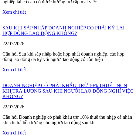
nghiệp tái cơ cấu có được hưởng trợ cấp mất việc
Xem chi tiết
SAU KHI SÁP NHẬP DOANH NGHIỆP CÓ PHẢI KÝ LẠI
HỢP ĐỒNG LAO ĐỘNG KHÔNG?
22/07/2026
Câu hỏi Sau khi sáp nhập hoặc hợp nhất doanh nghiệp, các hợp
đồng lao động đã ký với người lao động có còn hiệu
Xem chi tiết
DOANH NGHIỆP CÓ PHẢI KHẤU TRỪ 10% THUẾ TNCN
KHI TRẢ LƯƠNG SAU KHI NGƯỜI LAO ĐỘNG NGHỈ VIỆC
KHÔNG?
22/07/2026
Câu hỏi Doanh nghiệp có phải khấu trừ 10% thuế thu nhập cá nhân
khi chi trả tiền lương cho người lao động sau khi
Xem chi tiết