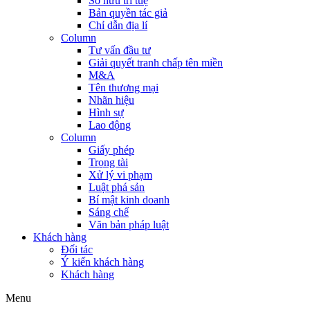
Sở hữu trí tuệ
Bản quyền tác giả
Chỉ dẫn địa lí
Column
Tư vấn đầu tư
Giải quyết tranh chấp tên miền
M&A
Tên thương mại
Nhãn hiệu
Hình sự
Lao động
Column
Giấy phép
Trọng tài
Xử lý vi phạm
Luật phá sản
Bí mật kinh doanh
Sáng chế
Văn bản pháp luật
Khách hàng
Đối tác
Ý kiến khách hàng
Khách hàng
Menu