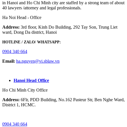
in Hanoi and Ho Chi Minh city are staffed by a strong team of about
40 lawyers /attorney and legal professionals.
Ha Noi Head - Office
Address:
3rd floor, Kinh Do Building, 292 Tay Son, Trung Liet
ward, Dong Da district, Hanoi
HOTLINE / ZALO/ WHATSAPP:
0904 340 664
Email:
ha.nguyen@vi.sblaw.vn
GOOGLE MAP:
Hanoi Head Office
Ho Chi Minh City Office
Address:
6Flr, PDD Building, No.162 Pasteur Str, Ben Nghe Ward,
District 1, HCMC.
HOTLINE / ZALO/ WHATSAPP:
0904 340 664