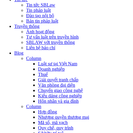
Tin tức SBLaw
Tin pháp luật
Đào tạo nội bộ
Bản tin pháp luật
Truyền thông
Ảnh hoạt động
Tư vấn luật trên truyền hình
SBLAW với truyền thông
Liên hệ báo chí
Blog
Column
Luật sư tại Việt Nam
Doanh nghiệp
Thuế
Giải quyết tranh chấp
Văn phòng đại diện
Chuyển giao công nghệ
Kiểu dáng công nghiệp
Hôn nhân và gia đình
Column
Hợp đồng
Nhượng quyền thương mại
Mã số, mã vạch
Quy chế, quy trình