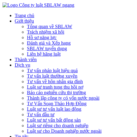
Trang chủ
Giới thiệu
Tổng quan về SBLAW
Trách nhiệm xã hội
Hồ sơ năng lực
Đánh giá và Xếp hạng
SBLAW tuyển dụng
Liên hệ hãng luật
Thành viên
Dịch vụ
Tư vấn pháp luật hiệu quả
Tư vấn luật thường xuyên
Tư vấn về hôn nhân gia đình
Luật sư tranh tụng thu hồi nợ
Báo cáo nghiên cứu thị trường
Thành lập công ty có vốn nước ngoài
Tư Vấn Soạn Thảo Hợp Đồng
Luật sư tư vấn luật lao động
Tư vấn đầu tư
Luật sư tư vấn bất động sản
Luật sư riêng cho doanh nghiệp
Luật sư cho Doanh nghiệp nước ngoài
Tin tức