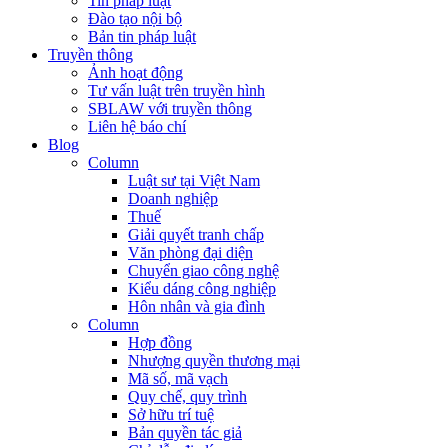
Tin pháp luật
Đào tạo nội bộ
Bản tin pháp luật
Truyền thông
Ảnh hoạt động
Tư vấn luật trên truyền hình
SBLAW với truyền thông
Liên hệ báo chí
Blog
Column
Luật sư tại Việt Nam
Doanh nghiệp
Thuế
Giải quyết tranh chấp
Văn phòng đại diện
Chuyển giao công nghệ
Kiểu dáng công nghiệp
Hôn nhân và gia đình
Column
Hợp đồng
Nhượng quyền thương mại
Mã số, mã vạch
Quy chế, quy trình
Sở hữu trí tuệ
Bản quyền tác giả