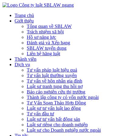
Trang chủ
Giới thiệu
Tổng quan về SBLAW
Trách nhiệm xã hội
Hồ sơ năng lực
Đánh giá và Xếp hạng
SBLAW tuyển dụng
Liên hệ hãng luật
Thành viên
Dịch vụ
Tư vấn pháp luật hiệu quả
Tư vấn luật thường xuyên
Tư vấn về hôn nhân gia đình
Luật sư tranh tụng thu hồi nợ
Báo cáo nghiên cứu thị trường
Thành lập công ty có vốn nước ngoài
Tư Vấn Soạn Thảo Hợp Đồng
Luật sư tư vấn luật lao động
Tư vấn đầu tư
Luật sư tư vấn bất động sản
Luật sư riêng cho doanh nghiệp
Luật sư cho Doanh nghiệp nước ngoài
Tin tức