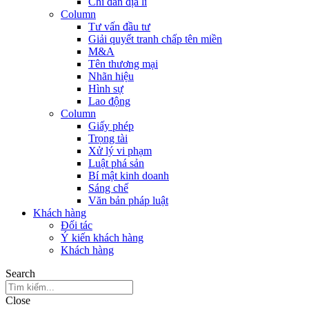
Chỉ dẫn địa lí
Column
Tư vấn đầu tư
Giải quyết tranh chấp tên miền
M&A
Tên thương mại
Nhãn hiệu
Hình sự
Lao động
Column
Giấy phép
Trọng tài
Xử lý vi phạm
Luật phá sản
Bí mật kinh doanh
Sáng chế
Văn bản pháp luật
Khách hàng
Đối tác
Ý kiến khách hàng
Khách hàng
Search
Close