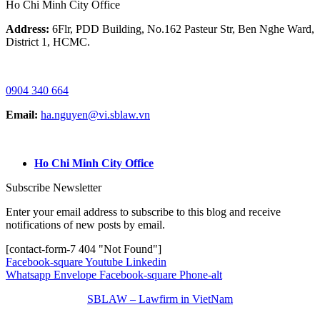
Ho Chi Minh City Office
Address:
6Flr, PDD Building, No.162 Pasteur Str, Ben Nghe Ward,
District 1, HCMC.
HOTLINE / ZALO/ WHATSAPP:
0904 340 664
Email:
ha.nguyen@vi.sblaw.vn
GOOGLE MAP:
Ho Chi Minh City Office
Subscribe Newsletter
Enter your email address to subscribe to this blog and receive
notifications of new posts by email.
[contact-form-7 404 "Not Found"]
Facebook-square
Youtube
Linkedin
Whatsapp
Envelope
Facebook-square
Phone-alt
SBLAW – Lawfirm in VietNam