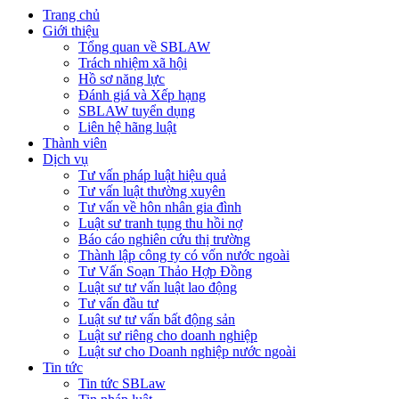
Trang chủ
Giới thiệu
Tổng quan về SBLAW
Trách nhiệm xã hội
Hồ sơ năng lực
Đánh giá và Xếp hạng
SBLAW tuyển dụng
Liên hệ hãng luật
Thành viên
Dịch vụ
Tư vấn pháp luật hiệu quả
Tư vấn luật thường xuyên
Tư vấn về hôn nhân gia đình
Luật sư tranh tụng thu hồi nợ
Báo cáo nghiên cứu thị trường
Thành lập công ty có vốn nước ngoài
Tư Vấn Soạn Thảo Hợp Đồng
Luật sư tư vấn luật lao động
Tư vấn đầu tư
Luật sư tư vấn bất động sản
Luật sư riêng cho doanh nghiệp
Luật sư cho Doanh nghiệp nước ngoài
Tin tức
Tin tức SBLaw