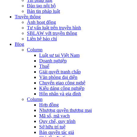
Tin pháp luật
Đào tạo nội bộ
Bản tin pháp luật
Truyền thông
Ảnh hoạt động
Tư vấn luật trên truyền hình
SBLAW với truyền thông
Liên hệ báo chí
Blog
Column
Luật sư tại Việt Nam
Doanh nghiệp
Thuế
Giải quyết tranh chấp
Văn phòng đại diện
Chuyển giao công nghệ
Kiểu dáng công nghiệp
Hôn nhân và gia đình
Column
Hợp đồng
Nhượng quyền thương mại
Mã số, mã vạch
Quy chế, quy trình
Sở hữu trí tuệ
Bản quyền tác giả