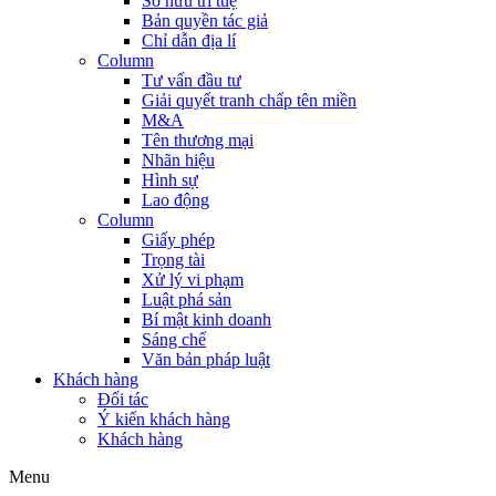
Sở hữu trí tuệ
Bản quyền tác giả
Chỉ dẫn địa lí
Column
Tư vấn đầu tư
Giải quyết tranh chấp tên miền
M&A
Tên thương mại
Nhãn hiệu
Hình sự
Lao động
Column
Giấy phép
Trọng tài
Xử lý vi phạm
Luật phá sản
Bí mật kinh doanh
Sáng chế
Văn bản pháp luật
Khách hàng
Đối tác
Ý kiến khách hàng
Khách hàng
Menu