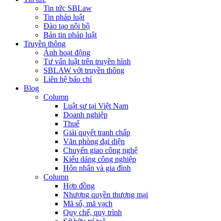
Tin tức SBLaw
Tin pháp luật
Đào tạo nội bộ
Bản tin pháp luật
Truyền thông
Ảnh hoạt động
Tư vấn luật trên truyền hình
SBLAW với truyền thông
Liên hệ báo chí
Blog
Column
Luật sư tại Việt Nam
Doanh nghiệp
Thuế
Giải quyết tranh chấp
Văn phòng đại diện
Chuyển giao công nghệ
Kiểu dáng công nghiệp
Hôn nhân và gia đình
Column
Hợp đồng
Nhượng quyền thương mại
Mã số, mã vạch
Quy chế, quy trình