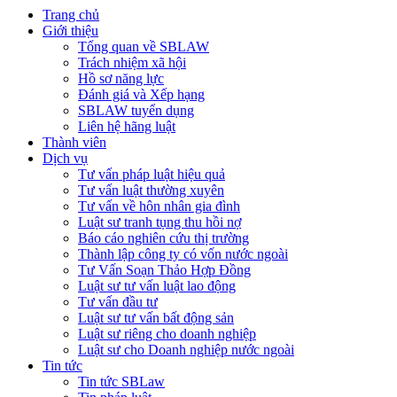
Trang chủ
Giới thiệu
Tổng quan về SBLAW
Trách nhiệm xã hội
Hồ sơ năng lực
Đánh giá và Xếp hạng
SBLAW tuyển dụng
Liên hệ hãng luật
Thành viên
Dịch vụ
Tư vấn pháp luật hiệu quả
Tư vấn luật thường xuyên
Tư vấn về hôn nhân gia đình
Luật sư tranh tụng thu hồi nợ
Báo cáo nghiên cứu thị trường
Thành lập công ty có vốn nước ngoài
Tư Vấn Soạn Thảo Hợp Đồng
Luật sư tư vấn luật lao động
Tư vấn đầu tư
Luật sư tư vấn bất động sản
Luật sư riêng cho doanh nghiệp
Luật sư cho Doanh nghiệp nước ngoài
Tin tức
Tin tức SBLaw