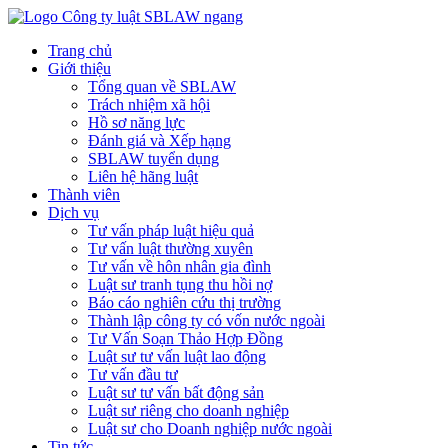
Trang chủ
Giới thiệu
Tổng quan về SBLAW
Trách nhiệm xã hội
Hồ sơ năng lực
Đánh giá và Xếp hạng
SBLAW tuyển dụng
Liên hệ hãng luật
Thành viên
Dịch vụ
Tư vấn pháp luật hiệu quả
Tư vấn luật thường xuyên
Tư vấn về hôn nhân gia đình
Luật sư tranh tụng thu hồi nợ
Báo cáo nghiên cứu thị trường
Thành lập công ty có vốn nước ngoài
Tư Vấn Soạn Thảo Hợp Đồng
Luật sư tư vấn luật lao động
Tư vấn đầu tư
Luật sư tư vấn bất động sản
Luật sư riêng cho doanh nghiệp
Luật sư cho Doanh nghiệp nước ngoài
Tin tức