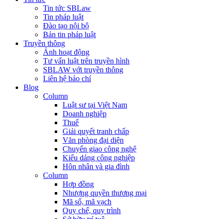
Tin tức SBLaw
Tin pháp luật
Đào tạo nội bộ
Bản tin pháp luật
Truyền thông
Ảnh hoạt động
Tư vấn luật trên truyền hình
SBLAW với truyền thông
Liên hệ báo chí
Blog
Column
Luật sư tại Việt Nam
Doanh nghiệp
Thuế
Giải quyết tranh chấp
Văn phòng đại diện
Chuyển giao công nghệ
Kiểu dáng công nghiệp
Hôn nhân và gia đình
Column
Hợp đồng
Nhượng quyền thương mại
Mã số, mã vạch
Quy chế, quy trình