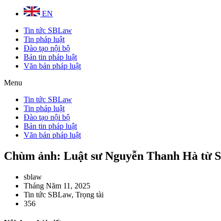
EN
Tin tức SBLaw
Tin pháp luật
Đào tạo nội bộ
Bản tin pháp luật
Văn bản pháp luật
Menu
Tin tức SBLaw
Tin pháp luật
Đào tạo nội bộ
Bản tin pháp luật
Văn bản pháp luật
Chùm ảnh: Luật sư Nguyễn Thanh Hà từ SB
sblaw
Tháng Năm 11, 2025
Tin tức SBLaw
,
Trọng tài
356