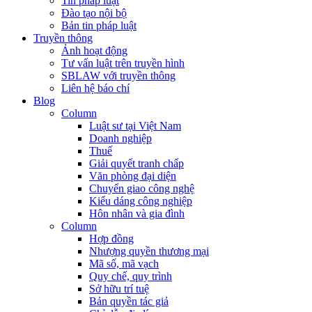
Tin pháp luật
Đào tạo nội bộ
Bản tin pháp luật
Truyền thông
Ảnh hoạt động
Tư vấn luật trên truyền hình
SBLAW với truyền thông
Liên hệ báo chí
Blog
Column
Luật sư tại Việt Nam
Doanh nghiệp
Thuế
Giải quyết tranh chấp
Văn phòng đại diện
Chuyển giao công nghệ
Kiểu dáng công nghiệp
Hôn nhân và gia đình
Column
Hợp đồng
Nhượng quyền thương mại
Mã số, mã vạch
Quy chế, quy trình
Sở hữu trí tuệ
Bản quyền tác giả