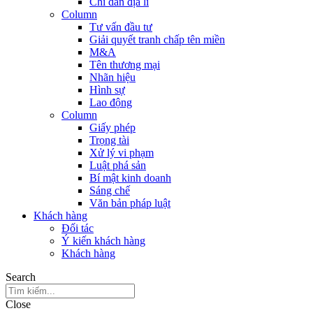
Chỉ dẫn địa lí
Column
Tư vấn đầu tư
Giải quyết tranh chấp tên miền
M&A
Tên thương mại
Nhãn hiệu
Hình sự
Lao động
Column
Giấy phép
Trọng tài
Xử lý vi phạm
Luật phá sản
Bí mật kinh doanh
Sáng chế
Văn bản pháp luật
Khách hàng
Đối tác
Ý kiến khách hàng
Khách hàng
Search
Close