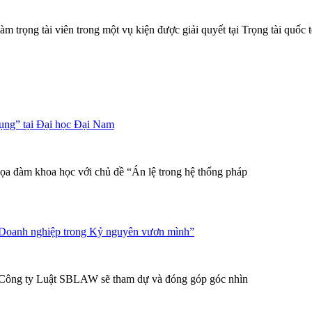
rọng tài viên trong một vụ kiện được giải quyết tại Trọng tài quốc
tụng” tại Đại học Đại Nam
a đàm khoa học với chủ đề “Án lệ trong hệ thống pháp
 Doanh nghiệp trong Kỷ nguyên vươn mình”
 Công ty Luật SBLAW sẽ tham dự và đóng góp góc nhìn