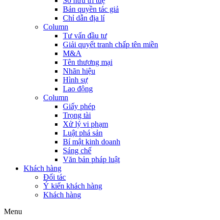
Sở hữu trí tuệ
Bản quyền tác giả
Chỉ dẫn địa lí
Column
Tư vấn đầu tư
Giải quyết tranh chấp tên miền
M&A
Tên thương mại
Nhãn hiệu
Hình sự
Lao động
Column
Giấy phép
Trọng tài
Xử lý vi phạm
Luật phá sản
Bí mật kinh doanh
Sáng chế
Văn bản pháp luật
Khách hàng
Đối tác
Ý kiến khách hàng
Khách hàng
Menu