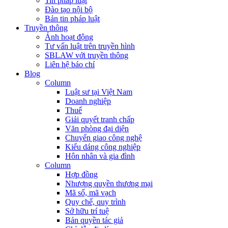
Tin pháp luật
Đào tạo nội bộ
Bản tin pháp luật
Truyền thông
Ảnh hoạt động
Tư vấn luật trên truyền hình
SBLAW với truyền thông
Liên hệ báo chí
Blog
Column
Luật sư tại Việt Nam
Doanh nghiệp
Thuế
Giải quyết tranh chấp
Văn phòng đại diện
Chuyển giao công nghệ
Kiểu dáng công nghiệp
Hôn nhân và gia đình
Column
Hợp đồng
Nhượng quyền thương mại
Mã số, mã vạch
Quy chế, quy trình
Sở hữu trí tuệ
Bản quyền tác giả