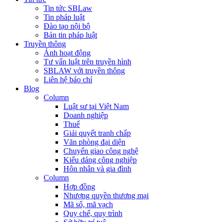
Tin tức SBLaw
Tin pháp luật
Đào tạo nội bộ
Bản tin pháp luật
Truyền thông
Ảnh hoạt động
Tư vấn luật trên truyền hình
SBLAW với truyền thông
Liên hệ báo chí
Blog
Column
Luật sư tại Việt Nam
Doanh nghiệp
Thuế
Giải quyết tranh chấp
Văn phòng đại diện
Chuyển giao công nghệ
Kiểu dáng công nghiệp
Hôn nhân và gia đình
Column
Hợp đồng
Nhượng quyền thương mại
Mã số, mã vạch
Quy chế, quy trình