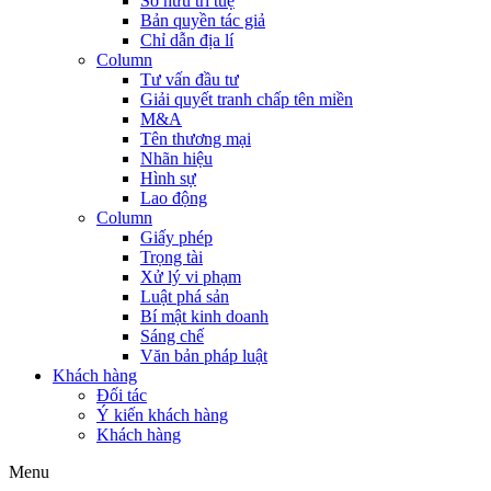
Sở hữu trí tuệ
Bản quyền tác giả
Chỉ dẫn địa lí
Column
Tư vấn đầu tư
Giải quyết tranh chấp tên miền
M&A
Tên thương mại
Nhãn hiệu
Hình sự
Lao động
Column
Giấy phép
Trọng tài
Xử lý vi phạm
Luật phá sản
Bí mật kinh doanh
Sáng chế
Văn bản pháp luật
Khách hàng
Đối tác
Ý kiến khách hàng
Khách hàng
Menu