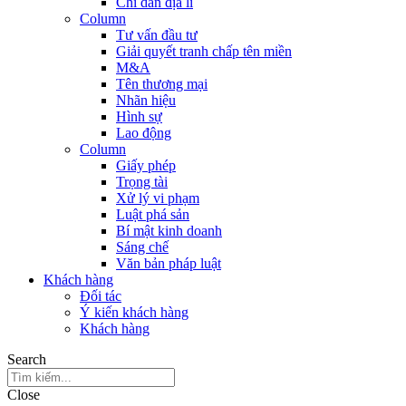
Chỉ dẫn địa lí
Column
Tư vấn đầu tư
Giải quyết tranh chấp tên miền
M&A
Tên thương mại
Nhãn hiệu
Hình sự
Lao động
Column
Giấy phép
Trọng tài
Xử lý vi phạm
Luật phá sản
Bí mật kinh doanh
Sáng chế
Văn bản pháp luật
Khách hàng
Đối tác
Ý kiến khách hàng
Khách hàng
Search
Close