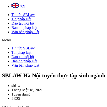
EN
Tin tức SBLaw
Tin pháp luật
Đào tạo nội bộ
Bản tin pháp luật
Văn bản pháp luật
Menu
Tin tức SBLaw
Tin pháp luật
Đào tạo nội bộ
Bản tin pháp luật
Văn bản pháp luật
SBLAW Hà Nội tuyển thực tập sinh ngành 
sblaw
Tháng Một 18, 2021
Tuyển dụng
2.925