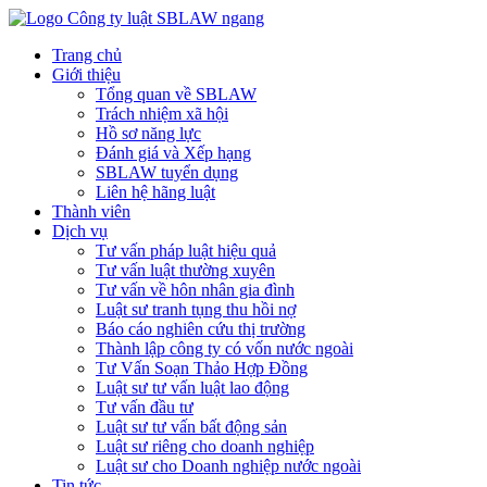
Trang chủ
Giới thiệu
Tổng quan về SBLAW
Trách nhiệm xã hội
Hồ sơ năng lực
Đánh giá và Xếp hạng
SBLAW tuyển dụng
Liên hệ hãng luật
Thành viên
Dịch vụ
Tư vấn pháp luật hiệu quả
Tư vấn luật thường xuyên
Tư vấn về hôn nhân gia đình
Luật sư tranh tụng thu hồi nợ
Báo cáo nghiên cứu thị trường
Thành lập công ty có vốn nước ngoài
Tư Vấn Soạn Thảo Hợp Đồng
Luật sư tư vấn luật lao động
Tư vấn đầu tư
Luật sư tư vấn bất động sản
Luật sư riêng cho doanh nghiệp
Luật sư cho Doanh nghiệp nước ngoài
Tin tức