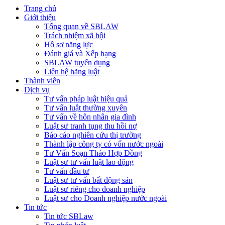
Trang chủ
Giới thiệu
Tổng quan về SBLAW
Trách nhiệm xã hội
Hồ sơ năng lực
Đánh giá và Xếp hạng
SBLAW tuyển dụng
Liên hệ hãng luật
Thành viên
Dịch vụ
Tư vấn pháp luật hiệu quả
Tư vấn luật thường xuyên
Tư vấn về hôn nhân gia đình
Luật sư tranh tụng thu hồi nợ
Báo cáo nghiên cứu thị trường
Thành lập công ty có vốn nước ngoài
Tư Vấn Soạn Thảo Hợp Đồng
Luật sư tư vấn luật lao động
Tư vấn đầu tư
Luật sư tư vấn bất động sản
Luật sư riêng cho doanh nghiệp
Luật sư cho Doanh nghiệp nước ngoài
Tin tức
Tin tức SBLaw