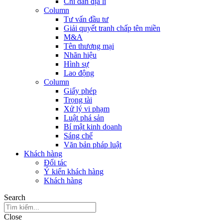
Chỉ dẫn địa lí
Column
Tư vấn đầu tư
Giải quyết tranh chấp tên miền
M&A
Tên thương mại
Nhãn hiệu
Hình sự
Lao động
Column
Giấy phép
Trọng tài
Xử lý vi phạm
Luật phá sản
Bí mật kinh doanh
Sáng chế
Văn bản pháp luật
Khách hàng
Đối tác
Ý kiến khách hàng
Khách hàng
Search
Close