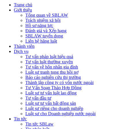
Trang chủ
Giới thiệu
Tổng quan về SBLAW
Trách nhiệm xã hội
Hồ sơ năng lực
Đánh giá và Xếp hạng
SBLAW tuyển dụng
Liên hệ hãng luật
Thành viên
Dịch vụ
Tư vấn pháp luật hiệu quả
Tư vấn luật thường xuyên
Tư vấn về hôn nhân gia đình
Luật sư tranh tụng thu hồi nợ
Báo cáo nghiên cứu thị trường
Thành lập công ty có vốn nước ngoài
Tư Vấn Soạn Thảo Hợp Đồng
Luật sư tư vấn luật lao động
Tư vấn đầu tư
Luật sư tư vấn bất động sản
Luật sư riêng cho doanh nghiệp
Luật sư cho Doanh nghiệp nước ngoài
Tin tức
Tin tức SBLaw