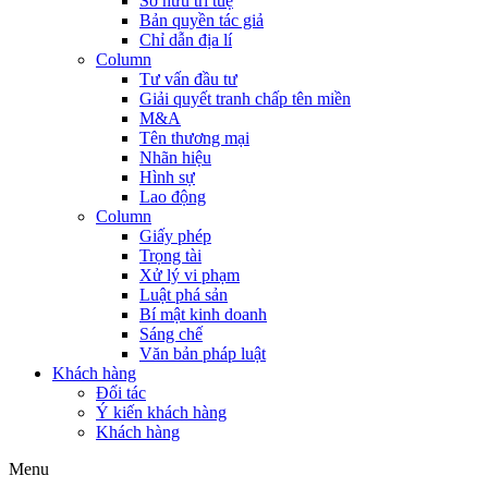
Sở hữu trí tuệ
Bản quyền tác giả
Chỉ dẫn địa lí
Column
Tư vấn đầu tư
Giải quyết tranh chấp tên miền
M&A
Tên thương mại
Nhãn hiệu
Hình sự
Lao động
Column
Giấy phép
Trọng tài
Xử lý vi phạm
Luật phá sản
Bí mật kinh doanh
Sáng chế
Văn bản pháp luật
Khách hàng
Đối tác
Ý kiến khách hàng
Khách hàng
Menu