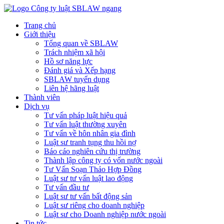
Trang chủ
Giới thiệu
Tổng quan về SBLAW
Trách nhiệm xã hội
Hồ sơ năng lực
Đánh giá và Xếp hạng
SBLAW tuyển dụng
Liên hệ hãng luật
Thành viên
Dịch vụ
Tư vấn pháp luật hiệu quả
Tư vấn luật thường xuyên
Tư vấn về hôn nhân gia đình
Luật sư tranh tụng thu hồi nợ
Báo cáo nghiên cứu thị trường
Thành lập công ty có vốn nước ngoài
Tư Vấn Soạn Thảo Hợp Đồng
Luật sư tư vấn luật lao động
Tư vấn đầu tư
Luật sư tư vấn bất động sản
Luật sư riêng cho doanh nghiệp
Luật sư cho Doanh nghiệp nước ngoài
Tin tức