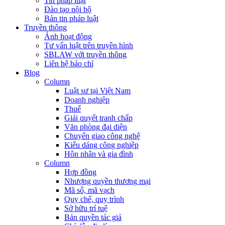
Tin pháp luật
Đào tạo nội bộ
Bản tin pháp luật
Truyền thông
Ảnh hoạt động
Tư vấn luật trên truyền hình
SBLAW với truyền thông
Liên hệ báo chí
Blog
Column
Luật sư tại Việt Nam
Doanh nghiệp
Thuế
Giải quyết tranh chấp
Văn phòng đại diện
Chuyển giao công nghệ
Kiểu dáng công nghiệp
Hôn nhân và gia đình
Column
Hợp đồng
Nhượng quyền thương mại
Mã số, mã vạch
Quy chế, quy trình
Sở hữu trí tuệ
Bản quyền tác giả