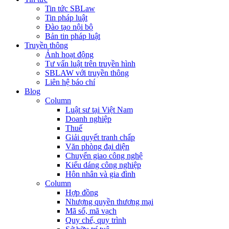
Tin tức SBLaw
Tin pháp luật
Đào tạo nội bộ
Bản tin pháp luật
Truyền thông
Ảnh hoạt động
Tư vấn luật trên truyền hình
SBLAW với truyền thông
Liên hệ báo chí
Blog
Column
Luật sư tại Việt Nam
Doanh nghiệp
Thuế
Giải quyết tranh chấp
Văn phòng đại diện
Chuyển giao công nghệ
Kiểu dáng công nghiệp
Hôn nhân và gia đình
Column
Hợp đồng
Nhượng quyền thương mại
Mã số, mã vạch
Quy chế, quy trình