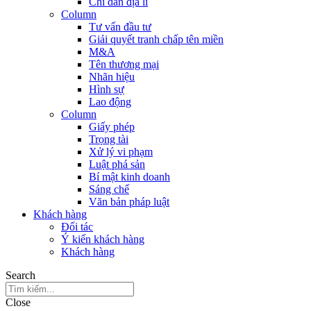
Chỉ dẫn địa lí
Column
Tư vấn đầu tư
Giải quyết tranh chấp tên miền
M&A
Tên thương mại
Nhãn hiệu
Hình sự
Lao động
Column
Giấy phép
Trọng tài
Xử lý vi phạm
Luật phá sản
Bí mật kinh doanh
Sáng chế
Văn bản pháp luật
Khách hàng
Đối tác
Ý kiến khách hàng
Khách hàng
Search
Close