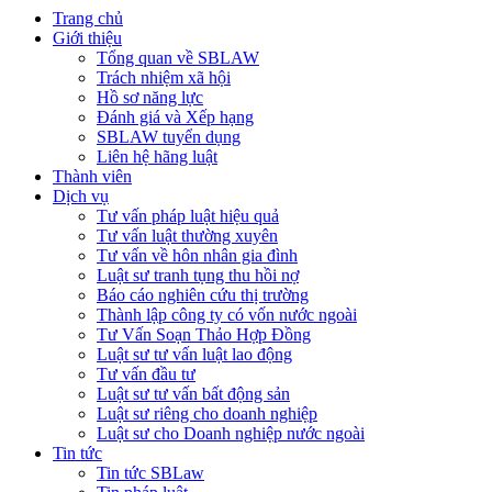
Trang chủ
Giới thiệu
Tổng quan về SBLAW
Trách nhiệm xã hội
Hồ sơ năng lực
Đánh giá và Xếp hạng
SBLAW tuyển dụng
Liên hệ hãng luật
Thành viên
Dịch vụ
Tư vấn pháp luật hiệu quả
Tư vấn luật thường xuyên
Tư vấn về hôn nhân gia đình
Luật sư tranh tụng thu hồi nợ
Báo cáo nghiên cứu thị trường
Thành lập công ty có vốn nước ngoài
Tư Vấn Soạn Thảo Hợp Đồng
Luật sư tư vấn luật lao động
Tư vấn đầu tư
Luật sư tư vấn bất động sản
Luật sư riêng cho doanh nghiệp
Luật sư cho Doanh nghiệp nước ngoài
Tin tức
Tin tức SBLaw