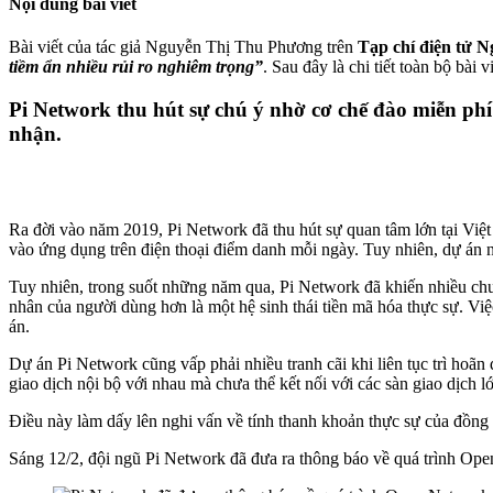
Nội dung bài viết
Bài viết của tác giả Nguyễn Thị Thu Phương trên
Tạp chí điện tử 
tiềm ẩn nhiều rủi ro nghiêm trọng”
. Sau đây là chi tiết toàn bộ bài
Pi Network thu hút sự chú ý nhờ cơ chế đào miễn ph
nhận.
Ra đời vào năm 2019, Pi Network đã thu hút sự quan tâm lớn tại Việ
vào ứng dụng trên điện thoại điểm danh mỗi ngày. Tuy nhiên, dự án nà
Tuy nhiên, trong suốt những năm qua, Pi Network đã khiến nhiều chuyê
nhân của người dùng hơn là một hệ sinh thái tiền mã hóa thực sự. Việ
án.
Dự án Pi Network cũng vấp phải nhiều tranh cãi khi liên tục trì hoãn 
giao dịch nội bộ với nhau mà chưa thể kết nối với các sàn giao dịch 
Điều này làm dấy lên nghi vấn về tính thanh khoản thực sự của đồng
Sáng 12/2, đội ngũ Pi Network đã đưa ra thông báo về quá trình Ope