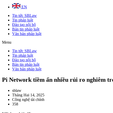
EN
Tin tức SBLaw
Tin pháp luật
Đào tạo nội bộ
Bản tin pháp luật
Văn bản pháp luật
Menu
Tin tức SBLaw
Tin pháp luật
Đào tạo nội bộ
Bản tin pháp luật
Văn bản pháp luật
Pi Network tiềm ẩn nhiều rủi ro nghiêm t
sblaw
Tháng Hai 14, 2025
Công nghệ tài chính
358