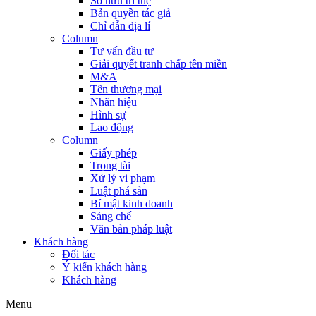
Sở hữu trí tuệ
Bản quyền tác giả
Chỉ dẫn địa lí
Column
Tư vấn đầu tư
Giải quyết tranh chấp tên miền
M&A
Tên thương mại
Nhãn hiệu
Hình sự
Lao động
Column
Giấy phép
Trọng tài
Xử lý vi phạm
Luật phá sản
Bí mật kinh doanh
Sáng chế
Văn bản pháp luật
Khách hàng
Đối tác
Ý kiến khách hàng
Khách hàng
Menu