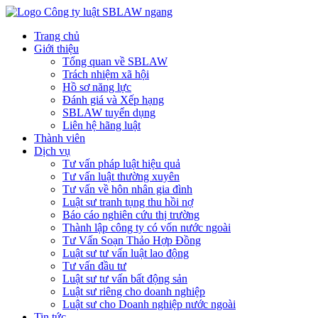
Trang chủ
Giới thiệu
Tổng quan về SBLAW
Trách nhiệm xã hội
Hồ sơ năng lực
Đánh giá và Xếp hạng
SBLAW tuyển dụng
Liên hệ hãng luật
Thành viên
Dịch vụ
Tư vấn pháp luật hiệu quả
Tư vấn luật thường xuyên
Tư vấn về hôn nhân gia đình
Luật sư tranh tụng thu hồi nợ
Báo cáo nghiên cứu thị trường
Thành lập công ty có vốn nước ngoài
Tư Vấn Soạn Thảo Hợp Đồng
Luật sư tư vấn luật lao động
Tư vấn đầu tư
Luật sư tư vấn bất động sản
Luật sư riêng cho doanh nghiệp
Luật sư cho Doanh nghiệp nước ngoài
Tin tức