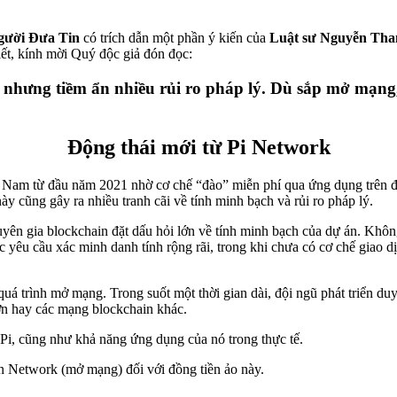
Người Đưa Tin
có trích dẫn một phần ý kiến của
Luật sư Nguyễn Tha
 viết, kính mời Quý độc giả đón đọc:
í nhưng tiềm ẩn nhiều rủi ro pháp lý. Dù sắp mở mạn
Động thái mới từ Pi Network
t Nam từ đầu năm 2021 nhờ cơ chế “đào” miễn phí qua ứng dụng trên đi
y cũng gây ra nhiều tranh cãi về tính minh bạch và rủi ro pháp lý.
n gia blockchain đặt dấu hỏi lớn về tính minh bạch của dự án. Không í
c yêu cầu xác minh danh tính rộng rãi, trong khi chưa có cơ chế giao 
quá trình mở mạng. Trong suốt một thời gian dài, đội ngũ phát triển du
lớn hay các mạng blockchain khác.
 Pi, cũng như khả năng ứng dụng của nó trong thực tế.
n Network (mở mạng) đối với đồng tiền ảo này.