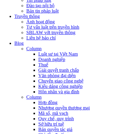
Tin pháp luật
Đào tạo nội bộ
Bản tin pháp luật
Truyền thông
Ảnh hoạt động
Tư vấn luật trên truyền hình
SBLAW với truyền thông
Liên hệ báo chí
Blog
Column
Luật sư tại Việt Nam
Doanh nghiệp
Thuế
Giải quyết tranh chấp
Văn phòng đại diện
Chuyển giao công nghệ
Kiểu dáng công nghiệp
Hôn nhân và gia đình
Column
Hợp đồng
Nhượng quyền thương mại
Mã số, mã vạch
Quy chế, quy trình
Sở hữu trí tuệ
Bản quyền tác giả