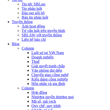
Tin tức SBLaw
Tin pháp luật
Đào tạo nội bộ
Bản tin pháp luật
Truyền thông
Ảnh hoạt động
Tư vấn luật trên truyền hình
SBLAW với truyền thông
Liên hệ báo chí
Blog
Column
Luật sư tại Việt Nam
Doanh nghiệp
Thuế
Giải quyết tranh chấp
Văn phòng đại diện
Chuyển giao công nghệ
Kiểu dáng công nghiệp
Hôn nhân và gia đình
Column
Hợp đồng
Nhượng quyền thương mại
Mã số, mã vạch
Quy chế, quy trình