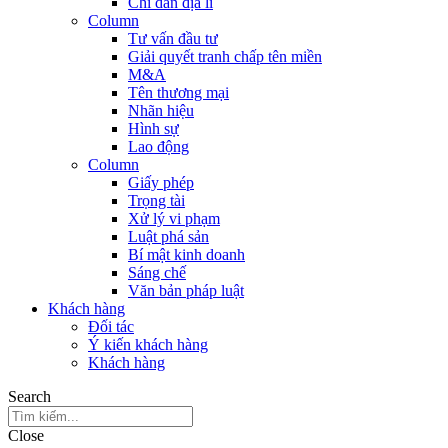
Chỉ dẫn địa lí
Column
Tư vấn đầu tư
Giải quyết tranh chấp tên miền
M&A
Tên thương mại
Nhãn hiệu
Hình sự
Lao động
Column
Giấy phép
Trọng tài
Xử lý vi phạm
Luật phá sản
Bí mật kinh doanh
Sáng chế
Văn bản pháp luật
Khách hàng
Đối tác
Ý kiến khách hàng
Khách hàng
Search
Close