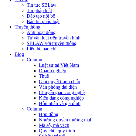
Tin tức SBLaw
Tin pháp luật
Đào tạo nội bộ
Bản tin pháp luật
Truyền thông
Ảnh hoạt động
Tư vấn luật trên truyền hình
SBLAW với truyền thông
Liên hệ báo chí
Blog
Column
Luật sư tại Việt Nam
Doanh nghiệp
Thuế
Giải quyết tranh chấp
Văn phòng đại diện
Chuyển giao công nghệ
Kiểu dáng công nghiệp
Hôn nhân và gia đình
Column
Hợp đồng
Nhượng quyền thương mại
Mã số, mã vạch
Quy chế, quy trình