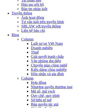
Tin pháp luật
Đào tạo nội bộ
Bản tin pháp luật
Truyền thông
Ảnh hoạt động
Tư vấn luật trên truyền hình
SBLAW với truyền thông
Liên hệ báo chí
Blog
Column
Luật sư tại Việt Nam
Doanh nghiệp
Thuế
Giải quyết tranh chấp
Văn phòng đại diện
Chuyển giao công nghệ
Kiểu dáng công nghiệp
Hôn nhân và gia đình
Column
Hợp đồng
Nhượng quyền thương mại
Mã số, mã vạch
Quy chế, quy trình
Sở hữu trí tuệ
Bản quyền tác giả