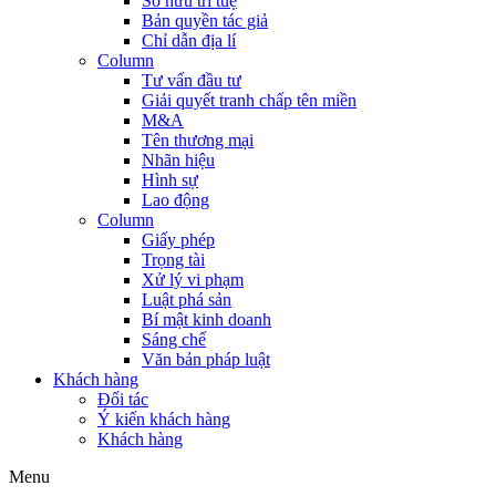
Sở hữu trí tuệ
Bản quyền tác giả
Chỉ dẫn địa lí
Column
Tư vấn đầu tư
Giải quyết tranh chấp tên miền
M&A
Tên thương mại
Nhãn hiệu
Hình sự
Lao động
Column
Giấy phép
Trọng tài
Xử lý vi phạm
Luật phá sản
Bí mật kinh doanh
Sáng chế
Văn bản pháp luật
Khách hàng
Đối tác
Ý kiến khách hàng
Khách hàng
Menu