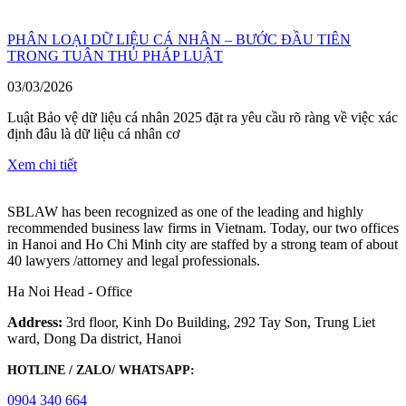
PHÂN LOẠI DỮ LIỆU CÁ NHÂN – BƯỚC ĐẦU TIÊN
TRONG TUÂN THỦ PHÁP LUẬT
03/03/2026
Luật Bảo vệ dữ liệu cá nhân 2025 đặt ra yêu cầu rõ ràng về việc xác
định đâu là dữ liệu cá nhân cơ
Xem chi tiết
SBLAW has been recognized as one of the leading and highly
recommended business law firms in Vietnam. Today, our two offices
in Hanoi and Ho Chi Minh city are staffed by a strong team of about
40 lawyers /attorney and legal professionals.
Ha Noi Head - Office
Address:
3rd floor, Kinh Do Building, 292 Tay Son, Trung Liet
ward, Dong Da district, Hanoi
HOTLINE / ZALO/ WHATSAPP:
0904 340 664