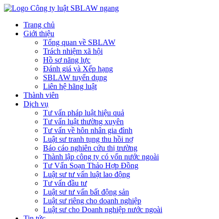
Trang chủ
Giới thiệu
Tổng quan về SBLAW
Trách nhiệm xã hội
Hồ sơ năng lực
Đánh giá và Xếp hạng
SBLAW tuyển dụng
Liên hệ hãng luật
Thành viên
Dịch vụ
Tư vấn pháp luật hiệu quả
Tư vấn luật thường xuyên
Tư vấn về hôn nhân gia đình
Luật sư tranh tụng thu hồi nợ
Báo cáo nghiên cứu thị trường
Thành lập công ty có vốn nước ngoài
Tư Vấn Soạn Thảo Hợp Đồng
Luật sư tư vấn luật lao động
Tư vấn đầu tư
Luật sư tư vấn bất động sản
Luật sư riêng cho doanh nghiệp
Luật sư cho Doanh nghiệp nước ngoài
Tin tức