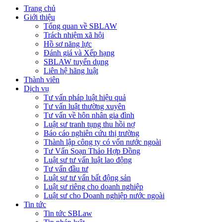
Trang chủ
Giới thiệu
Tổng quan về SBLAW
Trách nhiệm xã hội
Hồ sơ năng lực
Đánh giá và Xếp hạng
SBLAW tuyển dụng
Liên hệ hãng luật
Thành viên
Dịch vụ
Tư vấn pháp luật hiệu quả
Tư vấn luật thường xuyên
Tư vấn về hôn nhân gia đình
Luật sư tranh tụng thu hồi nợ
Báo cáo nghiên cứu thị trường
Thành lập công ty có vốn nước ngoài
Tư Vấn Soạn Thảo Hợp Đồng
Luật sư tư vấn luật lao động
Tư vấn đầu tư
Luật sư tư vấn bất động sản
Luật sư riêng cho doanh nghiệp
Luật sư cho Doanh nghiệp nước ngoài
Tin tức
Tin tức SBLaw