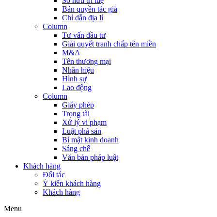
Sở hữu trí tuệ
Bản quyền tác giả
Chỉ dẫn địa lí
Column
Tư vấn đầu tư
Giải quyết tranh chấp tên miền
M&A
Tên thương mại
Nhãn hiệu
Hình sự
Lao động
Column
Giấy phép
Trọng tài
Xử lý vi phạm
Luật phá sản
Bí mật kinh doanh
Sáng chế
Văn bản pháp luật
Khách hàng
Đối tác
Ý kiến khách hàng
Khách hàng
Menu