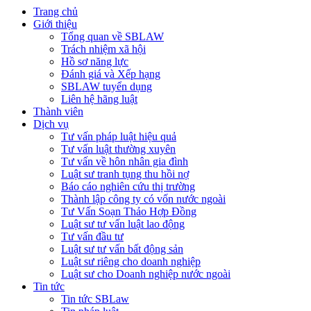
Trang chủ
Giới thiệu
Tổng quan về SBLAW
Trách nhiệm xã hội
Hồ sơ năng lực
Đánh giá và Xếp hạng
SBLAW tuyển dụng
Liên hệ hãng luật
Thành viên
Dịch vụ
Tư vấn pháp luật hiệu quả
Tư vấn luật thường xuyên
Tư vấn về hôn nhân gia đình
Luật sư tranh tụng thu hồi nợ
Báo cáo nghiên cứu thị trường
Thành lập công ty có vốn nước ngoài
Tư Vấn Soạn Thảo Hợp Đồng
Luật sư tư vấn luật lao động
Tư vấn đầu tư
Luật sư tư vấn bất động sản
Luật sư riêng cho doanh nghiệp
Luật sư cho Doanh nghiệp nước ngoài
Tin tức
Tin tức SBLaw