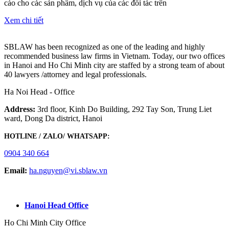
cáo cho các sản phẩm, dịch vụ của các đối tác trên
Xem chi tiết
SBLAW has been recognized as one of the leading and highly
recommended business law firms in Vietnam. Today, our two offices
in Hanoi and Ho Chi Minh city are staffed by a strong team of about
40 lawyers /attorney and legal professionals.
Ha Noi Head - Office
Address:
3rd floor, Kinh Do Building, 292 Tay Son, Trung Liet
ward, Dong Da district, Hanoi
HOTLINE / ZALO/ WHATSAPP:
0904 340 664
Email:
ha.nguyen@vi.sblaw.vn
GOOGLE MAP:
Hanoi Head Office
Ho Chi Minh City Office