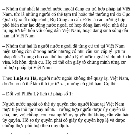
– Nhóm thứ nhất là người nước ngoài đang cư trú hợp pháp tại Việt
Nam, tức là những người có thẻ tạm trú hoặc thẻ thường trú do Cục
Quản lý xuất nhập cảnh, Bộ Công an cấp. Đây là các trường hợp
phổ biến như lao động nước ngoài có hợp đồng làm việc, nhà đầu
tư, người kết hôn với công dân Việt Nam, hoặc đang sinh sống dài
hạn tại Việt Nam.
– Nhóm thứ hai là người nước ngoài đã từng cư trú tại Việt Nam,
hiện không còn ở trong nước nhưng có nhu cầu xin cấp lý lịch tư
pháp để sử dụng cho các thủ tục pháp lý ở nước ngoài ví dụ như xin
visa, kết hôn, định cư. Họ có thể cần giấy tờ chứng minh từng cư
trú hợp pháp tại Việt Nam.
Theo
Luật sư Hà,
người nước ngoài không thể quay lại Việt Nam,
do đó họ có thể làm thủ tục từ xa, nhưng có giới hạn. Cụ thể:
– Đối với Phiếu Lý lịch tư pháp số 1:
Người nước ngoài có thể ủy quyền cho người khác tại Việt Nam
thực hiện thủ tục thay mình. Trường hợp người được ủy quyền là
cha, mẹ, vợ, chồng, con của người ủy quyền thì không cần văn bản
ủy quyền. Hồ sơ ủy quyền phải có giấy ủy quyền hợp lệ và được
chứng thực phù hợp theo quy định.