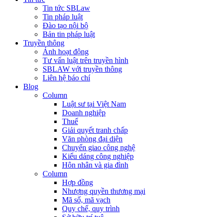
Tin tức SBLaw
Tin pháp luật
Đào tạo nội bộ
Bản tin pháp luật
Truyền thông
Ảnh hoạt động
Tư vấn luật trên truyền hình
SBLAW với truyền thông
Liên hệ báo chí
Blog
Column
Luật sư tại Việt Nam
Doanh nghiệp
Thuế
Giải quyết tranh chấp
Văn phòng đại diện
Chuyển giao công nghệ
Kiểu dáng công nghiệp
Hôn nhân và gia đình
Column
Hợp đồng
Nhượng quyền thương mại
Mã số, mã vạch
Quy chế, quy trình