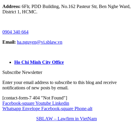
Address:
6Flr, PDD Building, No.162 Pasteur Str, Ben Nghe Ward,
District 1, HCMC.
HOTLINE / ZALO/ WHATSAPP:
0904 340 664
Email:
ha.nguyen@vi.sblaw.vn
GOOGLE MAP:
Ho Chi Minh City Office
Subscribe Newsletter
Enter your email address to subscribe to this blog and receive
notifications of new posts by email.
[contact-form-7 404 "Not Found"]
Facebook-square
Youtube
Linkedin
Whatsapp
Envelope
Facebook-square
Phone-alt
SBLAW – Lawfirm in VietNam