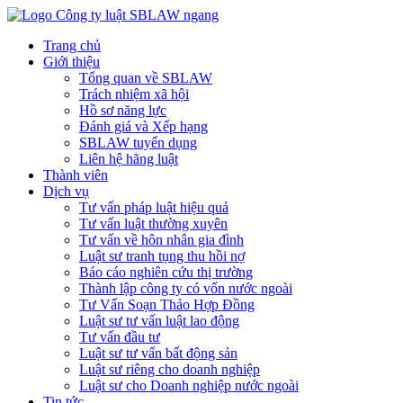
Trang chủ
Giới thiệu
Tổng quan về SBLAW
Trách nhiệm xã hội
Hồ sơ năng lực
Đánh giá và Xếp hạng
SBLAW tuyển dụng
Liên hệ hãng luật
Thành viên
Dịch vụ
Tư vấn pháp luật hiệu quả
Tư vấn luật thường xuyên
Tư vấn về hôn nhân gia đình
Luật sư tranh tụng thu hồi nợ
Báo cáo nghiên cứu thị trường
Thành lập công ty có vốn nước ngoài
Tư Vấn Soạn Thảo Hợp Đồng
Luật sư tư vấn luật lao động
Tư vấn đầu tư
Luật sư tư vấn bất động sản
Luật sư riêng cho doanh nghiệp
Luật sư cho Doanh nghiệp nước ngoài
Tin tức