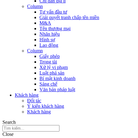
Chỉ dẫn địa lí
Column
Tư vấn đầu tư
Giải quyết tranh chấp tên miền
M&A
Tên thương mại
Nhãn hiệu
Hình sự
Lao động
Column
Giấy phép
Trọng tài
Xử lý vi phạm
Luật phá sản
Bí mật kinh doanh
Sáng chế
Văn bản pháp luật
Khách hàng
Đối tác
Ý kiến khách hàng
Khách hàng
Search
Close