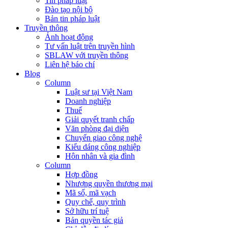
Tin pháp luật
Đào tạo nội bộ
Bản tin pháp luật
Truyền thông
Ảnh hoạt động
Tư vấn luật trên truyền hình
SBLAW với truyền thông
Liên hệ báo chí
Blog
Column
Luật sư tại Việt Nam
Doanh nghiệp
Thuế
Giải quyết tranh chấp
Văn phòng đại diện
Chuyển giao công nghệ
Kiểu dáng công nghiệp
Hôn nhân và gia đình
Column
Hợp đồng
Nhượng quyền thương mại
Mã số, mã vạch
Quy chế, quy trình
Sở hữu trí tuệ
Bản quyền tác giả