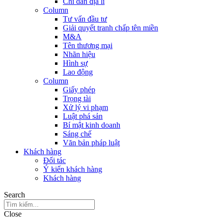
Chỉ dẫn địa lí
Column
Tư vấn đầu tư
Giải quyết tranh chấp tên miền
M&A
Tên thương mại
Nhãn hiệu
Hình sự
Lao động
Column
Giấy phép
Trọng tài
Xử lý vi phạm
Luật phá sản
Bí mật kinh doanh
Sáng chế
Văn bản pháp luật
Khách hàng
Đối tác
Ý kiến khách hàng
Khách hàng
Search
Close