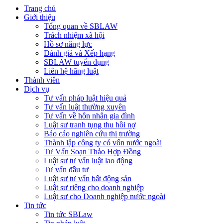
Trang chủ
Giới thiệu
Tổng quan về SBLAW
Trách nhiệm xã hội
Hồ sơ năng lực
Đánh giá và Xếp hạng
SBLAW tuyển dụng
Liên hệ hãng luật
Thành viên
Dịch vụ
Tư vấn pháp luật hiệu quả
Tư vấn luật thường xuyên
Tư vấn về hôn nhân gia đình
Luật sư tranh tụng thu hồi nợ
Báo cáo nghiên cứu thị trường
Thành lập công ty có vốn nước ngoài
Tư Vấn Soạn Thảo Hợp Đồng
Luật sư tư vấn luật lao động
Tư vấn đầu tư
Luật sư tư vấn bất động sản
Luật sư riêng cho doanh nghiệp
Luật sư cho Doanh nghiệp nước ngoài
Tin tức
Tin tức SBLaw