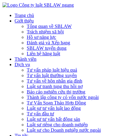
Trang chủ
Giới thiệu
Tổng quan về SBLAW
Trách nhiệm xã hội
Hồ sơ năng lực
Đánh giá và Xếp hạng
SBLAW tuyển dụng
Liên hệ hãng luật
Thành viên
Dịch vụ
Tư vấn pháp luật hiệu quả
Tư vấn luật thường xuyên
Tư vấn về hôn nhân gia đình
Luật sư tranh tụng thu hồi nợ
Báo cáo nghiên cứu thị trường
Thành lập công ty có vốn nước ngoài
Tư Vấn Soạn Thảo Hợp Đồng
Luật sư tư vấn luật lao động
Tư vấn đầu tư
Luật sư tư vấn bất động sản
Luật sư riêng cho doanh nghiệp
Luật sư cho Doanh nghiệp nước ngoài
Tin tức