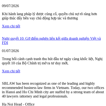
09/07/2026
Khi hành lang pháp lý được củng cố, quyền chủ nợ rõ ràng hơn
giúp thúc đẩy bên vay chủ động hợp tác và thương
Xem chi tiết
Nghị quyết 10: Gỡ điểm nghẽn liên kết giữa doanh nghiệp Việt và
FDI
01/07/2026
Trong bối cảnh cạnh tranh thu hút đầu tư ngày càng khốc liệt, Nghị
quyết 10 của Bộ Chính trị mở ra tư duy mới,
Xem chi tiết
SBLAW has been recognized as one of the leading and highly
recommended business law firms in Vietnam. Today, our two offices
in Hanoi and Ho Chi Minh city are staffed by a strong team of about
40 lawyers /attorney and legal professionals.
Ha Noi Head - Office