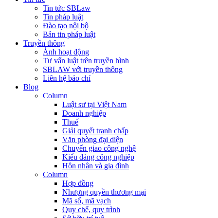
Tin tức SBLaw
Tin pháp luật
Đào tạo nội bộ
Bản tin pháp luật
Truyền thông
Ảnh hoạt động
Tư vấn luật trên truyền hình
SBLAW với truyền thông
Liên hệ báo chí
Blog
Column
Luật sư tại Việt Nam
Doanh nghiệp
Thuế
Giải quyết tranh chấp
Văn phòng đại diện
Chuyển giao công nghệ
Kiểu dáng công nghiệp
Hôn nhân và gia đình
Column
Hợp đồng
Nhượng quyền thương mại
Mã số, mã vạch
Quy chế, quy trình