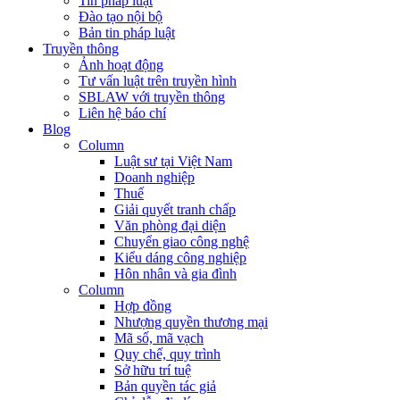
Tin pháp luật
Đào tạo nội bộ
Bản tin pháp luật
Truyền thông
Ảnh hoạt động
Tư vấn luật trên truyền hình
SBLAW với truyền thông
Liên hệ báo chí
Blog
Column
Luật sư tại Việt Nam
Doanh nghiệp
Thuế
Giải quyết tranh chấp
Văn phòng đại diện
Chuyển giao công nghệ
Kiểu dáng công nghiệp
Hôn nhân và gia đình
Column
Hợp đồng
Nhượng quyền thương mại
Mã số, mã vạch
Quy chế, quy trình
Sở hữu trí tuệ
Bản quyền tác giả