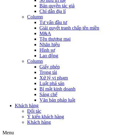
Sở hữu trí tuệ
Bản quyền tác giả
Chỉ dẫn địa lí
Column
Tư vấn đầu tư
Giải quyết tranh chấp tên miền
M&A
Tên thương mại
Nhãn hiệu
Hình sự
Lao động
Column
Giấy phép
Trọng tài
Xử lý vi phạm
Luật phá sản
Bí mật kinh doanh
Sáng chế
Văn bản pháp luật
Khách hàng
Đối tác
Ý kiến khách hàng
Khách hàng
Menu