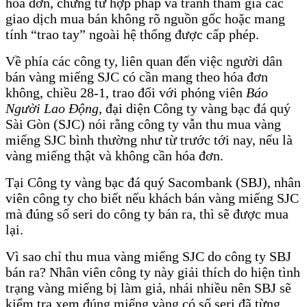
hóa đơn, chứng từ hợp pháp và tránh tham gia các
giao dịch mua bán không rõ nguồn gốc hoặc mang
tính “trao tay” ngoài hệ thống được cấp phép.
Về phía các công ty, liên quan đến việc người dân
bán vàng miếng SJC có cần mang theo hóa đơn
không, chiều 28-1, trao đổi với phóng viên
Báo
Người Lao Động
, đại diện Công ty vàng bạc đá quý
Sài Gòn (SJC) nói rằng công ty vẫn thu mua vàng
miếng SJC bình thường như từ trước tới nay, nếu là
vàng miếng thật và không cần hóa đơn.
Tại Công ty vàng bạc đá quý Sacombank (SBJ), nhân
viên công ty cho biết nếu khách bán vàng miếng SJC
mà đúng số seri do công ty bán ra, thì sẽ được mua
lại.
Vì sao chỉ thu mua vàng miếng SJC do công ty SBJ
bán ra? Nhân viên công ty này giải thích do hiện tình
trạng vàng miếng bị làm giả, nhái nhiều nên SBJ sẽ
kiểm tra xem đúng miếng vàng có số seri đã từng