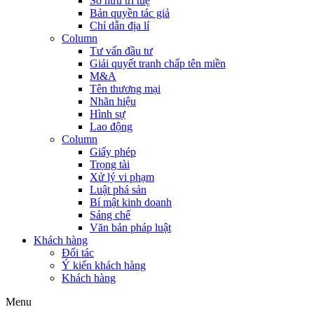
Sở hữu trí tuệ
Bản quyền tác giả
Chỉ dẫn địa lí
Column
Tư vấn đầu tư
Giải quyết tranh chấp tên miền
M&A
Tên thương mại
Nhãn hiệu
Hình sự
Lao động
Column
Giấy phép
Trọng tài
Xử lý vi phạm
Luật phá sản
Bí mật kinh doanh
Sáng chế
Văn bản pháp luật
Khách hàng
Đối tác
Ý kiến khách hàng
Khách hàng
Menu