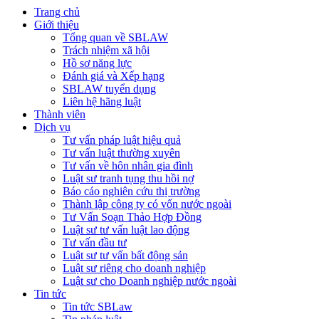
Trang chủ
Giới thiệu
Tổng quan về SBLAW
Trách nhiệm xã hội
Hồ sơ năng lực
Đánh giá và Xếp hạng
SBLAW tuyển dụng
Liên hệ hãng luật
Thành viên
Dịch vụ
Tư vấn pháp luật hiệu quả
Tư vấn luật thường xuyên
Tư vấn về hôn nhân gia đình
Luật sư tranh tụng thu hồi nợ
Báo cáo nghiên cứu thị trường
Thành lập công ty có vốn nước ngoài
Tư Vấn Soạn Thảo Hợp Đồng
Luật sư tư vấn luật lao động
Tư vấn đầu tư
Luật sư tư vấn bất động sản
Luật sư riêng cho doanh nghiệp
Luật sư cho Doanh nghiệp nước ngoài
Tin tức
Tin tức SBLaw