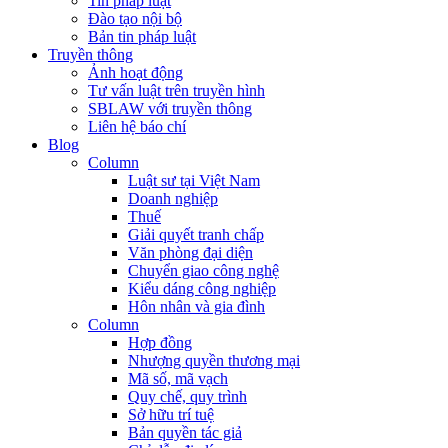
Tin pháp luật
Đào tạo nội bộ
Bản tin pháp luật
Truyền thông
Ảnh hoạt động
Tư vấn luật trên truyền hình
SBLAW với truyền thông
Liên hệ báo chí
Blog
Column
Luật sư tại Việt Nam
Doanh nghiệp
Thuế
Giải quyết tranh chấp
Văn phòng đại diện
Chuyển giao công nghệ
Kiểu dáng công nghiệp
Hôn nhân và gia đình
Column
Hợp đồng
Nhượng quyền thương mại
Mã số, mã vạch
Quy chế, quy trình
Sở hữu trí tuệ
Bản quyền tác giả