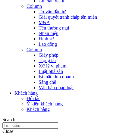
Chỉ dẫn địa lí
Column
Tư vấn đầu tư
Giải quyết tranh chấp tên miền
M&A
Tên thương mại
Nhãn hiệu
Hình sự
Lao động
Column
Giấy phép
Trọng tài
Xử lý vi phạm
Luật phá sản
Bí mật kinh doanh
Sáng chế
Văn bản pháp luật
Khách hàng
Đối tác
Ý kiến khách hàng
Khách hàng
Search
Close