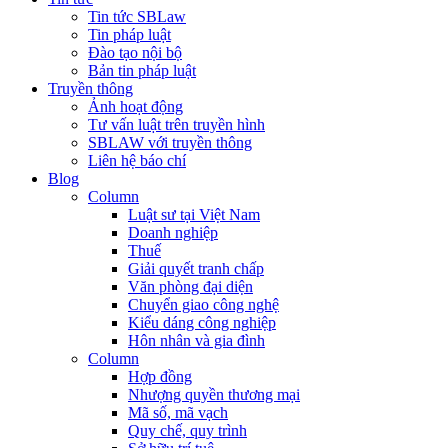
Tin tức SBLaw
Tin pháp luật
Đào tạo nội bộ
Bản tin pháp luật
Truyền thông
Ảnh hoạt động
Tư vấn luật trên truyền hình
SBLAW với truyền thông
Liên hệ báo chí
Blog
Column
Luật sư tại Việt Nam
Doanh nghiệp
Thuế
Giải quyết tranh chấp
Văn phòng đại diện
Chuyển giao công nghệ
Kiểu dáng công nghiệp
Hôn nhân và gia đình
Column
Hợp đồng
Nhượng quyền thương mại
Mã số, mã vạch
Quy chế, quy trình