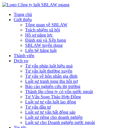
Trang chủ
Giới thiệu
Tổng quan về SBLAW
Trách nhiệm xã hội
Hồ sơ năng lực
Đánh giá và Xếp hạng
SBLAW tuyển dụng
Liên hệ hãng luật
Thành viên
Dịch vụ
Tư vấn pháp luật hiệu quả
Tư vấn luật thường xuyên
Tư vấn về hôn nhân gia đình
Luật sư tranh tụng thu hồi nợ
Báo cáo nghiên cứu thị trường
Thành lập công ty có vốn nước ngoài
Tư Vấn Soạn Thảo Hợp Đồng
Luật sư tư vấn luật lao động
Tư vấn đầu tư
Luật sư tư vấn bất động sản
Luật sư riêng cho doanh nghiệp
Luật sư cho Doanh nghiệp nước ngoài
Tin tức