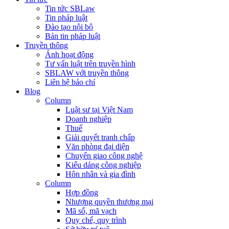
Tin tức SBLaw
Tin pháp luật
Đào tạo nội bộ
Bản tin pháp luật
Truyền thông
Ảnh hoạt động
Tư vấn luật trên truyền hình
SBLAW với truyền thông
Liên hệ báo chí
Blog
Column
Luật sư tại Việt Nam
Doanh nghiệp
Thuế
Giải quyết tranh chấp
Văn phòng đại diện
Chuyển giao công nghệ
Kiểu dáng công nghiệp
Hôn nhân và gia đình
Column
Hợp đồng
Nhượng quyền thương mại
Mã số, mã vạch
Quy chế, quy trình