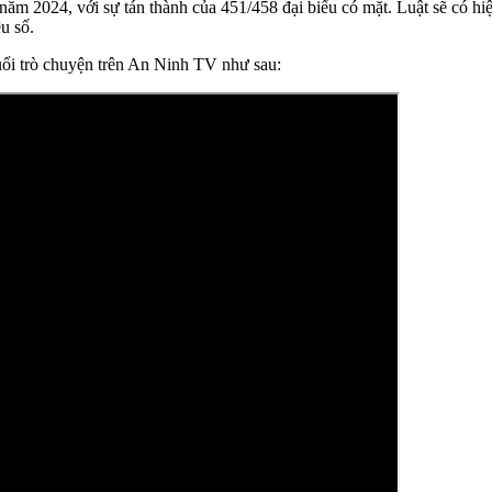
m 2024, với sự tán thành của 451/458 đại biểu có mặt. Luật sẽ có hiệ
u số.
ổi trò chuyện trên An Ninh TV như sau: