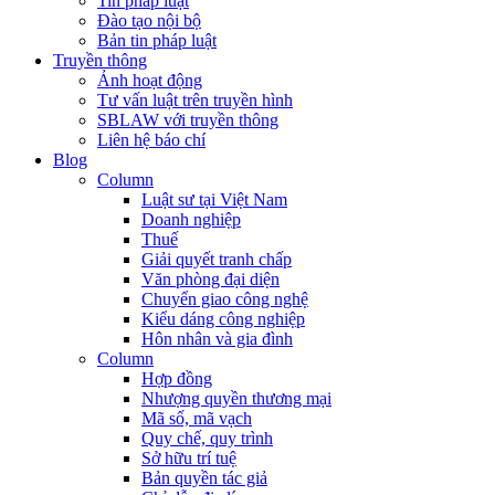
Tin pháp luật
Đào tạo nội bộ
Bản tin pháp luật
Truyền thông
Ảnh hoạt động
Tư vấn luật trên truyền hình
SBLAW với truyền thông
Liên hệ báo chí
Blog
Column
Luật sư tại Việt Nam
Doanh nghiệp
Thuế
Giải quyết tranh chấp
Văn phòng đại diện
Chuyển giao công nghệ
Kiểu dáng công nghiệp
Hôn nhân và gia đình
Column
Hợp đồng
Nhượng quyền thương mại
Mã số, mã vạch
Quy chế, quy trình
Sở hữu trí tuệ
Bản quyền tác giả