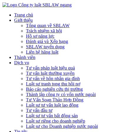
Trang chủ
Giới thiệu
Tổng quan về SBLAW
Trách nhiệm xã hội
Hồ sơ năng lực
Đánh giá và Xếp hạng
SBLAW tuyển dụng
Liên hệ hãng luật
Thành viên
Dịch vụ
Tư vấn pháp luật hiệu quả
Tư vấn luật thường xuyên
Tư vấn về hôn nhân gia đình
Luật sư tranh tụng thu hồi nợ
Báo cáo nghiên cứu thị trường
Thành lập công ty có vốn nước ngoài
Tư Vấn Soạn Thảo Hợp Đồng
Luật sư tư vấn luật lao động
Tư vấn đầu tư
Luật sư tư vấn bất động sản
Luật sư riêng cho doanh nghiệp
Luật sư cho Doanh nghiệp nước ngoài
Tin tức