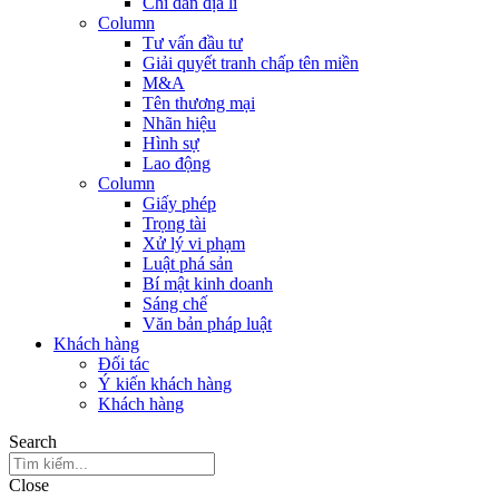
Chỉ dẫn địa lí
Column
Tư vấn đầu tư
Giải quyết tranh chấp tên miền
M&A
Tên thương mại
Nhãn hiệu
Hình sự
Lao động
Column
Giấy phép
Trọng tài
Xử lý vi phạm
Luật phá sản
Bí mật kinh doanh
Sáng chế
Văn bản pháp luật
Khách hàng
Đối tác
Ý kiến khách hàng
Khách hàng
Search
Close