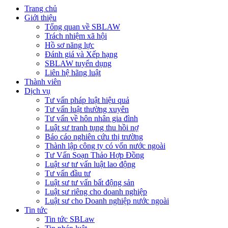
Trang chủ
Giới thiệu
Tổng quan về SBLAW
Trách nhiệm xã hội
Hồ sơ năng lực
Đánh giá và Xếp hạng
SBLAW tuyển dụng
Liên hệ hãng luật
Thành viên
Dịch vụ
Tư vấn pháp luật hiệu quả
Tư vấn luật thường xuyên
Tư vấn về hôn nhân gia đình
Luật sư tranh tụng thu hồi nợ
Báo cáo nghiên cứu thị trường
Thành lập công ty có vốn nước ngoài
Tư Vấn Soạn Thảo Hợp Đồng
Luật sư tư vấn luật lao động
Tư vấn đầu tư
Luật sư tư vấn bất động sản
Luật sư riêng cho doanh nghiệp
Luật sư cho Doanh nghiệp nước ngoài
Tin tức
Tin tức SBLaw