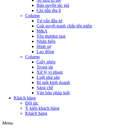
Sở hữu trí tuệ
Bản quyền tác giả
Chỉ dẫn địa lí
Column
Tư vấn đầu tư
Giải quyết tranh chấp tên miền
M&A
Tên thương mại
Nhãn hiệu
Hình sự
Lao động
Column
Giấy phép
Trọng tài
Xử lý vi phạm
Luật phá sản
Bí mật kinh doanh
Sáng chế
Văn bản pháp luật
Khách hàng
Đối tác
Ý kiến khách hàng
Khách hàng
Menu