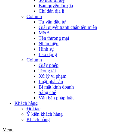
Sở hữu trí tuệ
Bản quyền tác giả
Chỉ dẫn địa lí
Column
Tư vấn đầu tư
Giải quyết tranh chấp tên miền
M&A
Tên thương mại
Nhãn hiệu
Hình sự
Lao động
Column
Giấy phép
Trọng tài
Xử lý vi phạm
Luật phá sản
Bí mật kinh doanh
Sáng chế
Văn bản pháp luật
Khách hàng
Đối tác
Ý kiến khách hàng
Khách hàng
Menu