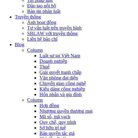
Tin pháp luật
Đào tạo nội bộ
Bản tin pháp luật
Truyền thông
Ảnh hoạt động
Tư vấn luật trên truyền hình
SBLAW với truyền thông
Liên hệ báo chí
Blog
Column
Luật sư tại Việt Nam
Doanh nghiệp
Thuế
Giải quyết tranh chấp
Văn phòng đại diện
Chuyển giao công nghệ
Kiểu dáng công nghiệp
Hôn nhân và gia đình
Column
Hợp đồng
Nhượng quyền thương mại
Mã số, mã vạch
Quy chế, quy trình
Sở hữu trí tuệ
Bản quyền tác giả