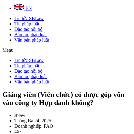
EN
Tin tức SBLaw
Tin pháp luật
Đào tạo nội bộ
Bản tin pháp luật
Văn bản pháp luật
Menu
Tin tức SBLaw
Tin pháp luật
Đào tạo nội bộ
Bản tin pháp luật
Văn bản pháp luật
Giảng viên (Viên chức) có được góp vốn
vào công ty Hợp danh không?
sblaw
Tháng Ba 24, 2025
Doanh nghiệp
,
FAQ
467