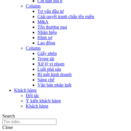
Chỉ dẫn địa lí
Column
Tư vấn đầu tư
Giải quyết tranh chấp tên miền
M&A
Tên thương mại
Nhãn hiệu
Hình sự
Lao động
Column
Giấy phép
Trọng tài
Xử lý vi phạm
Luật phá sản
Bí mật kinh doanh
Sáng chế
Văn bản pháp luật
Khách hàng
Đối tác
Ý kiến khách hàng
Khách hàng
Search
Close