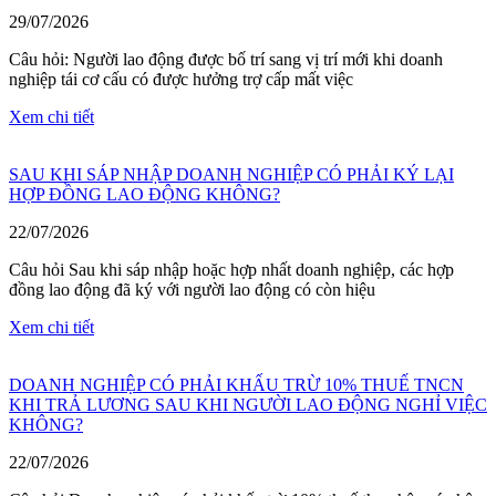
29/07/2026
Câu hỏi: Người lao động được bố trí sang vị trí mới khi doanh
nghiệp tái cơ cấu có được hưởng trợ cấp mất việc
Xem chi tiết
SAU KHI SÁP NHẬP DOANH NGHIỆP CÓ PHẢI KÝ LẠI
HỢP ĐỒNG LAO ĐỘNG KHÔNG?
22/07/2026
Câu hỏi Sau khi sáp nhập hoặc hợp nhất doanh nghiệp, các hợp
đồng lao động đã ký với người lao động có còn hiệu
Xem chi tiết
DOANH NGHIỆP CÓ PHẢI KHẤU TRỪ 10% THUẾ TNCN
KHI TRẢ LƯƠNG SAU KHI NGƯỜI LAO ĐỘNG NGHỈ VIỆC
KHÔNG?
22/07/2026