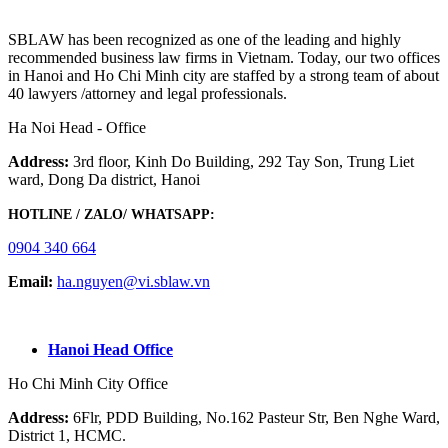
SBLAW has been recognized as one of the leading and highly
recommended business law firms in Vietnam. Today, our two offices
in Hanoi and Ho Chi Minh city are staffed by a strong team of about
40 lawyers /attorney and legal professionals.
Ha Noi Head - Office
Address:
3rd floor, Kinh Do Building, 292 Tay Son, Trung Liet
ward, Dong Da district, Hanoi
HOTLINE / ZALO/ WHATSAPP:
0904 340 664
Email:
ha.nguyen@vi.sblaw.vn
GOOGLE MAP:
Hanoi Head Office
Ho Chi Minh City Office
Address:
6Flr, PDD Building, No.162 Pasteur Str, Ben Nghe Ward,
District 1, HCMC.