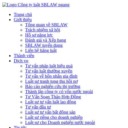
Trang chủ
Giới thiệu
Tổng quan về SBLAW
Trách nhiệm xã hội
Hồ sơ năng lực
Đánh giá và Xếp hạng
SBLAW tuyển dụng
Liên hệ hãng luật
Thành viên
Dịch vụ
Tư vấn pháp luật hiệu quả
Tư vấn luật thường xuyên
Tư vấn về hôn nhân gia đình
Luật sư tranh tụng thu hồi nợ
Báo cáo nghiên cứu thị trường
Thành lập công ty có vốn nước ngoài
Tư Vấn Soạn Thảo Hợp Đồng
Luật sư tư vấn luật lao động
Tư vấn đầu tư
Luật sư tư vấn bất động sản
Luật sư riêng cho doanh nghiệp
Luật sư cho Doanh nghiệp nước ngoài
Tin tức