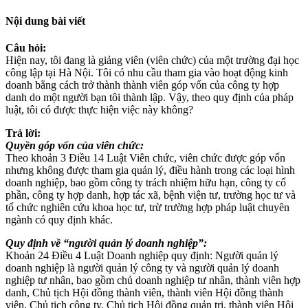
Nội dung bài viết
Câu hỏi:
Hiện nay, tôi đang là giảng viên (viên chức) của một trường đại học
công lập tại Hà Nội. Tôi có nhu cầu tham gia vào hoạt động kinh
doanh bằng cách trở thành thành viên góp vốn của công ty hợp
danh do một người bạn tôi thành lập. Vậy, theo quy định của pháp
luật, tôi có được thực hiện việc này không?
Trả lời:
Quyền góp vốn của viên chức:
Theo khoản 3 Điều 14 Luật Viên chức, viên chức được góp vốn
nhưng không được tham gia quản lý, điều hành trong các loại hình
doanh nghiệp, bao gồm công ty trách nhiệm hữu hạn, công ty cổ
phần, công ty hợp danh, hợp tác xã, bệnh viện tư, trường học tư và
tổ chức nghiên cứu khoa học tư, trừ trường hợp pháp luật chuyên
ngành có quy định khác.
Quy định về “người quản lý doanh nghiệp”:
Khoản 24 Điều 4 Luật Doanh nghiệp quy định: Người quản lý
doanh nghiệp là người quản lý công ty và người quản lý doanh
nghiệp tư nhân, bao gồm chủ doanh nghiệp tư nhân, thành viên hợp
danh, Chủ tịch Hội đồng thành viên, thành viên Hội đồng thành
viên, Chủ tịch công ty, Chủ tịch Hội đồng quản trị, thành viên Hội