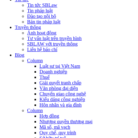
Tin tức SBLaw
Tin pháp luật
Đào tạo nội bộ
Bản tin pháp luật
Truyền thông
Ảnh hoạt động
Tư vấn luật trên truyền hình
SBLAW với truyền thông
Liên hệ báo chí
Blog
Column
Luật sư tại Việt Nam
Doanh nghiệp
Thuế
Giải quyết tranh chấp
Văn phòng đại diện
Chuyển giao công nghệ
Kiểu dáng công nghiệp
Hôn nhân và gia đình
Column
Hợp đồng
Nhượng quyền thương mại
Mã số, mã vạch
Quy chế, quy trình