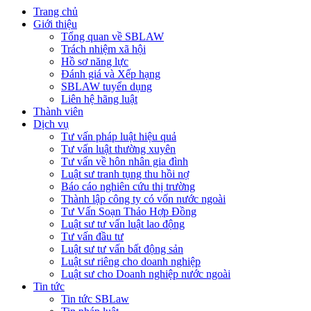
Trang chủ
Giới thiệu
Tổng quan về SBLAW
Trách nhiệm xã hội
Hồ sơ năng lực
Đánh giá và Xếp hạng
SBLAW tuyển dụng
Liên hệ hãng luật
Thành viên
Dịch vụ
Tư vấn pháp luật hiệu quả
Tư vấn luật thường xuyên
Tư vấn về hôn nhân gia đình
Luật sư tranh tụng thu hồi nợ
Báo cáo nghiên cứu thị trường
Thành lập công ty có vốn nước ngoài
Tư Vấn Soạn Thảo Hợp Đồng
Luật sư tư vấn luật lao động
Tư vấn đầu tư
Luật sư tư vấn bất động sản
Luật sư riêng cho doanh nghiệp
Luật sư cho Doanh nghiệp nước ngoài
Tin tức
Tin tức SBLaw