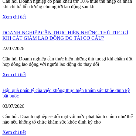
Câu hỏi Doanh nghiệp có phải khấu trừ 10% thuế thu nhập cá nhân
khi chi trả tiền lương cho người lao động sau khi
Xem chi tiết
DOANH NGHIỆP CẦN THỰC HIỆN NHỮNG THỦ TỤC GÌ
KHI CẮT GIẢM LAO ĐỘNG DO TÁI CƠ CẤU?
22/07/2026
Câu hỏi Doanh nghiệp cần thực hiện những thủ tục gì khi chấm dứt
hợp đồng lao động với người lao động do thay đổi
Xem chi tiết
Hậu quả pháp lý của việc không thực hiện khám sức khỏe định kỳ
bắt buộc
03/07/2026
Câu hỏi: Doanh nghiệp sẽ đối mặt với mức phạt hành chính như thế
nào nếu không tổ chức khám sức khỏe định kỳ cho
Xem chi tiết