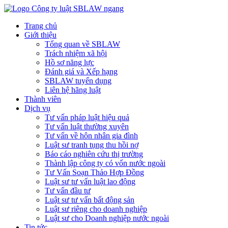
Trang chủ
Giới thiệu
Tổng quan về SBLAW
Trách nhiệm xã hội
Hồ sơ năng lực
Đánh giá và Xếp hạng
SBLAW tuyển dụng
Liên hệ hãng luật
Thành viên
Dịch vụ
Tư vấn pháp luật hiệu quả
Tư vấn luật thường xuyên
Tư vấn về hôn nhân gia đình
Luật sư tranh tụng thu hồi nợ
Báo cáo nghiên cứu thị trường
Thành lập công ty có vốn nước ngoài
Tư Vấn Soạn Thảo Hợp Đồng
Luật sư tư vấn luật lao động
Tư vấn đầu tư
Luật sư tư vấn bất động sản
Luật sư riêng cho doanh nghiệp
Luật sư cho Doanh nghiệp nước ngoài
Tin tức