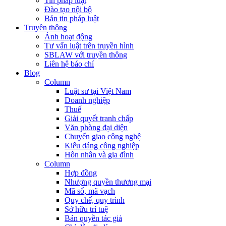
Tin pháp luật
Đào tạo nội bộ
Bản tin pháp luật
Truyền thông
Ảnh hoạt động
Tư vấn luật trên truyền hình
SBLAW với truyền thông
Liên hệ báo chí
Blog
Column
Luật sư tại Việt Nam
Doanh nghiệp
Thuế
Giải quyết tranh chấp
Văn phòng đại diện
Chuyển giao công nghệ
Kiểu dáng công nghiệp
Hôn nhân và gia đình
Column
Hợp đồng
Nhượng quyền thương mại
Mã số, mã vạch
Quy chế, quy trình
Sở hữu trí tuệ
Bản quyền tác giả