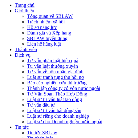
Trang chủ
Giới thiệu
Tổng quan về SBLAW
Trách nhiệm xã hội
Hồ sơ năng lực
Đánh giá và Xếp hạng
SBLAW tuyển dụng
Liên hệ hãng luật
Thành viên
Dịch vụ
Tư vấn pháp luật hiệu quả
Tư vấn luật thường xuyên
Tư vấn về hôn nhân gia đình
Luật sư tranh tụng thu hồi nợ
Báo cáo nghiên cứu thị trường
Thành lập công ty có vốn nước ngoài
Tư Vấn Soạn Thảo Hợp Đồng
Luật sư tư vấn luật lao động
Tư vấn đầu tư
Luật sư tư vấn bất động sản
Luật sư riêng cho doanh nghiệp
Luật sư cho Doanh nghiệp nước ngoài
Tin tức
Tin tức SBLaw