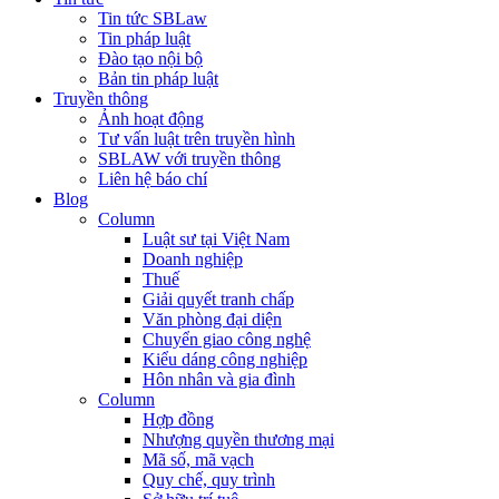
Tin tức SBLaw
Tin pháp luật
Đào tạo nội bộ
Bản tin pháp luật
Truyền thông
Ảnh hoạt động
Tư vấn luật trên truyền hình
SBLAW với truyền thông
Liên hệ báo chí
Blog
Column
Luật sư tại Việt Nam
Doanh nghiệp
Thuế
Giải quyết tranh chấp
Văn phòng đại diện
Chuyển giao công nghệ
Kiểu dáng công nghiệp
Hôn nhân và gia đình
Column
Hợp đồng
Nhượng quyền thương mại
Mã số, mã vạch
Quy chế, quy trình