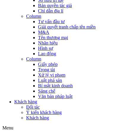
Sở hữu trí tuệ
Bản quyền tác giả
Chỉ dẫn địa lí
Column
Tư vấn đầu tư
Giải quyết tranh chấp tên miền
M&A
Tên thương mại
Nhãn hiệu
Hình sự
Lao động
Column
Giấy phép
Trọng tài
Xử lý vi phạm
Luật phá sản
Bí mật kinh doanh
Sáng chế
Văn bản pháp luật
Khách hàng
Đối tác
Ý kiến khách hàng
Khách hàng
Menu