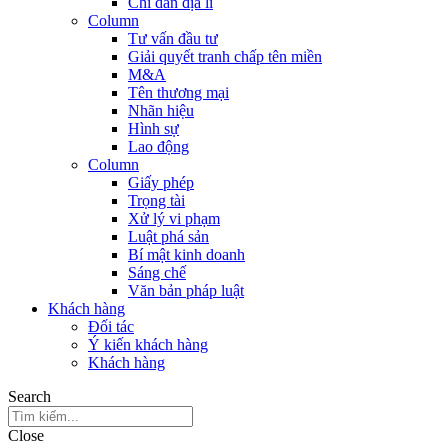
Chỉ dẫn địa lí
Column
Tư vấn đầu tư
Giải quyết tranh chấp tên miền
M&A
Tên thương mại
Nhãn hiệu
Hình sự
Lao động
Column
Giấy phép
Trọng tài
Xử lý vi phạm
Luật phá sản
Bí mật kinh doanh
Sáng chế
Văn bản pháp luật
Khách hàng
Đối tác
Ý kiến khách hàng
Khách hàng
Search
Close