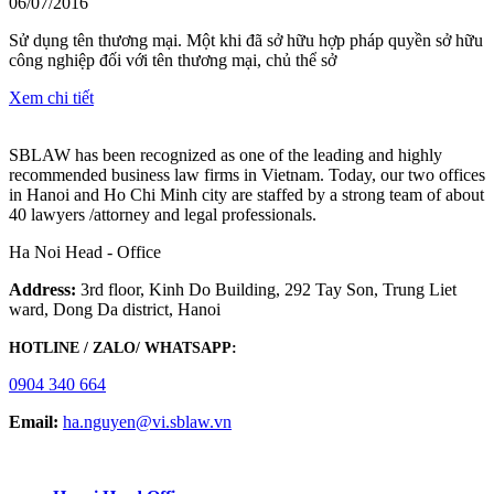
06/07/2016
Sử dụng tên thương mại. Một khi đã sở hữu hợp pháp quyền sở hữu
công nghiệp đối với tên thương mại, chủ thể sở
Xem chi tiết
SBLAW has been recognized as one of the leading and highly
recommended business law firms in Vietnam. Today, our two offices
in Hanoi and Ho Chi Minh city are staffed by a strong team of about
40 lawyers /attorney and legal professionals.
Ha Noi Head - Office
Address:
3rd floor, Kinh Do Building, 292 Tay Son, Trung Liet
ward, Dong Da district, Hanoi
HOTLINE / ZALO/ WHATSAPP:
0904 340 664
Email:
ha.nguyen@vi.sblaw.vn
GOOGLE MAP: