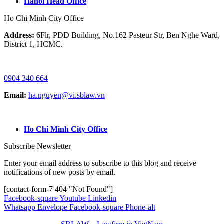
Hanoi Head Office
Ho Chi Minh City Office
Address:
6Flr, PDD Building, No.162 Pasteur Str, Ben Nghe Ward,
District 1, HCMC.
HOTLINE / ZALO/ WHATSAPP:
0904 340 664
Email:
ha.nguyen@vi.sblaw.vn
GOOGLE MAP:
Ho Chi Minh City Office
Subscribe Newsletter
Enter your email address to subscribe to this blog and receive
notifications of new posts by email.
[contact-form-7 404 "Not Found"]
Facebook-square
Youtube
Linkedin
Whatsapp
Envelope
Facebook-square
Phone-alt