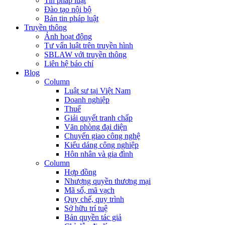
Tin pháp luật
Đào tạo nội bộ
Bản tin pháp luật
Truyền thông
Ảnh hoạt động
Tư vấn luật trên truyền hình
SBLAW với truyền thông
Liên hệ báo chí
Blog
Column
Luật sư tại Việt Nam
Doanh nghiệp
Thuế
Giải quyết tranh chấp
Văn phòng đại diện
Chuyển giao công nghệ
Kiểu dáng công nghiệp
Hôn nhân và gia đình
Column
Hợp đồng
Nhượng quyền thương mại
Mã số, mã vạch
Quy chế, quy trình
Sở hữu trí tuệ
Bản quyền tác giả