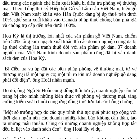
đầu trong các ngành chế biến xuất khẩu bị điều tra phòng vệ thương
mại. Theo Tổng thư ký Hiệp hội Gỗ và Lâm sản Việt Nam, hiện gỗ
dán Việt Nam xuất khẩu vào Hàn Quốc đang bị áp thuế trên dưới
10%, ghế sofa xuất khẩu vào Canada bị áp thuế chống bán phá giá
và chống trợ cấp đến trên dưới 100%.
Hoa Kỳ là thị trường lớn nhất của sản phẩm gỗ Việt Nam, chiếm
trên 50% tổng kim ngạch xuất khẩu thì các doanh nghiệp cũng đã bị
áp thuế chống lẩn tránh thuế đối với sản phẩm gỗ dán. 37 doanh
nghiệp của Việt Nam kinh doanh sản phẩm cũng đã bị vào danh
sách đen của Hoa Kỳ.
“Bị điều tra và áp đặt các biện pháp phòng vệ thương mại, tự vệ
thương mại là một nguy cơ, một rủi ro lớn mà doanh nghiệp gỗ đang
phải đối diện”, ông Hoài nhấn mạnh.
Do đó, ông Ngô Sĩ Hoài cũng đồng thời lưu ý, doanh nghiệp cần tự
trang bị cho mình những kiến thức về phòng vệ thương mại, tăng
cường kiểm soát chuỗi cung ứng đồng thời lưu lại các bằng chứng.
“Một số trường hợp do các quy trình thủ tục quá phức tạp cộng với
thời gian ngắn nên các doanh nghiệp khai báo không cẩn thận, tạo
ra những mâu thuẫn. Cũng có những doanh nghiệp không hợp tác
đều bị liệt vào danh sách đen”, ông Hoài lấy ví dụ.