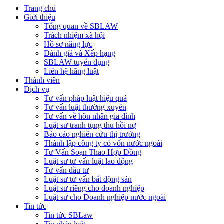
Trang chủ
Giới thiệu
Tổng quan về SBLAW
Trách nhiệm xã hội
Hồ sơ năng lực
Đánh giá và Xếp hạng
SBLAW tuyển dụng
Liên hệ hãng luật
Thành viên
Dịch vụ
Tư vấn pháp luật hiệu quả
Tư vấn luật thường xuyên
Tư vấn về hôn nhân gia đình
Luật sư tranh tụng thu hồi nợ
Báo cáo nghiên cứu thị trường
Thành lập công ty có vốn nước ngoài
Tư Vấn Soạn Thảo Hợp Đồng
Luật sư tư vấn luật lao động
Tư vấn đầu tư
Luật sư tư vấn bất động sản
Luật sư riêng cho doanh nghiệp
Luật sư cho Doanh nghiệp nước ngoài
Tin tức
Tin tức SBLaw