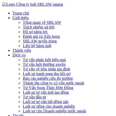
Trang chủ
Giới thiệu
Tổng quan về SBLAW
Trách nhiệm xã hội
Hồ sơ năng lực
Đánh giá và Xếp hạng
SBLAW tuyển dụng
Liên hệ hãng luật
Thành viên
Dịch vụ
Tư vấn pháp luật hiệu quả
Tư vấn luật thường xuyên
Tư vấn về hôn nhân gia đình
Luật sư tranh tụng thu hồi nợ
Báo cáo nghiên cứu thị trường
Thành lập công ty có vốn nước ngoài
Tư Vấn Soạn Thảo Hợp Đồng
Luật sư tư vấn luật lao động
Tư vấn đầu tư
Luật sư tư vấn bất động sản
Luật sư riêng cho doanh nghiệp
Luật sư cho Doanh nghiệp nước ngoài
Tin tức