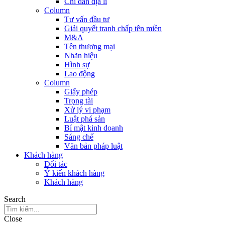
Chỉ dẫn địa lí
Column
Tư vấn đầu tư
Giải quyết tranh chấp tên miền
M&A
Tên thương mại
Nhãn hiệu
Hình sự
Lao động
Column
Giấy phép
Trọng tài
Xử lý vi phạm
Luật phá sản
Bí mật kinh doanh
Sáng chế
Văn bản pháp luật
Khách hàng
Đối tác
Ý kiến khách hàng
Khách hàng
Search
Close