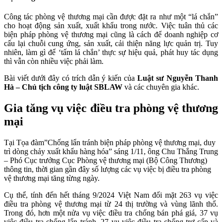
Công tác phòng vệ thương mại cần được đặt ra như một “lá chắn”
cho hoạt động sản xuất, xuất khẩu trong nước. Việc tuân thủ các
biện pháp phòng vệ thương mại cũng là cách để doanh nghiệp cơ
cấu lại chuỗi cung ứng, sản xuất, cải thiện năng lực quản trị. Tuy
nhiên, làm gì để ‘tấm lá chắn’ thực sự hiệu quả, phát huy tác dụng
thì vẫn còn nhiều việc phải làm.
Bài viết dưới đây có trích dẫn ý kiến của
Luật sư Nguyễn Thanh
Hà – Chủ tịch công ty luật SBLAW
và các chuyên gia khác.
Gia tăng vụ việc điều tra phòng vệ thương
mại
Tại Tọa đàm”Chống lẩn tránh biện pháp phòng vệ thương mại, duy
trì dòng chảy xuất khẩu hàng hóa” sáng 1/11, ông Chu Thắng Trung
– Phó Cục trưởng Cục Phòng vệ thương mại (Bộ Công Thương)
thông tin, thời gian gần đây số lượng các vụ việc bị điều tra phòng
vệ thương mại tăng từng ngày.
Cụ thể, tính đến hết tháng 9/2024 Việt Nam đối mặt 263 vụ việc
điều tra phòng vệ thương mại từ 24 thị trường và vùng lãnh thổ.
Trong đó, hơn một nửa vụ việc điều tra chống bán phá giá, 37 vụ
việc điều tra chống lẩn tránh, 27 vụ việc điều tra chống trợ cấp và