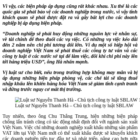
Vì vậy, các biện pháp áp dụng cũng rất khác nhau. Xu thế là các
quốc gia sẽ phải bảo vệ các doanh nghiệp trong nước, vì vậy tính
khách quan sẽ phải được đặt ra và gây bất lợi cho các doanh
nghiệp bị áp dụng biện pháp.
“Doanh nghiệp sẽ phải huy động những nguồn lực về nhân sự,
về tài chính để theo đuổi các vụ việc. Có những vụ việc kéo dài
đến 2 năm nên chi phí tương đối lớn. Ví dụ một số hiệp hội và
doanh nghiệp Việt Nam sẽ phải thuê các công ty tư vấn và các
công ty luật ở các nước sở tại để làm việc, đôi khi chi phí này lên
tới hàng triệu USD”, ông Hà nhấn mạnh.
Vị luật sư cho biết, nếu trong trường hợp không may mắn và bị
áp dụng những biện pháp phòng vệ, các chế tài sẽ tăng thuế
nhập khẩu lên khiến hàng hóa Việt Nam sẽ giảm tính cạnh tranh
và đứng trước nguy cơ mất thị trường.
Luật sư Nguyễn Thanh Hà – Chủ tịch công ty luật SBLAW
Tuy nhiên, theo ông Chu Thắng Trung, hiện những biện pháp
chống lẩn tránh cũng có tác động nhất định đối với ngành sản xuất
Việt Nam. Việc chỉ những doanh nghiệp xuất khẩu những sản phẩm
VAT lớn tại Việt Nam mới có thể xuất khẩu được sẽ khuyến khích
các doanh nghiệp tiếp tục đầu tư và phát triển, nâng cao hơn nữa