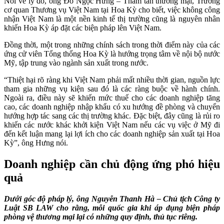
Nói về lý do, ông Đỗ Ngọc Hưng – Tham tán thương mại, Trưởng
cơ quan Thương vụ Việt Nam tại Hoa Kỳ cho biết, việc không công
nhận Việt Nam là một nền kinh tế thị trường cũng là nguyên nhân
khiến Hoa Kỳ áp đặt các biện pháp lên Việt Nam.
Đồng thời, một trong những chính sách trong thời điểm này của các
ứng cử viên Tổng thống Hoa Kỳ là hướng trọng tâm về nội bộ nước
Mỹ, tập trung vào ngành sản xuất trong nước.
“Thiệt hại rõ ràng khi Việt Nam phải mất nhiều thời gian, nguồn lực
tham gia những vụ kiện sau đó là các ràng buộc về hành chính.
Ngoài ra, điều này sẽ khiến mức thuế cho các doanh nghiệp tăng
cao, các doanh nghiệp nhập khẩu có xu hướng đề phòng và chuyển
hướng hợp tác sang các thị trường khác. Đặc biệt, đây cũng là rủi ro
khiến các nước khác khởi kiện Việt Nam nếu các vụ việc ở Mỹ đi
đến kết luận mang lại lợi ích cho các doanh nghiệp sản xuất tại Hoa
Kỳ”, ông Hưng nói.
Doanh nghiệp cần chủ động ứng phó hiệu
quả
Dưới góc độ pháp lý, ông Nguyễn Thanh Hà – Chủ tịch Công ty
Luật SB LAW cho rằng, mỗi quốc gia khi áp dụng biện pháp
phòng vệ thương mại lại có những quy định, thủ tục riêng.