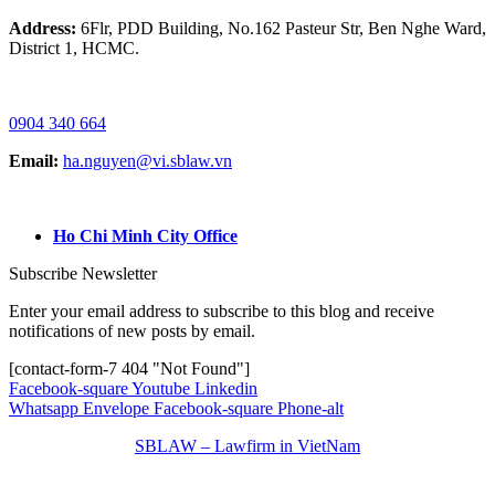
Address:
6Flr, PDD Building, No.162 Pasteur Str, Ben Nghe Ward,
District 1, HCMC.
HOTLINE / ZALO/ WHATSAPP:
0904 340 664
Email:
ha.nguyen@vi.sblaw.vn
GOOGLE MAP:
Ho Chi Minh City Office
Subscribe Newsletter
Enter your email address to subscribe to this blog and receive
notifications of new posts by email.
[contact-form-7 404 "Not Found"]
Facebook-square
Youtube
Linkedin
Whatsapp
Envelope
Facebook-square
Phone-alt
SBLAW – Lawfirm in VietNam