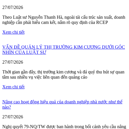
27/07/2026
Theo Luật sư Nguyễn Thanh Hà, ngoài tái cấu trúc sản xuất, doanh
nghiệp cần phải hiểu cam kết, nắm rõ quy định của RCEP
Xem chi tiết
VẤN ĐỀ QUẢN LÝ THỊ TRƯỜNG KIM CƯƠNG DƯỚI GÓC
NHÌN CỦA LUẬT SƯ
27/07/2026
Thời gian gần đây, thị trường kim cương và đá quý thu hút sự quan
tâm sau nhiều vụ việc liên quan đến quảng cáo
Xem chi tiết
Nâng cao hoạt động hiệu quả của doanh nghiệp nhà nước như thế
nào?
27/07/2026
Nghị quyết 79-NQ/TW được ban hành trong bối cảnh yêu cầu nâng