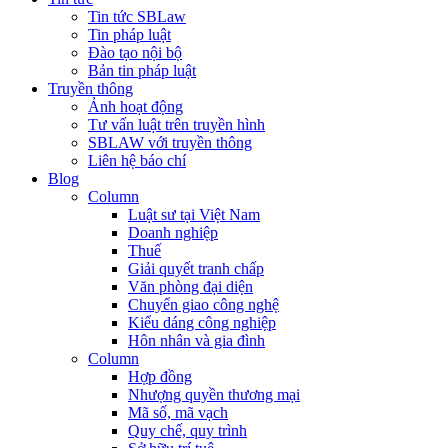
Tin tức SBLaw
Tin pháp luật
Đào tạo nội bộ
Bản tin pháp luật
Truyền thông
Ảnh hoạt động
Tư vấn luật trên truyền hình
SBLAW với truyền thông
Liên hệ báo chí
Blog
Column
Luật sư tại Việt Nam
Doanh nghiệp
Thuế
Giải quyết tranh chấp
Văn phòng đại diện
Chuyển giao công nghệ
Kiểu dáng công nghiệp
Hôn nhân và gia đình
Column
Hợp đồng
Nhượng quyền thương mại
Mã số, mã vạch
Quy chế, quy trình