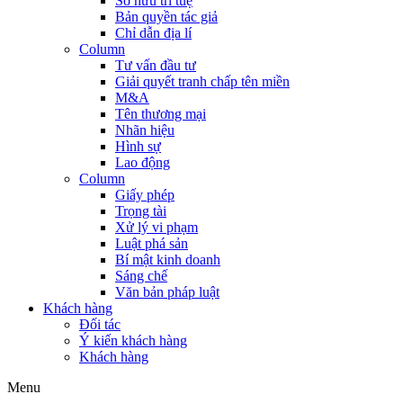
Sở hữu trí tuệ
Bản quyền tác giả
Chỉ dẫn địa lí
Column
Tư vấn đầu tư
Giải quyết tranh chấp tên miền
M&A
Tên thương mại
Nhãn hiệu
Hình sự
Lao động
Column
Giấy phép
Trọng tài
Xử lý vi phạm
Luật phá sản
Bí mật kinh doanh
Sáng chế
Văn bản pháp luật
Khách hàng
Đối tác
Ý kiến khách hàng
Khách hàng
Menu