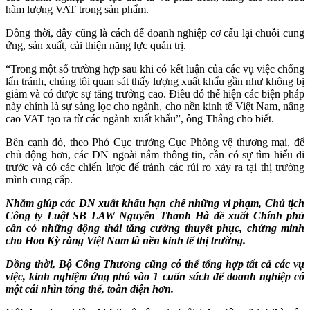
hàm lượng VAT trong sản phẩm.
Đồng thời, đây cũng là cách để doanh nghiệp cơ cấu lại chuỗi cung
ứng, sản xuất, cải thiện năng lực quản trị.
“Trong một số trường hợp sau khi có kết luận của các vụ việc chống
lẩn tránh, chúng tôi quan sát thấy lượng xuất khẩu gần như không bị
giảm và có được sự tăng trưởng cao. Điều đó thể hiện các biện pháp
này chính là sự sàng lọc cho ngành, cho nền kinh tế Việt Nam, nâng
cao VAT tạo ra từ các ngành xuất khẩu”, ông Thắng cho biết.
Bên cạnh đó, theo Phó Cục trưởng Cục Phòng vệ thương mại, để
chủ động hơn, các DN ngoài nắm thông tin, cần có sự tìm hiểu đi
trước và có các chiến lược để tránh các rủi ro xảy ra tại thị trường
mình cung cấp.
Nhằm giúp các DN xuất khẩu hạn chế những vi phạm, Chủ tịch
Công ty Luật SB LAW Nguyễn Thanh Hà đề xuất Chính phủ
cần có những động thái tăng cường thuyết phục, chứng minh
cho Hoa Kỳ rằng Việt Nam là nền kinh tế thị trường.
Đồng thời, Bộ Công Thương cũng có thể tổng hợp tất cả các vụ
việc, kinh nghiệm ứng phó vào 1 cuốn sách để doanh nghiệp có
một cái nhìn tổng thể, toàn diện hơn.