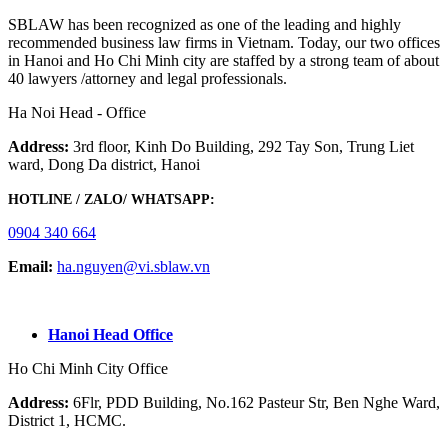
SBLAW has been recognized as one of the leading and highly
recommended business law firms in Vietnam. Today, our two offices
in Hanoi and Ho Chi Minh city are staffed by a strong team of about
40 lawyers /attorney and legal professionals.
Ha Noi Head - Office
Address:
3rd floor, Kinh Do Building, 292 Tay Son, Trung Liet
ward, Dong Da district, Hanoi
HOTLINE / ZALO/ WHATSAPP:
0904 340 664
Email:
ha.nguyen@vi.sblaw.vn
GOOGLE MAP:
Hanoi Head Office
Ho Chi Minh City Office
Address:
6Flr, PDD Building, No.162 Pasteur Str, Ben Nghe Ward,
District 1, HCMC.