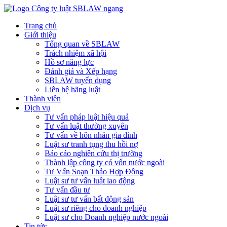
Trang chủ
Giới thiệu
Tổng quan về SBLAW
Trách nhiệm xã hội
Hồ sơ năng lực
Đánh giá và Xếp hạng
SBLAW tuyển dụng
Liên hệ hãng luật
Thành viên
Dịch vụ
Tư vấn pháp luật hiệu quả
Tư vấn luật thường xuyên
Tư vấn về hôn nhân gia đình
Luật sư tranh tụng thu hồi nợ
Báo cáo nghiên cứu thị trường
Thành lập công ty có vốn nước ngoài
Tư Vấn Soạn Thảo Hợp Đồng
Luật sư tư vấn luật lao động
Tư vấn đầu tư
Luật sư tư vấn bất động sản
Luật sư riêng cho doanh nghiệp
Luật sư cho Doanh nghiệp nước ngoài
Tin tức