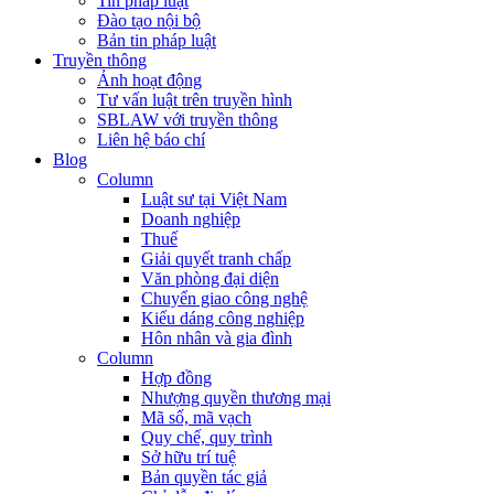
Tin pháp luật
Đào tạo nội bộ
Bản tin pháp luật
Truyền thông
Ảnh hoạt động
Tư vấn luật trên truyền hình
SBLAW với truyền thông
Liên hệ báo chí
Blog
Column
Luật sư tại Việt Nam
Doanh nghiệp
Thuế
Giải quyết tranh chấp
Văn phòng đại diện
Chuyển giao công nghệ
Kiểu dáng công nghiệp
Hôn nhân và gia đình
Column
Hợp đồng
Nhượng quyền thương mại
Mã số, mã vạch
Quy chế, quy trình
Sở hữu trí tuệ
Bản quyền tác giả