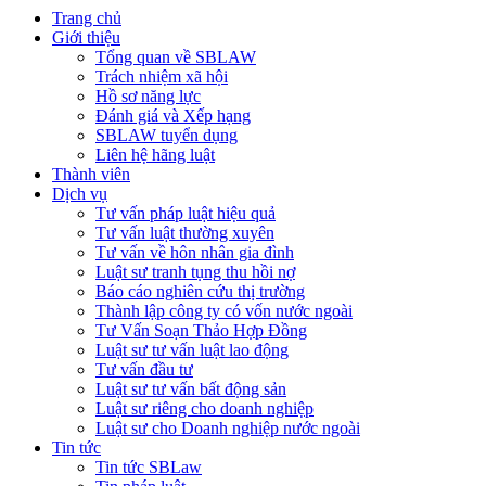
Trang chủ
Giới thiệu
Tổng quan về SBLAW
Trách nhiệm xã hội
Hồ sơ năng lực
Đánh giá và Xếp hạng
SBLAW tuyển dụng
Liên hệ hãng luật
Thành viên
Dịch vụ
Tư vấn pháp luật hiệu quả
Tư vấn luật thường xuyên
Tư vấn về hôn nhân gia đình
Luật sư tranh tụng thu hồi nợ
Báo cáo nghiên cứu thị trường
Thành lập công ty có vốn nước ngoài
Tư Vấn Soạn Thảo Hợp Đồng
Luật sư tư vấn luật lao động
Tư vấn đầu tư
Luật sư tư vấn bất động sản
Luật sư riêng cho doanh nghiệp
Luật sư cho Doanh nghiệp nước ngoài
Tin tức
Tin tức SBLaw