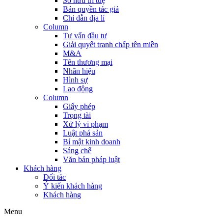
Sở hữu trí tuệ
Bản quyền tác giả
Chỉ dẫn địa lí
Column
Tư vấn đầu tư
Giải quyết tranh chấp tên miền
M&A
Tên thương mại
Nhãn hiệu
Hình sự
Lao động
Column
Giấy phép
Trọng tài
Xử lý vi phạm
Luật phá sản
Bí mật kinh doanh
Sáng chế
Văn bản pháp luật
Khách hàng
Đối tác
Ý kiến khách hàng
Khách hàng
Menu