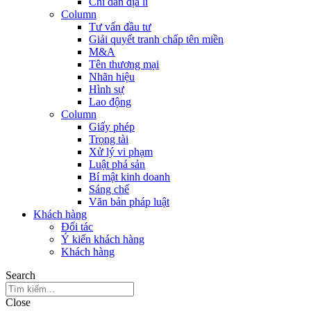
Chỉ dẫn địa lí
Column
Tư vấn đầu tư
Giải quyết tranh chấp tên miền
M&A
Tên thương mại
Nhãn hiệu
Hình sự
Lao động
Column
Giấy phép
Trọng tài
Xử lý vi phạm
Luật phá sản
Bí mật kinh doanh
Sáng chế
Văn bản pháp luật
Khách hàng
Đối tác
Ý kiến khách hàng
Khách hàng
Search
Close