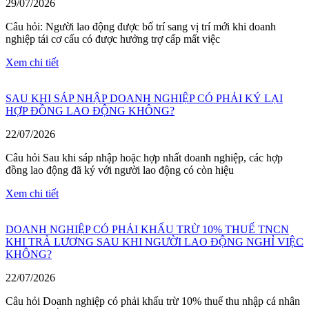
29/07/2026
Câu hỏi: Người lao động được bố trí sang vị trí mới khi doanh
nghiệp tái cơ cấu có được hưởng trợ cấp mất việc
Xem chi tiết
SAU KHI SÁP NHẬP DOANH NGHIỆP CÓ PHẢI KÝ LẠI
HỢP ĐỒNG LAO ĐỘNG KHÔNG?
22/07/2026
Câu hỏi Sau khi sáp nhập hoặc hợp nhất doanh nghiệp, các hợp
đồng lao động đã ký với người lao động có còn hiệu
Xem chi tiết
DOANH NGHIỆP CÓ PHẢI KHẤU TRỪ 10% THUẾ TNCN
KHI TRẢ LƯƠNG SAU KHI NGƯỜI LAO ĐỘNG NGHỈ VIỆC
KHÔNG?
22/07/2026
Câu hỏi Doanh nghiệp có phải khấu trừ 10% thuế thu nhập cá nhân