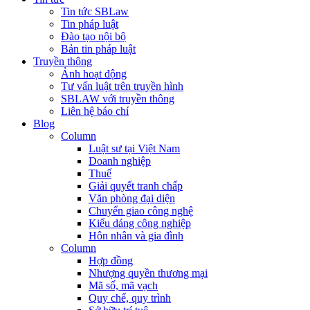
Tin tức SBLaw
Tin pháp luật
Đào tạo nội bộ
Bản tin pháp luật
Truyền thông
Ảnh hoạt động
Tư vấn luật trên truyền hình
SBLAW với truyền thông
Liên hệ báo chí
Blog
Column
Luật sư tại Việt Nam
Doanh nghiệp
Thuế
Giải quyết tranh chấp
Văn phòng đại diện
Chuyển giao công nghệ
Kiểu dáng công nghiệp
Hôn nhân và gia đình
Column
Hợp đồng
Nhượng quyền thương mại
Mã số, mã vạch
Quy chế, quy trình