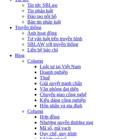
Tin tức SBLaw
Tin pháp luật
Đào tạo nội bộ
Bản tin pháp luật
Truyền thông
Ảnh hoạt động
Tư vấn luật trên truyền hình
SBLAW với truyền thông
Liên hệ báo chí
Blog
Column
Luật sư tại Việt Nam
Doanh nghiệp
Thuế
Giải quyết tranh chấp
Văn phòng đại diện
Chuyển giao công nghệ
Kiểu dáng công nghiệp
Hôn nhân và gia đình
Column
Hợp đồng
Nhượng quyền thương mại
Mã số, mã vạch
Quy chế, quy trình