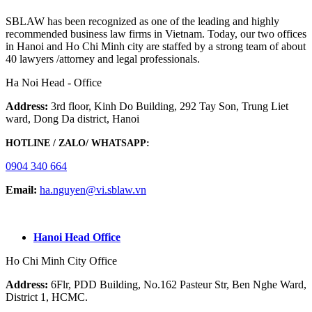
SBLAW has been recognized as one of the leading and highly
recommended business law firms in Vietnam. Today, our two offices
in Hanoi and Ho Chi Minh city are staffed by a strong team of about
40 lawyers /attorney and legal professionals.
Ha Noi Head - Office
Address:
3rd floor, Kinh Do Building, 292 Tay Son, Trung Liet
ward, Dong Da district, Hanoi
HOTLINE / ZALO/ WHATSAPP:
0904 340 664
Email:
ha.nguyen@vi.sblaw.vn
GOOGLE MAP:
Hanoi Head Office
Ho Chi Minh City Office
Address:
6Flr, PDD Building, No.162 Pasteur Str, Ben Nghe Ward,
District 1, HCMC.