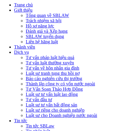
Trang chủ
Giới thiệu
Tổng quan về SBLAW
Trách nhiệm xã hội
Hồ sơ năng lực
Đánh giá và Xếp hạng
SBLAW tuyển dụng
Liên hệ hãng luật
Thành viên
Dịch vụ
Tư vấn pháp luật hiệu quả
Tư vấn luật thường xuyên
Tư vấn về hôn nhân gia đình
Luật sư tranh tụng thu hồi nợ
Báo cáo nghiên cứu thị trường
Thành lập công ty có vốn nước ngoài
Tư Vấn Soạn Thảo Hợp Đồng
Luật sư tư vấn luật lao động
Tư vấn đầu tư
Luật sư tư vấn bất động sản
Luật sư riêng cho doanh nghiệp
Luật sư cho Doanh nghiệp nước ngoài
Tin tức
Tin tức SBLaw