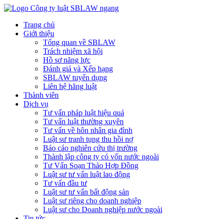
Trang chủ
Giới thiệu
Tổng quan về SBLAW
Trách nhiệm xã hội
Hồ sơ năng lực
Đánh giá và Xếp hạng
SBLAW tuyển dụng
Liên hệ hãng luật
Thành viên
Dịch vụ
Tư vấn pháp luật hiệu quả
Tư vấn luật thường xuyên
Tư vấn về hôn nhân gia đình
Luật sư tranh tụng thu hồi nợ
Báo cáo nghiên cứu thị trường
Thành lập công ty có vốn nước ngoài
Tư Vấn Soạn Thảo Hợp Đồng
Luật sư tư vấn luật lao động
Tư vấn đầu tư
Luật sư tư vấn bất động sản
Luật sư riêng cho doanh nghiệp
Luật sư cho Doanh nghiệp nước ngoài
Tin tức