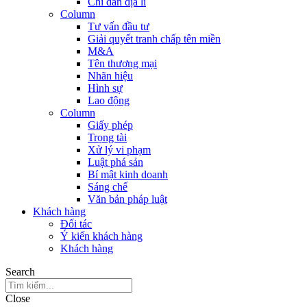
Chỉ dẫn địa lí
Column
Tư vấn đầu tư
Giải quyết tranh chấp tên miền
M&A
Tên thương mại
Nhãn hiệu
Hình sự
Lao động
Column
Giấy phép
Trọng tài
Xử lý vi phạm
Luật phá sản
Bí mật kinh doanh
Sáng chế
Văn bản pháp luật
Khách hàng
Đối tác
Ý kiến khách hàng
Khách hàng
Search
Close