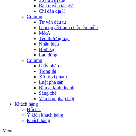
Sở hữu trí tuệ
Bản quyền tác giả
Chỉ dẫn địa lí
Column
Tư vấn đầu tư
Giải quyết tranh chấp tên miền
M&A
Tên thương mại
Nhãn hiệu
Hình sự
Lao động
Column
Giấy phép
Trọng tài
Xử lý vi phạm
Luật phá sản
Bí mật kinh doanh
Sáng chế
Văn bản pháp luật
Khách hàng
Đối tác
Ý kiến khách hàng
Khách hàng
Menu