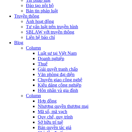
Tin pháp luật
Đào tạo nội bộ
Bản tin pháp luật
Truyền thông
Ảnh hoạt động
Tư vấn luật trên truyền hình
SBLAW với truyền thông
Liên hệ báo chí
Blog
Column
Luật sư tại Việt Nam
Doanh nghiệp
Thuế
Giải quyết tranh chấp
Văn phòng đại diện
Chuyển giao công nghệ
Kiểu dáng công nghiệp
Hôn nhân và gia đình
Column
Hợp đồng
Nhượng quyền thương mại
Mã số, mã vạch
Quy chế, quy trình
Sở hữu trí tuệ
Bản quyền tác giả