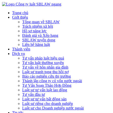
Trang chủ
Giới thiệu
Tổng quan về SBLAW
Trách nhiệm xã hội
Hồ sơ năng lực
Đánh giá và Xếp hạng
SBLAW tuyển dụng
Liên hệ hãng luật
Thành viên
Dịch vụ
Tư vấn pháp luật hiệu quả
Tư vấn luật thường xuyên
Tư vấn về hôn nhân gia đình
Luật sư tranh tụng thu hồi nợ
Báo cáo nghiên cứu thị trường
Thành lập công ty có vốn nước ngoài
Tư Vấn Soạn Thảo Hợp Đồng
Luật sư tư vấn luật lao động
Tư vấn đầu tư
Luật sư tư vấn bất động sản
Luật sư riêng cho doanh nghiệp
Luật sư cho Doanh nghiệp nước ngoài
Tin tức