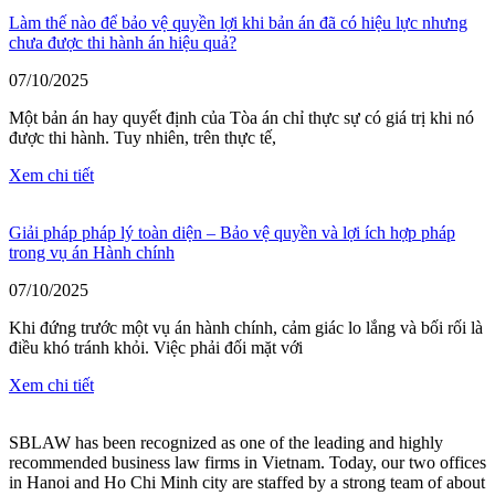
Làm thế nào để bảo vệ quyền lợi khi bản án đã có hiệu lực nhưng
chưa được thi hành án hiệu quả?
07/10/2025
Một bản án hay quyết định của Tòa án chỉ thực sự có giá trị khi nó
được thi hành. Tuy nhiên, trên thực tế,
Xem chi tiết
Giải pháp pháp lý toàn diện – Bảo vệ quyền và lợi ích hợp pháp
trong vụ án Hành chính
07/10/2025
Khi đứng trước một vụ án hành chính, cảm giác lo lắng và bối rối là
điều khó tránh khỏi. Việc phải đối mặt với
Xem chi tiết
SBLAW has been recognized as one of the leading and highly
recommended business law firms in Vietnam. Today, our two offices
in Hanoi and Ho Chi Minh city are staffed by a strong team of about