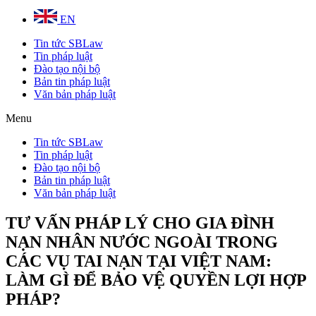
EN
Tin tức SBLaw
Tin pháp luật
Đào tạo nội bộ
Bản tin pháp luật
Văn bản pháp luật
Menu
Tin tức SBLaw
Tin pháp luật
Đào tạo nội bộ
Bản tin pháp luật
Văn bản pháp luật
TƯ VẤN PHÁP LÝ CHO GIA ĐÌNH
NẠN NHÂN NƯỚC NGOÀI TRONG
CÁC VỤ TAI NẠN TẠI VIỆT NAM:
LÀM GÌ ĐỂ BẢO VỆ QUYỀN LỢI HỢP
PHÁP?