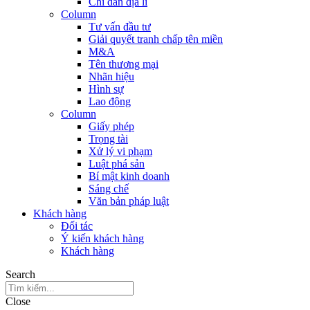
Chỉ dẫn địa lí
Column
Tư vấn đầu tư
Giải quyết tranh chấp tên miền
M&A
Tên thương mại
Nhãn hiệu
Hình sự
Lao động
Column
Giấy phép
Trọng tài
Xử lý vi phạm
Luật phá sản
Bí mật kinh doanh
Sáng chế
Văn bản pháp luật
Khách hàng
Đối tác
Ý kiến khách hàng
Khách hàng
Search
Close