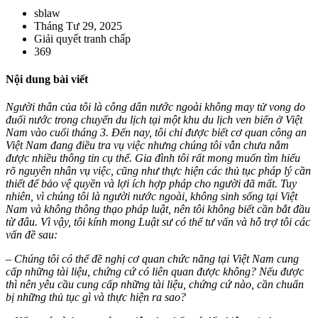
sblaw
Tháng Tư 29, 2025
Giải quyết tranh chấp
369
Nội dung bài viết
Người thân của tôi là công dân nước ngoài không may tử vong do
đuối nước trong chuyến du lịch tại một khu du lịch ven biển ở Việt
Nam vào cuối tháng 3. Đến nay, tôi chỉ được biết cơ quan công an
Việt Nam đang điều tra vụ việc nhưng chúng tôi vẫn chưa nắm
được nhiều thông tin cụ thể. Gia đình tôi rất mong muốn tìm hiểu
rõ nguyên nhân vụ việc, cũng như thực hiện các thủ tục pháp lý cần
thiết để bảo vệ quyền và lợi ích hợp pháp cho người đã mất. Tuy
nhiên, vì chúng tôi là người nước ngoài, không sinh sống tại Việt
Nam và không thông thạo pháp luật, nên tôi không biết cần bắt đầu
từ đâu. Vì vậy, tôi kính mong Luật sư có thể tư vấn và hỗ trợ tôi các
vấn đề sau:
– Chúng tôi có thể đề nghị cơ quan chức năng tại Việt Nam cung
cấp những tài liệu, chứng cứ có liên quan được không? Nếu được
thì nên yêu cầu cung cấp những tài liệu, chứng cứ nào, cần chuẩn
bị những thủ tục gì và thực hiện ra sao?