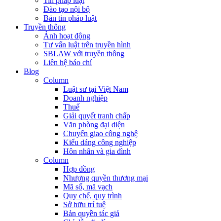
Tin pháp luật
Đào tạo nội bộ
Bản tin pháp luật
Truyền thông
Ảnh hoạt động
Tư vấn luật trên truyền hình
SBLAW với truyền thông
Liên hệ báo chí
Blog
Column
Luật sư tại Việt Nam
Doanh nghiệp
Thuế
Giải quyết tranh chấp
Văn phòng đại diện
Chuyển giao công nghệ
Kiểu dáng công nghiệp
Hôn nhân và gia đình
Column
Hợp đồng
Nhượng quyền thương mại
Mã số, mã vạch
Quy chế, quy trình
Sở hữu trí tuệ
Bản quyền tác giả