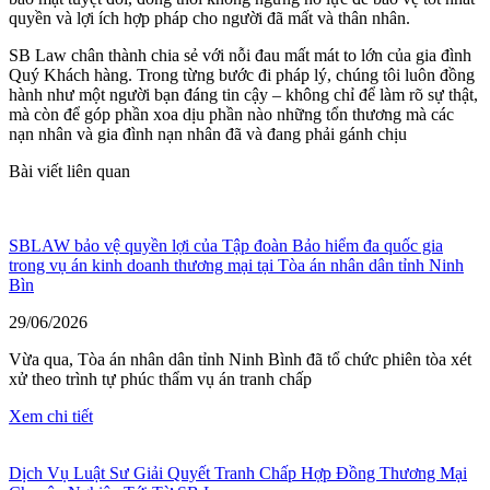
quyền và lợi ích hợp pháp cho người đã mất và thân nhân.
SB Law chân thành chia sẻ với nỗi đau mất mát to lớn của gia đình
Quý Khách hàng. Trong từng bước đi pháp lý, chúng tôi luôn đồng
hành như một người bạn đáng tin cậy – không chỉ để làm rõ sự thật,
mà còn để góp phần xoa dịu phần nào những tổn thương mà các
nạn nhân và gia đình nạn nhân đã và đang phải gánh chịu
Bài viết liên quan
SBLAW bảo vệ quyền lợi của Tập đoàn Bảo hiểm đa quốc gia
trong vụ án kinh doanh thương mại tại Tòa án nhân dân tỉnh Ninh
Bìn
29/06/2026
Vừa qua, Tòa án nhân dân tỉnh Ninh Bình đã tổ chức phiên tòa xét
xử theo trình tự phúc thẩm vụ án tranh chấp
Xem chi tiết
Dịch Vụ Luật Sư Giải Quyết Tranh Chấp Hợp Đồng Thương Mại