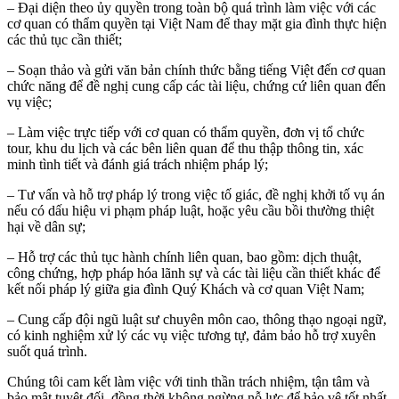
– Đại diện theo ủy quyền trong toàn bộ quá trình làm việc với các
cơ quan có thẩm quyền tại Việt Nam để thay mặt gia đình thực hiện
các thủ tục cần thiết;
– Soạn thảo và gửi văn bản chính thức bằng tiếng Việt đến cơ quan
chức năng để đề nghị cung cấp các tài liệu, chứng cứ liên quan đến
vụ việc;
– Làm việc trực tiếp với cơ quan có thẩm quyền, đơn vị tổ chức
tour, khu du lịch và các bên liên quan để thu thập thông tin, xác
minh tình tiết và đánh giá trách nhiệm pháp lý;
– Tư vấn và hỗ trợ pháp lý trong việc tố giác, đề nghị khởi tố vụ án
nếu có dấu hiệu vi phạm pháp luật, hoặc yêu cầu bồi thường thiệt
hại về dân sự;
– Hỗ trợ các thủ tục hành chính liên quan, bao gồm: dịch thuật,
công chứng, hợp pháp hóa lãnh sự và các tài liệu cần thiết khác để
kết nối pháp lý giữa gia đình Quý Khách và cơ quan Việt Nam;
– Cung cấp đội ngũ luật sư chuyên môn cao, thông thạo ngoại ngữ,
có kinh nghiệm xử lý các vụ việc tương tự, đảm bảo hỗ trợ xuyên
suốt quá trình.
Chúng tôi cam kết làm việc với tinh thần trách nhiệm, tận tâm và
bảo mật tuyệt đối, đồng thời không ngừng nỗ lực để bảo vệ tốt nhất