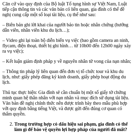
Căn cứ vào quy định của Bộ luật Tố tụng hình sự Việt Nam, Luật
tiếp cận thông tin và các văn bản có liên quan, gia đình có thể đề
nghị cung cấp một số loại tài liệu, cụ thể như sau:
– Biên bản ghi lời khai của người báo tin hoặc nhân chứng (hướng
dẫn viên, nhân viên khu du lịch…);
– Video ghi lại toàn bộ diễn biến vụ việc (bao gồm camera an ninh,
flycam, điện thoại, thiết bị ghi hình… từ 10h00 đến 12h00 ngày xảy
ra vụ việc);
– Kết luận giám định pháp y về nguyên nhân tử vong của nạn nhân;
– Thông tin pháp lý liên quan đến đơn vị tổ chức tour và khu du
lịch, như: giấy phép đăng ký kinh doanh, giấy phép hoạt động du
lịch.
Thủ tục thực hiện: Gia đình sẽ cần chuẩn bị một số giấy tờ chứng
minh quan hệ thân nhân với nạn nhân và mục đích sử dụng tài liệu.
Văn bản đề nghị chính thức nên được trình bày theo mẫu phù hợp
với quy định bằng tiếng Việt, và được gửi đến đúng cơ quan có
thẩm quyền.
Trong trường hợp có dấu hiệu sai phạm, gia đình có thể
làm gì để bảo vệ quyền lợi hợp pháp của người đã mất?