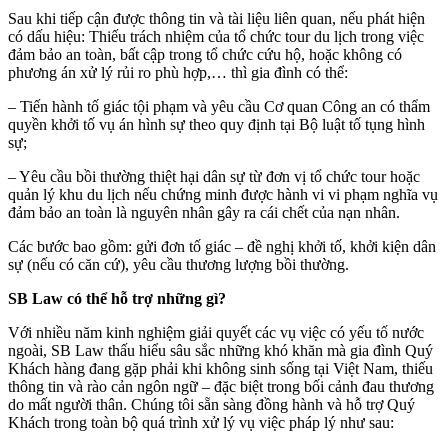
Sau khi tiếp cận được thông tin và tài liệu liên quan, nếu phát hiện
có dấu hiệu: Thiếu trách nhiệm của tổ chức tour du lịch trong việc
đảm bảo an toàn, bất cập trong tổ chức cứu hộ, hoặc không có
phương án xử lý rủi ro phù hợp,… thì gia đình có thể:
– Tiến hành tố giác tội phạm và yêu cầu Cơ quan Công an có thẩm
quyền khởi tố vụ án hình sự theo quy định tại Bộ luật tố tụng hình
sự;
– Yêu cầu bồi thường thiệt hại dân sự từ đơn vị tổ chức tour hoặc
quản lý khu du lịch nếu chứng minh được hành vi vi phạm nghĩa vụ
đảm bảo an toàn là nguyên nhân gây ra cái chết của nạn nhân.
Các bước bao gồm: gửi đơn tố giác – đề nghị khởi tố, khởi kiện dân
sự (nếu có căn cứ), yêu cầu thương lượng bồi thường.
SB Law có thể hỗ trợ những gì?
Với nhiều năm kinh nghiệm giải quyết các vụ việc có yếu tố nước
ngoài, SB Law thấu hiểu sâu sắc những khó khăn mà gia đình Quý
Khách hàng đang gặp phải khi không sinh sống tại Việt Nam, thiếu
thông tin và rào cản ngôn ngữ – đặc biệt trong bối cảnh đau thương
do mất người thân. Chúng tôi sẵn sàng đồng hành và hỗ trợ Quý
Khách trong toàn bộ quá trình xử lý vụ việc pháp lý như sau: