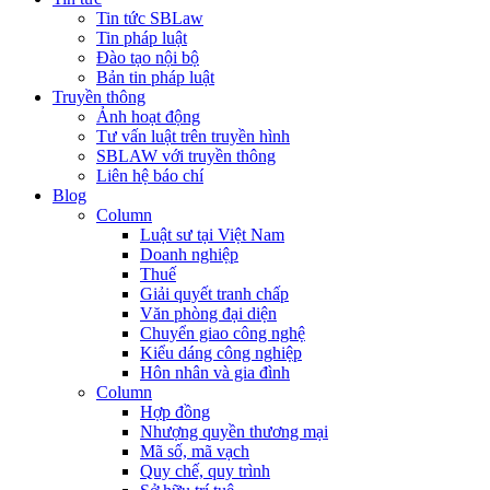
Tin tức SBLaw
Tin pháp luật
Đào tạo nội bộ
Bản tin pháp luật
Truyền thông
Ảnh hoạt động
Tư vấn luật trên truyền hình
SBLAW với truyền thông
Liên hệ báo chí
Blog
Column
Luật sư tại Việt Nam
Doanh nghiệp
Thuế
Giải quyết tranh chấp
Văn phòng đại diện
Chuyển giao công nghệ
Kiểu dáng công nghiệp
Hôn nhân và gia đình
Column
Hợp đồng
Nhượng quyền thương mại
Mã số, mã vạch
Quy chế, quy trình