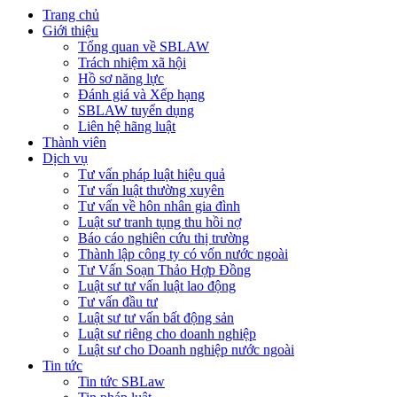
Trang chủ
Giới thiệu
Tổng quan về SBLAW
Trách nhiệm xã hội
Hồ sơ năng lực
Đánh giá và Xếp hạng
SBLAW tuyển dụng
Liên hệ hãng luật
Thành viên
Dịch vụ
Tư vấn pháp luật hiệu quả
Tư vấn luật thường xuyên
Tư vấn về hôn nhân gia đình
Luật sư tranh tụng thu hồi nợ
Báo cáo nghiên cứu thị trường
Thành lập công ty có vốn nước ngoài
Tư Vấn Soạn Thảo Hợp Đồng
Luật sư tư vấn luật lao động
Tư vấn đầu tư
Luật sư tư vấn bất động sản
Luật sư riêng cho doanh nghiệp
Luật sư cho Doanh nghiệp nước ngoài
Tin tức
Tin tức SBLaw