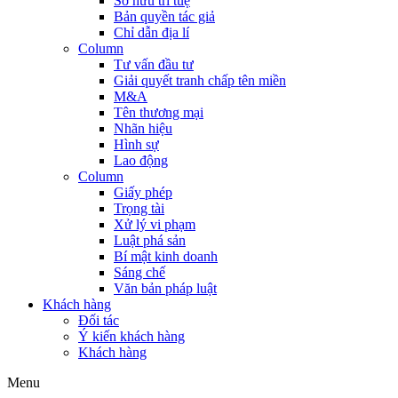
Sở hữu trí tuệ
Bản quyền tác giả
Chỉ dẫn địa lí
Column
Tư vấn đầu tư
Giải quyết tranh chấp tên miền
M&A
Tên thương mại
Nhãn hiệu
Hình sự
Lao động
Column
Giấy phép
Trọng tài
Xử lý vi phạm
Luật phá sản
Bí mật kinh doanh
Sáng chế
Văn bản pháp luật
Khách hàng
Đối tác
Ý kiến khách hàng
Khách hàng
Menu