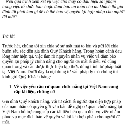
– Nếu quá trình xem xét vụ việc cho thấy có dấu hiệu sai phạm
trong việc tổ chức tour hoặc đảm bảo an toàn cho du khách thì gia
đình tôi phải làm gì để có thể bảo vệ quyền lợi hợp pháp cho người
đã mất?
Trả lời
Trước hết, chúng tôi xin chia sẻ sự mất mát to lớn và gửi lời chia
buồn sâu sắc đến gia đình Quý Khách hàng. Trong hoàn cảnh đau
lòng như hiện tại, việc làm rõ nguyên nhân vụ việc và đảm bảo
quyền lợi pháp lý chính đáng cho người đã mất là điều vô cùng
quan trọng và cần được thực hiện kịp thời, đúng trình tự pháp luật
tại Việt Nam. Dưới đây là nội dung tư vấn pháp lý mà chúng tôi
kính gửi Quý Khách hàng:
Về việc yêu cầu cơ quan chức năng tại Việt Nam cung
cấp tài liệu, chứng cứ
Gia đình Quý khách hàng, với tư cách là người đại diện hợp pháp
của nạn nhân có quyền gửi văn bản đề nghị cơ quan chức năng tại
Việt Nam hỗ trợ cung cấp các tài liệu liên quan đến vụ việc nhằm
phục vụ mục đích bảo vệ quyền và lợi ích hợp pháp cho người đã
mất.