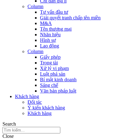
Chỉ dẫn địa lí
Column
Tư vấn đầu tư
Giải quyết tranh chấp tên miền
M&A
Tên thương mại
Nhãn hiệu
Hình sự
Lao động
Column
Giấy phép
Trọng tài
Xử lý vi phạm
Luật phá sản
Bí mật kinh doanh
Sáng chế
Văn bản pháp luật
Khách hàng
Đối tác
Ý kiến khách hàng
Khách hàng
Search
Close