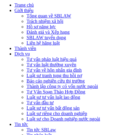
Trang chủ
Giới thiệu
Tổng quan về SBLAW
Trách nhiệm xã hội
Hồ sơ năng lực
Đánh giá và Xếp hạng
SBLAW tuyển dụng
Liên hệ hãng luật
Thành viên
Dịch vụ
Tư vấn pháp luật hiệu quả
Tư vấn luật thường xuyên
Tư vấn về hôn nhân gia đình
Luật sư tranh tụng thu hồi nợ
Báo cáo nghiên cứu thị trường
Thành lập công ty có vốn nước ngoài
Tư Vấn Soạn Thảo Hợp Đồng
Luật sư tư vấn luật lao động
Tư vấn đầu tư
Luật sư tư vấn bất động sản
Luật sư riêng cho doanh nghiệp
Luật sư cho Doanh nghiệp nước ngoài
Tin tức
Tin tức SBLaw